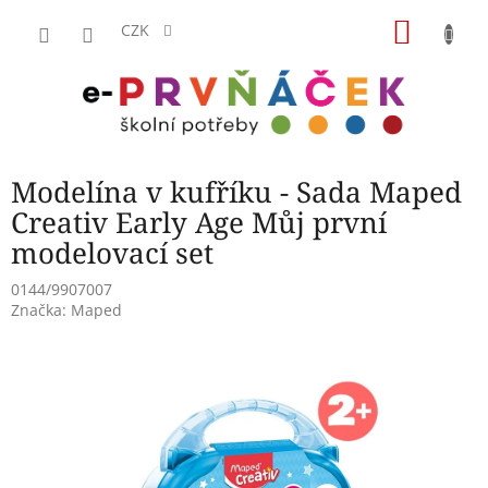
Přejít
NÁKU
na
CZK
obsah
KOŠÍK
Modelína v kufříku - Sada Maped
Creativ Early Age Můj první
modelovací set
0144/9907007
Značka:
Maped