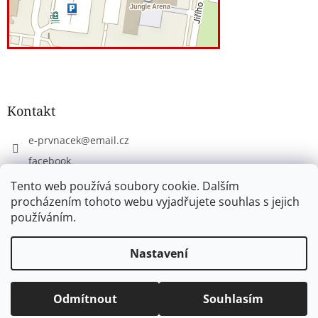
Kontakt
e-prvnacek
@
email.cz
facebook
eprvnacek
Tento web používá soubory cookie. Dalším
procházením tohoto webu vyjadřujete souhlas s jejich
používáním.
Vytvořil Shoptet
Nastavení
Copyright 2026
www.e-prvnacek.cz
. Všechna práva
Odmítnout
Souhlasím
vyhrazena.