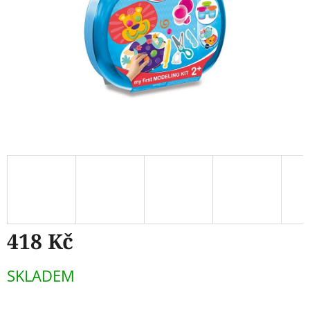
418 Kč
Měrná
SKLADEM
cena: