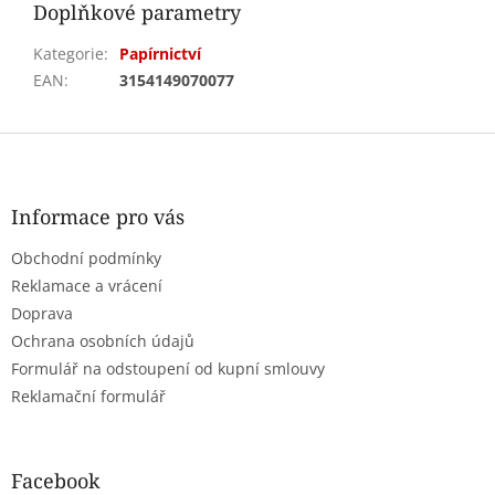
Doplňkové parametry
Kategorie
:
Papírnictví
EAN
:
3154149070077
Z
á
p
a
Informace pro vás
t
Obchodní podmínky
í
Reklamace a vrácení
Doprava
Ochrana osobních údajů
Formulář na odstoupení od kupní smlouvy
Reklamační formulář
Facebook