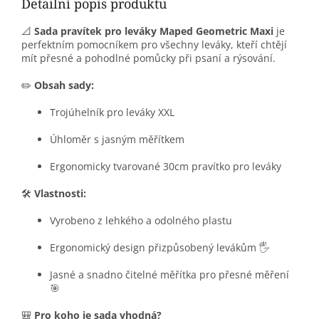
Detailní popis produktu
📐
Sada pravítek pro leváky Maped Geometric Maxi
je
perfektním pomocníkem pro všechny leváky, kteří chtějí
mít přesné a pohodlné pomůcky při psaní a rýsování.
✏️
Obsah sady:
Trojúhelník pro leváky XXL
Úhloměr s jasným měřítkem
Ergonomicky tvarované 30cm pravítko pro leváky
🛠️
Vlastnosti:
Vyrobeno z lehkého a odolného plastu
Ergonomický design přizpůsobený levákům 🖐️
Jasné a snadno čitelné měřítka pro přesné měření
🎯
🎒
Pro koho je sada vhodná?