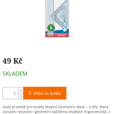
49 Kč
Měrná
SKLADEM
cena:
Přidat do košíku
Sada pravítek pro leváky Maped Geometric Maxi – 3 díly, které
usnadní rýsování i geometrii každému levákovi! Ergonomická, s