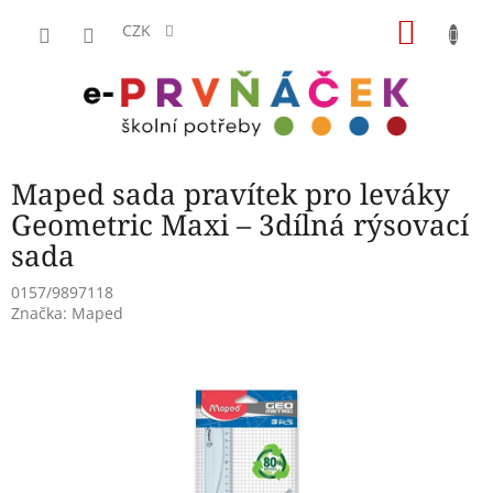
Přejít
NÁKU
na
CZK
obsah
KOŠÍK
Maped sada pravítek pro leváky
Geometric Maxi – 3dílná rýsovací
sada
0157/9897118
Značka:
Maped