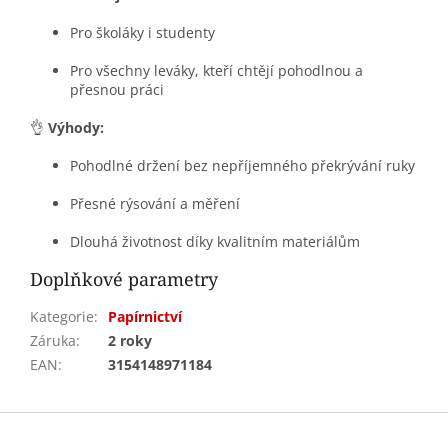
Pro školáky i studenty
Pro všechny leváky, kteří chtějí pohodlnou a
přesnou práci
👌
Výhody:
Pohodlné držení bez nepříjemného překrývání ruky
Přesné rýsování a měření
Dlouhá životnost díky kvalitním materiálům
Doplňkové parametry
Kategorie
:
Papírnictví
Záruka
:
2 roky
EAN
:
3154148971184
Z
á