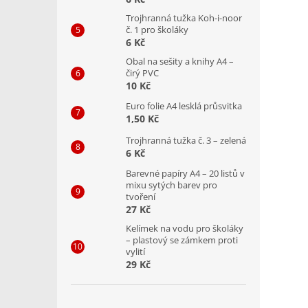
Trojhranná tužka Koh-i-noor
č. 1 pro školáky
6 Kč
Obal na sešity a knihy A4 –
čirý PVC
10 Kč
Euro folie A4 lesklá průsvitka
1,50 Kč
Trojhranná tužka č. 3 – zelená
6 Kč
Barevné papíry A4 – 20 listů v
mixu sytých barev pro
tvoření
27 Kč
Kelímek na vodu pro školáky
– plastový se zámkem proti
vylití
29 Kč