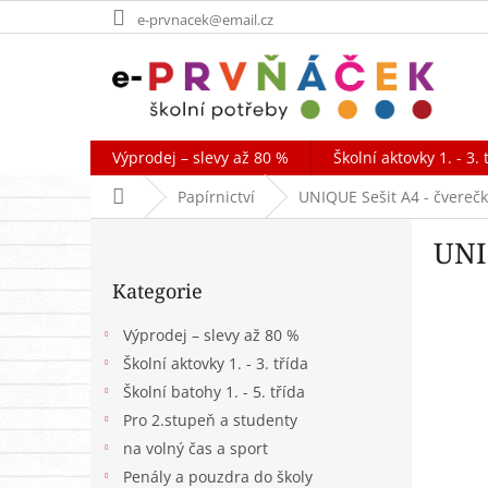
Přejít
e-prvnacek@email.cz
na
obsah
Výprodej – slevy až 80 %
Školní aktovky 1. - 3. 
Domů
Papírnictví
UNIQUE Sešit A4 - čvereč
P
UNI
o
Přeskočit
s
Kategorie
kategorie
t
r
Výprodej – slevy až 80 %
a
Školní aktovky 1. - 3. třída
n
Školní batohy 1. - 5. třída
n
í
Pro 2.stupeň a studenty
p
na volný čas a sport
a
Penály a pouzdra do školy