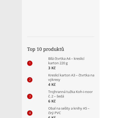
Top 10 produktů
Bílá čtvrtka A4 – kreslicí
karton 220 g
3 Kč
Kreslicí karton A3 – čtvrtka na
výkresy
4 Kč
Trojhranná tužka Koh-i-noor
č. 2 – šedá
6 Kč
Obal na sešity a knihy A5 –
čirý PVC
6 Kč