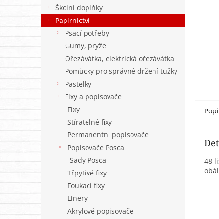
n
Školní doplňky
e
Papírnictví
l
Psací potřeby
Gumy, pryže
Ořezávátka, elektrická ořezávátka
Pomůcky pro správné držení tužky
Pastelky
Fixy a popisovače
Fixy
Popi
Stíratelné fixy
Permanentní popisovače
Det
Popisovače Posca
Sady Posca
48 l
obál
Třpytivé fixy
Foukací fixy
Linery
Akrylové popisovače