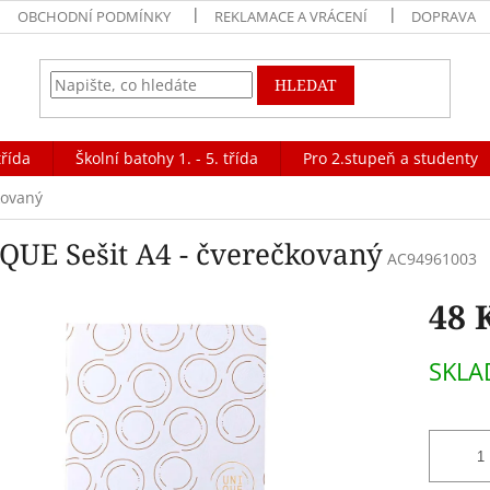
OBCHODNÍ PODMÍNKY
REKLAMACE A VRÁCENÍ
DOPRAVA
HLEDAT
třída
Školní batohy 1. - 5. třída
Pro 2.stupeň a studenty
kovaný
QUE Sešit A4 - čverečkovaný
AC94961003
48 
Měrná
SKL
cena: