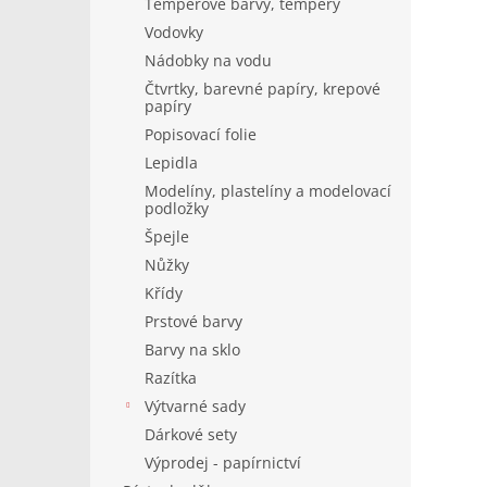
Temperové barvy, tempery
Vodovky
Nádobky na vodu
Čtvrtky, barevné papíry, krepové
papíry
Popisovací folie
Lepidla
Modelíny, plastelíny a modelovací
podložky
Špejle
Nůžky
Křídy
Prstové barvy
Barvy na sklo
Razítka
Výtvarné sady
Dárkové sety
Výprodej - papírnictví