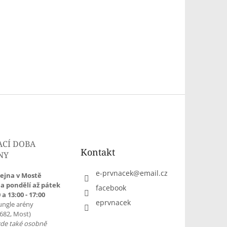
ACÍ DOBA
Kontakt
NY
e-prvnacek
@
email.cz
ejna v Mostě
a pondělí až pátek
facebook
 a 13:00 - 17:00
eprvnacek
ungle arény
1682, Most)
zde také osobně