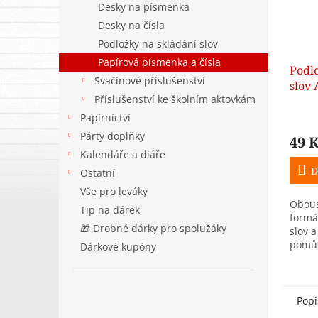
Desky na písmenka
Desky na čísla
Podložky na skládání slov
Papírová písmenka a čísla
Podlo
Svačinové příslušenství
slov 
Příslušenství ke školním aktovkám
prvň
Papírnictví
Párty doplňky
49 
Kalendáře a diáře
D
Ostatní
Vše pro leváky
Obous
Tip na dárek
formá
🎁 Drobné dárky pro spolužáky
slov a
pomůc
Dárkové kupóny
psaní
Popi