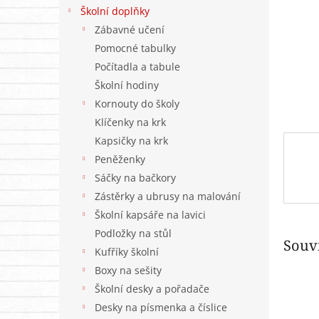
n
Školní doplňky
e
Zábavné učení
l
Pomocné tabulky
Počítadla a tabule
Školní hodiny
Kornouty do školy
Klíčenky na krk
Kapsičky na krk
Peněženky
Sáčky na bačkory
Zástěrky a ubrusy na malování
Školní kapsáře na lavici
Podložky na stůl
Souvi
Kufříky školní
Boxy na sešity
Školní desky a pořadače
Desky na písmenka a číslice