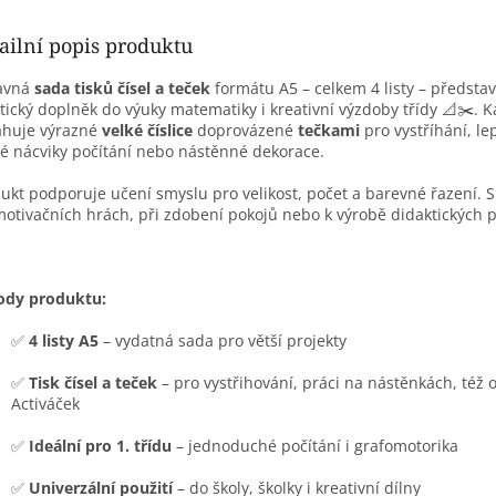
ailní popis produktu
avná
sada tisků čísel a teček
formátu A5 – celkem 4 listy – předsta
tický doplněk do výuky matematiky i kreativní výzdoby třídy 📐✂️. Ka
ahuje výrazné
velké číslice
doprovázené
tečkami
pro vystříhání, le
é nácviky počítání nebo nástěnné dekorace.
ukt podporuje učení smyslu pro velikost, počet a barevné řazení. S
motivačních hrách, při zdobení pokojů nebo k výrobě didaktických
ody produktu:
✅
4 listy A5
– vydatná sada pro větší projekty
✅
Tisk čísel a teček
– pro vystřihování, práci na nástěnkách, též 
Activáček
✅
Ideální pro 1. třídu
– jednoduché počítání i grafomotorika
✅
Univerzální použití
– do školy, školky i kreativní dílny