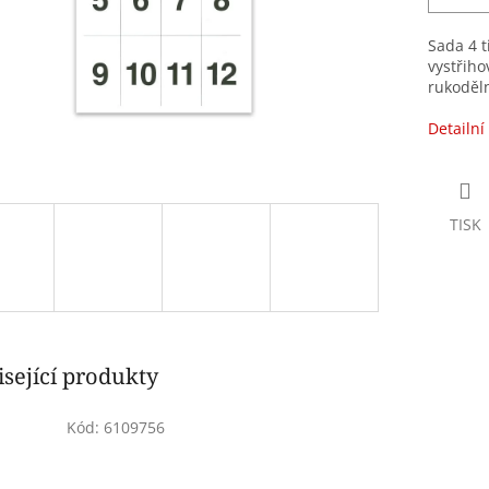
Sada 4 t
vystřiho
rukoděln
Detailní
TISK
sející produkty
Kód:
6109756