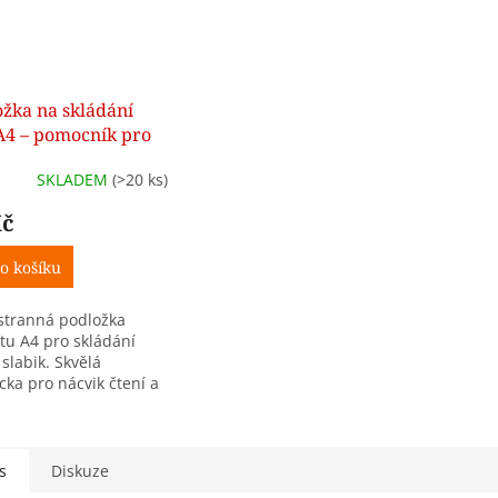
žka na skládání
A4 – pomocník pro
áčky
SKLADEM
(>20 ks)
Kč
o košíku
tranná podložka
tu A4 pro skládání
 slabik. Skvělá
ka pro nácvik čtení a
 u prvňáčků.
s
Diskuze