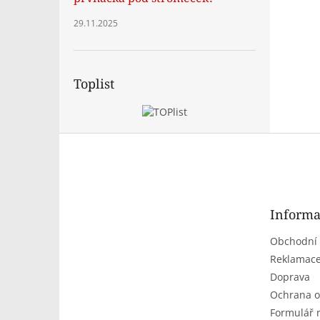
29.11.2025
Toplist
Z
á
p
a
t
Informa
í
Obchodní
Reklamace
Doprava
Ochrana o
Formulář 