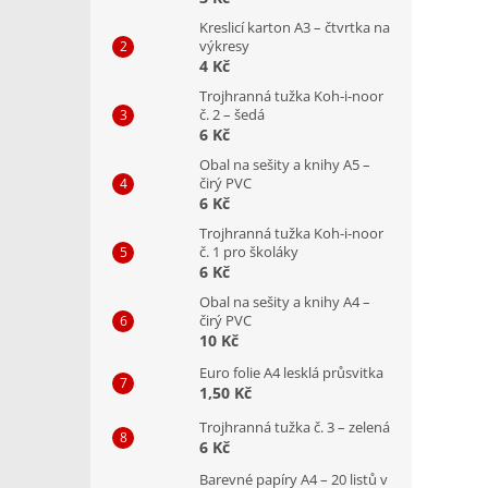
Kreslicí karton A3 – čtvrtka na
výkresy
4 Kč
Trojhranná tužka Koh-i-noor
č. 2 – šedá
6 Kč
Obal na sešity a knihy A5 –
čirý PVC
6 Kč
Trojhranná tužka Koh-i-noor
č. 1 pro školáky
6 Kč
Obal na sešity a knihy A4 –
čirý PVC
10 Kč
Euro folie A4 lesklá průsvitka
1,50 Kč
Trojhranná tužka č. 3 – zelená
6 Kč
Barevné papíry A4 – 20 listů v