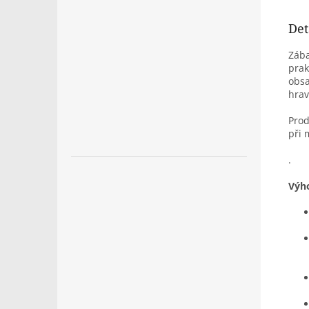
Det
Záb
prak
obs
hrav
Prod
při 
.
Výh