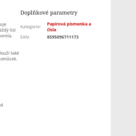
Doplňkové parametry
Papírová písmenka a
vuje
Kategorie
:
čísla
ždý list
porela,
EAN
:
8595096711173
louží také
 pomůcek.
od