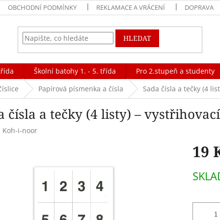
OBCHODNÍ PODMÍNKY
REKLAMACE A VRÁCENÍ
DOPRAVA
HLEDAT
třída
Školní batohy 1. - 5. třída
Pro 2.stupeň a studenty
íslice
Papírová písmenka a čísla
Sada čísla a tečky (4 li
 čísla a tečky (4 listy) – vystřihov
:
Koh-i-noor
19 
Měrná
SKL
cena: