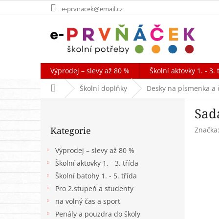
Přejít
e-prvnacek@email.cz
na
obsah
Výprodej – slevy až 80 %
Školní aktovky 1. - 3. 
Domů
Školní doplňky
Desky na písmenka a č
P
Sada
o
Přeskočit
s
Kategorie
Značka
kategorie
t
r
Výprodej – slevy až 80 %
a
Školní aktovky 1. - 3. třída
n
Školní batohy 1. - 5. třída
n
í
Pro 2.stupeň a studenty
p
na volný čas a sport
a
Penály a pouzdra do školy