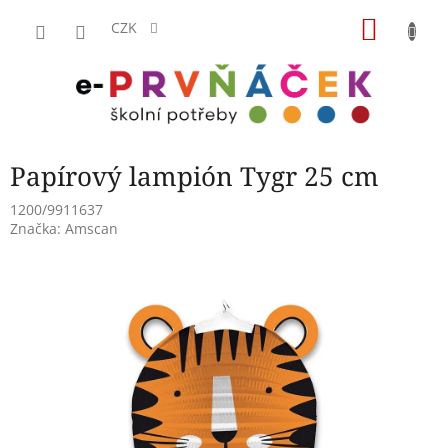
Přejít
NÁKU
na
CZK
obsah
KOŠÍK
Papírový lampión Tygr 25 cm
1200/9911637
Značka:
Amscan