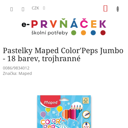
Přejít
NÁKU
na
CZK
obsah
KOŠÍK
Pastelky Maped Color'Peps Jumbo
- 18 barev, trojhranné
0086/9834012
Značka:
Maped