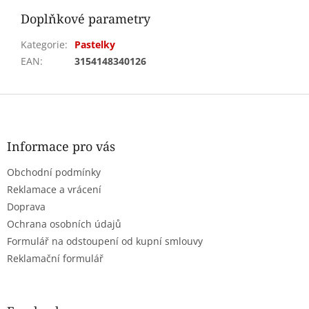
Doplňkové parametry
Kategorie
:
Pastelky
EAN
:
3154148340126
Z
á
p
a
Informace pro vás
t
Obchodní podmínky
í
Reklamace a vrácení
Doprava
Ochrana osobních údajů
Formulář na odstoupení od kupní smlouvy
Reklamační formulář