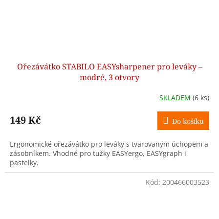
Ořezávátko STABILO EASYsharpener pro leváky –
modré, 3 otvory
SKLADEM
(6 ks)
149 Kč
Do košíku
Ergonomické ořezávátko pro leváky s tvarovaným úchopem a
zásobníkem. Vhodné pro tužky EASYergo, EASYgraph i
pastelky.
Kód:
200466003523