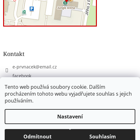
Kontakt
e-prvnacek
@
email.cz
facebook
eprvnacek
Tento web používá soubory cookie. Dalším
procházením tohoto webu vyjadřujete souhlas s jejich
používáním.
Vytvořil Shoptet
Nastavení
Copyright 2026
www.e-prvnacek.cz
. Všechna práva
Odmítnout
Souhlasím
vyhrazena.