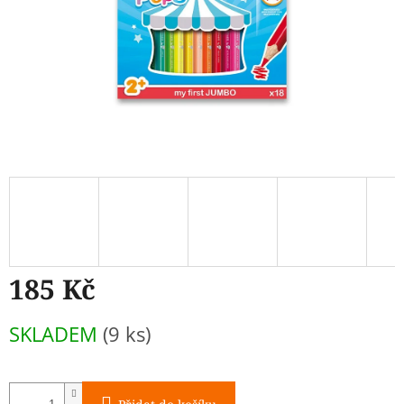
185 Kč
Měrná
SKLADEM
(9 ks)
cena: