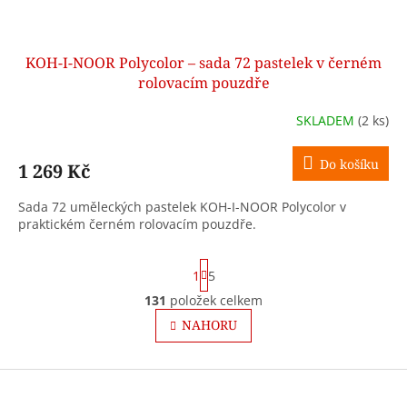
KOH-I-NOOR Polycolor – sada 72 pastelek v černém
rolovacím pouzdře
SKLADEM
(2 ks)
Do košíku
1 269 Kč
Sada 72 uměleckých pastelek KOH-I-NOOR Polycolor v
praktickém černém rolovacím pouzdře.
S
1
5
t
r
131
položek celkem
O
á
v
NAHORU
n
l
k
o
á
v
Z
d
á
a
á
n