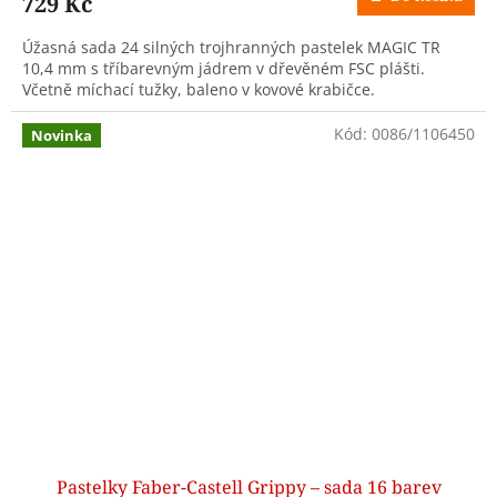
729 Kč
Úžasná sada 24 silných trojhranných pastelek MAGIC TR
10,4 mm s tříbarevným jádrem v dřevěném FSC plášti.
Včetně míchací tužky, baleno v kovové krabičce.
Kód:
0086/1106450
Novinka
Pastelky Faber-Castell Grippy – sada 16 barev