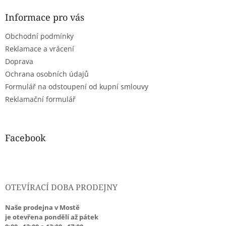
c
p
í
í
a
Informace pro vás
p
t
r
Obchodní podmínky
í
v
Reklamace a vrácení
k
y
Doprava
v
Ochrana osobních údajů
ý
Formulář na odstoupení od kupní smlouvy
p
i
Reklamační formulář
s
u
Facebook
OTEVÍRACÍ DOBA PRODEJNY
Naše prodejna v Mostě
je otevřena pondělí až pátek