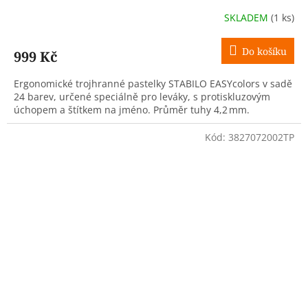
SKLADEM
(1 ks)
Do košíku
999 Kč
Ergonomické trojhranné pastelky STABILO EASYcolors v sadě
24 barev, určené speciálně pro leváky, s protiskluzovým
úchopem a štítkem na jméno. Průměr tuhy 4,2 mm.
Kód:
3827072002TP