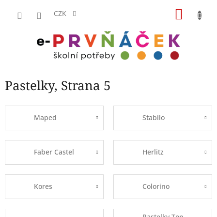
Přejít
NÁKU
na
CZK
obsah
KOŠÍK
Pastelky
, Strana 5
Maped
Stabilo
Faber Castel
Herlitz
Kores
Colorino
Pastelky Top