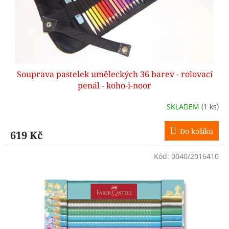
u
k
t
ů
Souprava pastelek uměleckých 36 barev - rolovací
penál - koho-i-noor
SKLADEM
(1 ks)
Do košíku
619 Kč
Kód:
0040/2016410