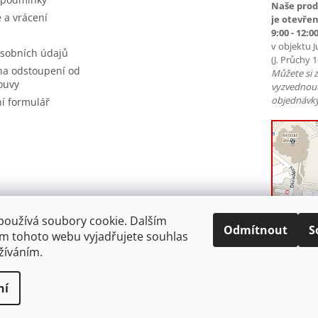
Naše prod
 a vrácení
je otevřen
9:00 - 12:00
v objektu J
sobních údajů
(J. Průchy 
na odstoupení od
Můžete si 
ouvy
vyzvednou
objednávky
í formulář
používá soubory cookie. Dalším
Odmítnout
S
m tohoto webu vyjadřujete souhlas
užíváním.
ní
a vyhrazena.