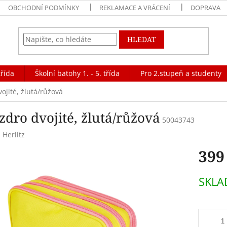
OBCHODNÍ PODMÍNKY
REKLAMACE A VRÁCENÍ
DOPRAVA
HLEDAT
třída
Školní batohy 1. - 5. třída
Pro 2.stupeň a studenty
ojité, žlutá/růžová
zdro dvojité, žlutá/růžová
50043743
:
Herlitz
399
Měrná
SKLA
cena: