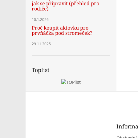
jak se připravit (přehled pro
rodiče)
10.1.2026
Proč koupit aktovku pro
prvňáčka pod stromeček?
29.11.2025
Toplist
Z
á
p
a
t
Informa
í
Obchodní