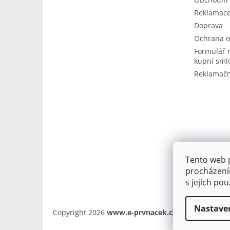
Reklamace
Doprava
Ochrana o
Formulář 
kupní sml
Reklamačn
Tento web 
procházení
s jejich po
Nastave
Copyright 2026
www.e-prvnacek.cz
. Všechna práv