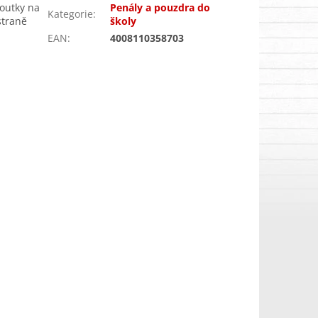
poutky na
Penály a pouzdra do
Kategorie
:
straně
školy
EAN
:
4008110358703