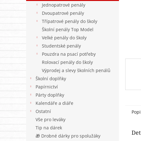
n
Jednopatrové penály
e
Dvoupatrové penály
l
Třípatrové penály do školy
Školní penály Top Model
Velké penály do školy
Studentské penály
Pouzdra na psací potřeby
Rolovací penály do školy
Výprodej a slevy školních penálů
Školní doplňky
Papírnictví
Párty doplňky
Kalendáře a diáře
Ostatní
Popi
Vše pro leváky
Tip na dárek
Det
🎁 Drobné dárky pro spolužáky