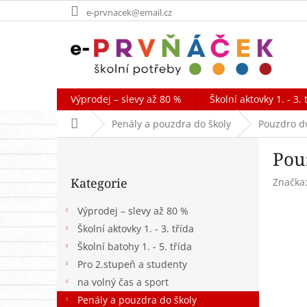
Přejít
e-prvnacek@email.cz
na
obsah
Výprodej – slevy až 80 %
Školní aktovky 1. - 3. 
Domů
Penály a pouzdra do školy
Pouzdro dv
P
Pou
o
Přeskočit
s
Kategorie
Značka
kategorie
t
r
Výprodej – slevy až 80 %
a
Školní aktovky 1. - 3. třída
n
Školní batohy 1. - 5. třída
n
í
Pro 2.stupeň a studenty
p
na volný čas a sport
a
Penály a pouzdra do školy