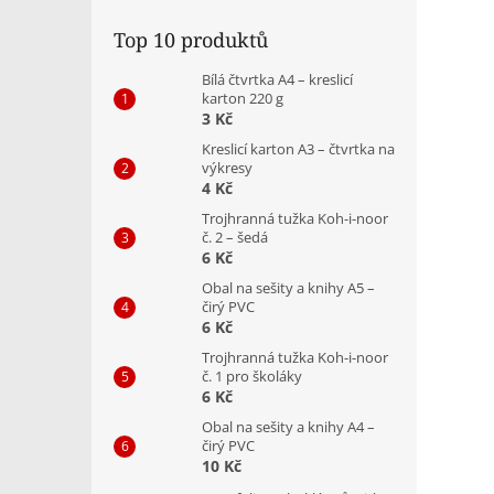
Top 10 produktů
Bílá čtvrtka A4 – kreslicí
karton 220 g
3 Kč
Kreslicí karton A3 – čtvrtka na
výkresy
4 Kč
Trojhranná tužka Koh-i-noor
č. 2 – šedá
6 Kč
Obal na sešity a knihy A5 –
čirý PVC
6 Kč
Trojhranná tužka Koh-i-noor
č. 1 pro školáky
6 Kč
Obal na sešity a knihy A4 –
čirý PVC
10 Kč