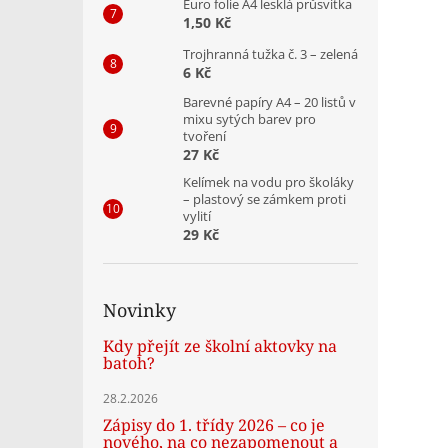
Euro folie A4 lesklá průsvitka
1,50 Kč
Trojhranná tužka č. 3 – zelená
6 Kč
Barevné papíry A4 – 20 listů v
mixu sytých barev pro
tvoření
27 Kč
Kelímek na vodu pro školáky
– plastový se zámkem proti
vylití
29 Kč
Novinky
Kdy přejít ze školní aktovky na
batoh?
28.2.2026
Zápisy do 1. třídy 2026 – co je
nového, na co nezapomenout a