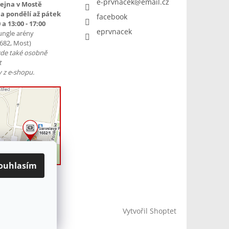
e-prvnacek
@
email.cz
ejna v Mostě
a pondělí až pátek
facebook
 a 13:00 - 17:00
eprvnacek
ungle arény
1682, Most)
zde také osobně
t
 z e-shopu.
ouhlasím
Vytvořil Shoptet