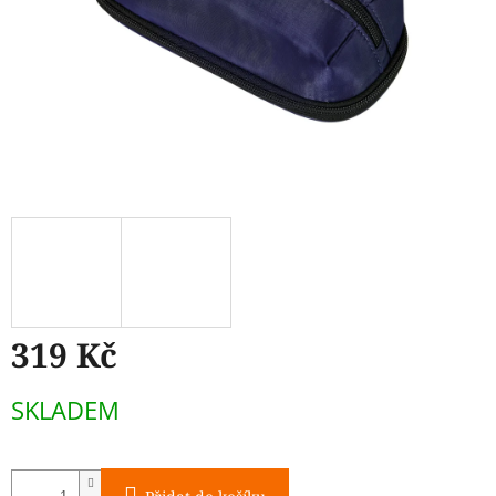
319 Kč
Měrná
SKLADEM
cena: