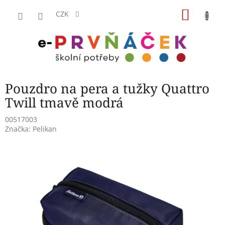
Přejít
NÁKU
na
CZK
obsah
KOŠÍK
Pouzdro na pera a tužky Quattro
Twill tmavě modrá
00517003
Značka:
Pelikan