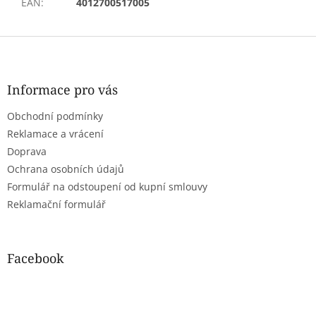
EAN
:
4012700517005
Z
á
p
a
Informace pro vás
t
Obchodní podmínky
í
Reklamace a vrácení
Doprava
Ochrana osobních údajů
Formulář na odstoupení od kupní smlouvy
Reklamační formulář
Facebook