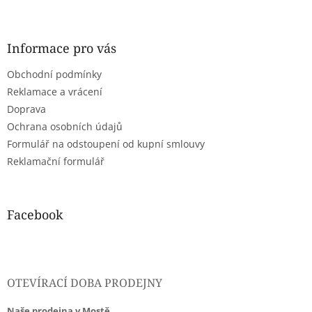
Z
á
p
a
Informace pro vás
t
Obchodní podmínky
í
Reklamace a vrácení
Doprava
Ochrana osobních údajů
Formulář na odstoupení od kupní smlouvy
Reklamační formulář
Facebook
OTEVÍRACÍ DOBA PRODEJNY
Naše prodejna v Mostě