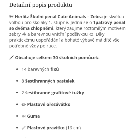
Detailní popis produktu
🎒
Herlitz Školní penál Cute Animals – Zebra
je skvělou
volbou pro školáky 1. stupně. Jedná se o
1patrový penál
se dvěma chlopněmi
, který zaujme roztomilým motivem
zebry 🦓 a barevnou vnitřní podšívkou 🎨. Díky
praktickému uspořádání a bohaté výbavě má dítě vše
potřebné vždy po ruce.
🖍️
Obsahuje celkem 30 školních pomůcek:
14 barevných
fixů
8
šestihranných pastelek
2
šestihranné grafitové tužky
✏️
Plastové ořezávátko
🧼
Guma
📏
Plastové pravítko
(16 cm)