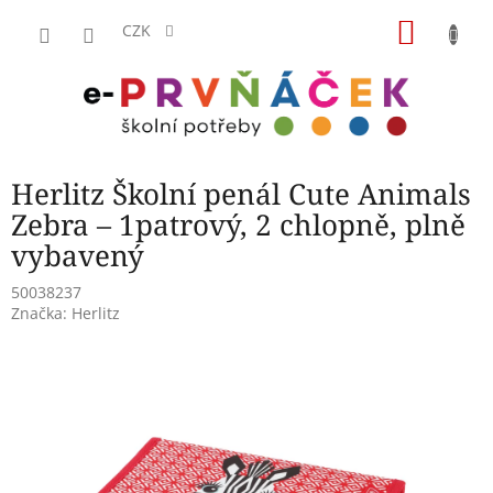
Přejít
NÁKU
na
CZK
obsah
KOŠÍK
Herlitz Školní penál Cute Animals
Zebra – 1patrový, 2 chlopně, plně
vybavený
50038237
Značka:
Herlitz