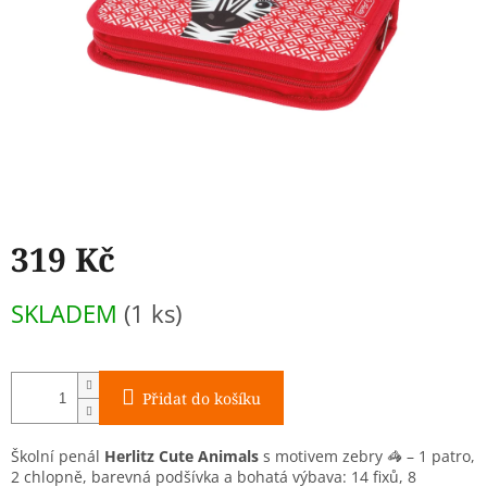
319 Kč
Měrná
SKLADEM
(1 ks)
cena:
Přidat do košíku
Školní penál
Herlitz Cute Animals
s motivem zebry 🦓 – 1 patro,
2 chlopně, barevná podšívka a bohatá výbava: 14 fixů, 8