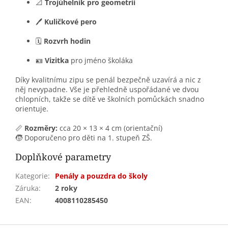
📐
Trojúhelník pro geometrii
🖊️
Kuličkové pero
🗓️
Rozvrh hodin
🪪
Vizitka
pro jméno školáka
Díky kvalitnímu zipu se penál bezpečně uzavírá a nic z
něj nevypadne. Vše je přehledně uspořádané ve dvou
chlopních, takže se dítě ve školních pomůckách snadno
orientuje.
📏
Rozměry:
cca 20 × 13 × 4 cm (orientační)
🧒 Doporučeno pro děti na 1. stupeň ZŠ.
Doplňkové parametry
Kategorie
:
Penály a pouzdra do školy
Záruka
:
2 roky
EAN
:
4008110285450