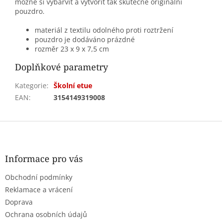
možné si vybarvit a vytvořit tak skutečně originální
pouzdro.
materiál z textilu odolného proti roztržení
pouzdro je dodáváno prázdné
rozměr 23 x 9 x 7,5 cm
Doplňkové parametry
Kategorie
:
Školní etue
EAN
:
3154149319008
Z
á
p
a
Informace pro vás
t
Obchodní podmínky
í
Reklamace a vrácení
Doprava
Ochrana osobních údajů