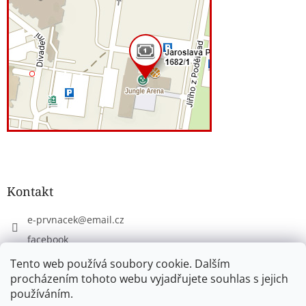
Kontakt
e-prvnacek
@
email.cz
facebook
eprvnacek
Tento web používá soubory cookie. Dalším
procházením tohoto webu vyjadřujete souhlas s jejich
používáním.