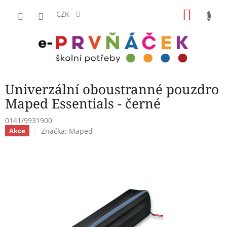
Přejít
NÁKU
na
CZK
obsah
KOŠÍK
Univerzální oboustranné pouzdro
Maped Essentials - černé
0141/9931900
Značka:
Maped
Akce