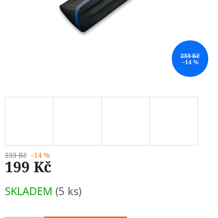
233 Kč
–14 %
233 Kč
–14 %
199 Kč
Měrná
SKLADEM
(5 ks)
cena: