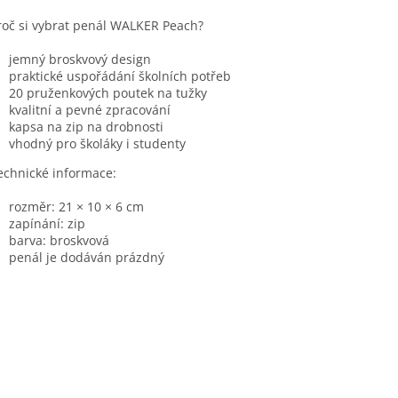
roč si vybrat penál WALKER Peach?
jemný broskvový design
praktické uspořádání školních potřeb
20 pruženkových poutek na tužky
kvalitní a pevné zpracování
kapsa na zip na drobnosti
vhodný pro školáky i studenty
echnické informace:
rozměr: 21 × 10 × 6 cm
zapínání: zip
barva: broskvová
penál je dodáván prázdný