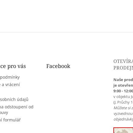
OTEVÍR
ce pro vás
Facebook
PRODEJ
 podmínky
Naše prod
 a vrácení
je otevřen
9:00 - 12:00
v objektu J
sobních údajů
(J. Průchy 
na odstoupení od
Můžete si 
ouvy
vyzvednou
objednávky
í formulář