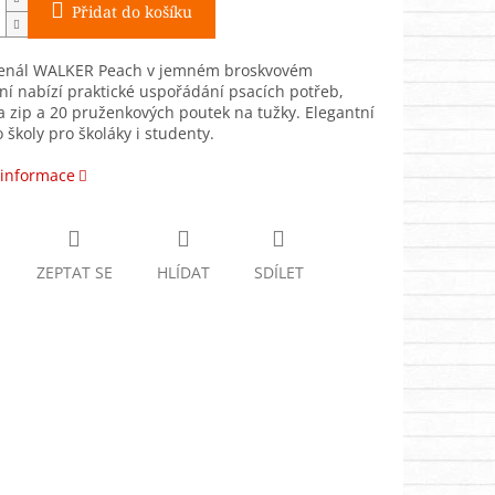
Přidat do košíku
penál WALKER Peach v jemném broskvovém
í nabízí praktické uspořádání psacích potřeb,
 zip a 20 pruženkových poutek na tužky. Elegantní
 školy pro školáky i studenty.
 informace
ZEPTAT SE
HLÍDAT
SDÍLET