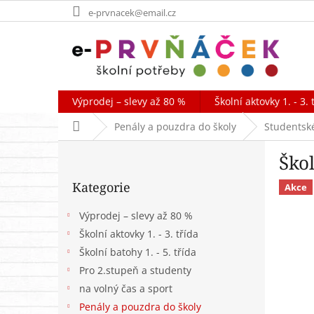
Přejít
e-prvnacek@email.cz
na
obsah
Výprodej – slevy až 80 %
Školní aktovky 1. - 3. 
Domů
Penály a pouzdra do školy
Studentsk
P
Ško
o
Přeskočit
s
Kategorie
kategorie
Akce
t
r
Výprodej – slevy až 80 %
a
Školní aktovky 1. - 3. třída
n
Školní batohy 1. - 5. třída
n
í
Pro 2.stupeň a studenty
p
na volný čas a sport
a
Penály a pouzdra do školy