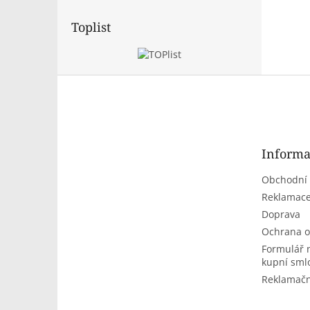
Toplist
Z
á
p
a
t
Informa
í
Obchodní
Reklamace
Doprava
Ochrana o
Formulář 
kupní sml
Reklamačn