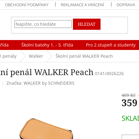
OBCHODNÍ PODMÍNKY
REKLAMACE A VRÁCENÍ
DOPRAVA
HLEDAT
třída
Školní batohy 1. - 5. třída
Pro 2.stupeň a studenty
é penály
Walker
Školní penál WALKER Peach
lní penál WALKER Peach
0141/4926226
Značka:
WALKER by SCHNEIDERS
409 Kč
359
Měrná
SKLA
cena: