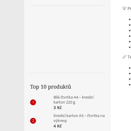
💡 P
📏 T
Top 10 produktů
Bílá čtvrtka A4 – kreslicí
karton 220 g
3 Kč
Kreslicí karton A3 – čtvrtka na
výkresy
4 Kč