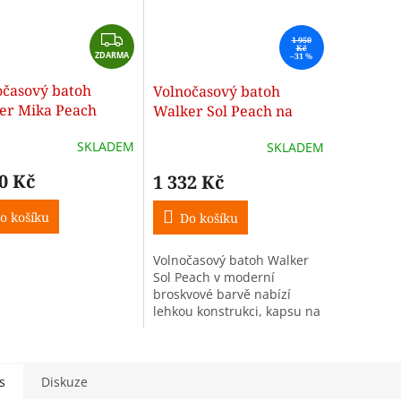
Z
1 950
Kč
ZDARMA
D
–31 %
A
očasový batoh
Volnočasový batoh
R
er Mika Peach
Walker Sol Peach na
M
notebook 15"
A
SKLADEM
SKLADEM
0 Kč
1 332 Kč
o košíku
Do košíku
Volnočasový batoh Walker
Sol Peach v moderní
broskvové barvě nabízí
lehkou konstrukci, kapsu na
notebook 15", odvětrávaná
záda a praktické uspořádání
pro školu, práci i volný čas.
s
Diskuze