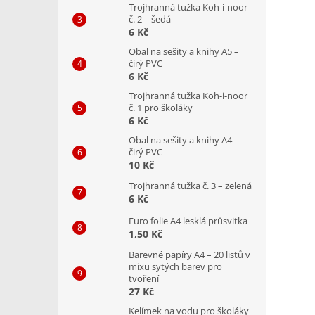
Trojhranná tužka Koh-i-noor
č. 2 – šedá
6 Kč
Obal na sešity a knihy A5 –
čirý PVC
6 Kč
Trojhranná tužka Koh-i-noor
č. 1 pro školáky
6 Kč
Obal na sešity a knihy A4 –
čirý PVC
10 Kč
Trojhranná tužka č. 3 – zelená
6 Kč
Euro folie A4 lesklá průsvitka
1,50 Kč
Barevné papíry A4 – 20 listů v
mixu sytých barev pro
tvoření
27 Kč
Kelímek na vodu pro školáky