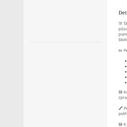
Det
🍑 Š
půso
pomů
škol
✏️ P
🎒 K
zpra
🖍️ 
potř
🎒 K