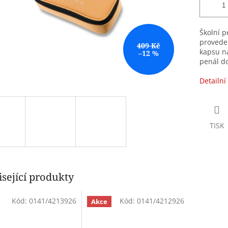
Školní 
proveden
409 Kč
kapsu na
–12 %
penál do
Detailní
TISK
sející produkty
Kód:
0141/4213926
Kód:
0141/4212926
Akce