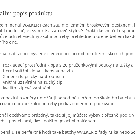
ailní popis produktu
kolní penál WALKER Peach zaujme jemným broskvovým designem, 
bí moderně, elegantně a zároveň stylově. Praktické vnitřní uspořá
že udržet všechny školní potřeby přehledně uložené během kaž
ního dne.
enál nabízí promyšlené členění pro pohodlné uložení školních pom
rozkládací prostřední klopa s 20 pruženkovými poutky na tužky a
horní vnitřní klopa s kapsou na zip
2 menší kapsičky na drobnosti
vnitřní uzavírání na suchý zip
kvalitní zipové zapínání
ompaktní rozměry umožňují pohodlné uložení do školního batohu 
cování chrání školní potřeby při každodenním používání.
Penál dodáváme prázdný, takže si jej můžete vybavit přesně podle v
eb – pastelkami, fixy i dalšími psacími potřebami.
 penálu se perfektně hodí také batohy WALKER z řady Mika nebo So