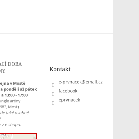
ACÍ DOBA
Kontakt
NY
e-prvnacek
@
email.cz
ejna v Mostě
a pondělí až pátek
facebook
 a 13:00 - 17:00
eprvnacek
ungle arény
1682, Most)
zde také osobně
t
 z e-shopu.