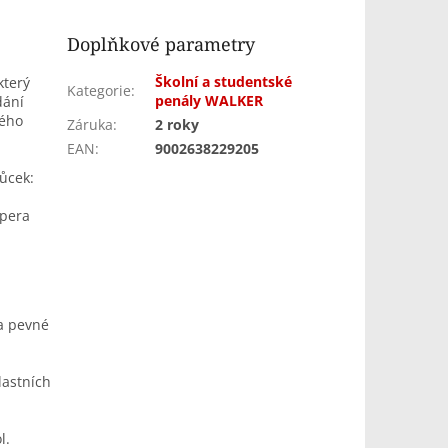
Doplňkové parametry
Školní a studentské
který
Kategorie
:
penály WALKER
dání
dého
Záruka
:
2 roky
EAN
:
9002638229205
ůcek:
 pera
a pevné
lastních
l.