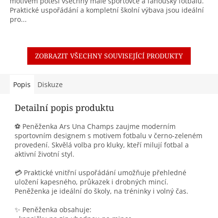
motivem potěší všechny malé sportovce a fanoušky fotbalu.
Praktické uspořádání a kompletní školní výbava jsou ideální
pro...
ZOBRAZIT VŠECHNY SOUVISEJÍCÍ PRODUKTY
Popis
Diskuze
Detailní popis produktu
⚽ Peněženka Ars Una Champs zaujme moderním
sportovním designem s motivem fotbalu v černo-zeleném
provedení. Skvělá volba pro kluky, kteří milují fotbal a
aktivní životní styl.
💳 Praktické vnitřní uspořádání umožňuje přehledné
uložení kapesného, průkazek i drobných mincí.
Peněženka je ideální do školy, na tréninky i volný čas.
✨ Peněženka obsahuje: