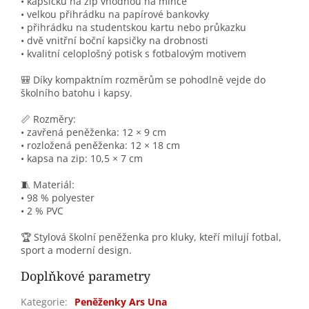
• kapsičku na zip vhodnou na mince
• velkou přihrádku na papírové bankovky
• přihrádku na studentskou kartu nebo průkazku
• dvě vnitřní boční kapsičky na drobnosti
• kvalitní celoplošný potisk s fotbalovým motivem
🎒 Díky kompaktním rozměrům se pohodlně vejde do
školního batohu i kapsy.
📏 Rozměry:
• zavřená peněženka: 12 × 9 cm
• rozložená peněženka: 12 × 18 cm
• kapsa na zip: 10,5 × 7 cm
🧵 Materiál:
• 98 % polyester
• 2 % PVC
🏆 Stylová školní peněženka pro kluky, kteří milují fotbal,
sport a moderní design.
Doplňkové parametry
Kategorie
:
Peněženky Ars Una