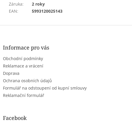
Záruka
:
2 roky
EAN
:
5993120025143
Z
á
p
a
Informace pro vás
t
Obchodní podmínky
í
Reklamace a vrácení
Doprava
Ochrana osobních údajů
Formulář na odstoupení od kupní smlouvy
Reklamační formulář
Facebook