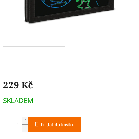
229 Kč
Měrná
SKLADEM
cena:
Přidat do košíku