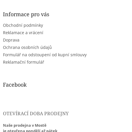
á
p
a
Informace pro vás
t
Obchodní podmínky
í
Reklamace a vrácení
Doprava
Ochrana osobních údajů
Formulář na odstoupení od kupní smlouvy
Reklamační formulář
Facebook
OTEVÍRACÍ DOBA PRODEJNY
Naše prodejna v Mostě
je otevřena pondělí až pátek