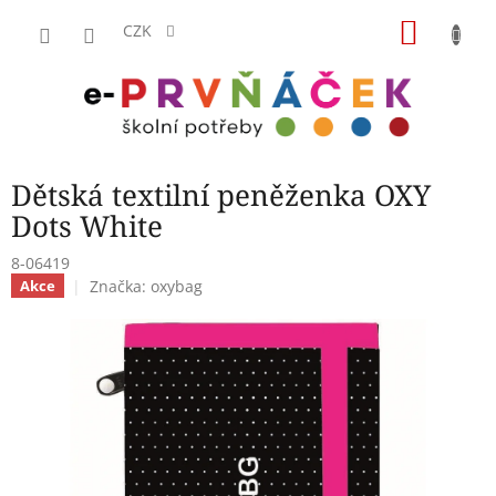
Přejít
NÁKU
na
CZK
obsah
KOŠÍK
Dětská textilní peněženka OXY
Dots White
8-06419
Značka:
oxybag
Akce