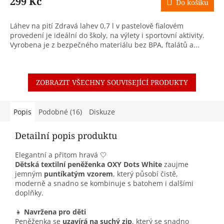
299 Kč
Do košíku
Láhev na pití Zdravá lahev 0,7 l v pastelově fialovém
provedení je ideální do školy, na výlety i sportovní aktivity.
Vyrobena je z bezpečného materiálu bez BPA, ftalátů a...
ZOBRAZIT VŠECHNY SOUVISEJÍCÍ PRODUKTY
Popis
Podobné (16)
Diskuze
Detailní popis produktu
Elegantní a přitom hravá 🤍
Dětská textilní peněženka OXY Dots White
zaujme
jemným
puntíkatým vzorem
, který působí čistě,
moderně a snadno se kombinuje s batohem i dalšími
doplňky.
👧
Navržena pro děti
Peněženka se
uzavírá na suchý zip
, který se snadno