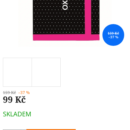
159 Kč
–37 %
159 Kč
–37 %
99 Kč
Měrná
SKLADEM
cena: