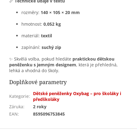
📏
Technické údaje v textu
rozměry:
140 × 105 × 20 mm
hmotnost:
0,052 kg
materiál:
textil
zapínání:
suchý zip
✨ Skvělá volba, pokud hledáte
praktickou dětskou
peněženku s jemným designem
, která je přehledná,
lehká a vhodná do školy.
Doplňkové parametry
Dětské peněženky Oxybag – pro školáky i
Kategorie
:
předškoláky
Záruka
:
2 roky
EAN
:
8595096753845
Z