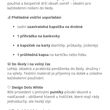
používá a bezpečně drží obsah uvnitř – ideální pro
každodenní nošení do školy.
💰
Přehledné vnitřní uspořádání
zadní
uzavíratelná kapsička na drobné
1 přihrádka na bankovky
6 kapsiček na karty
(kartičky, průkazky, jízdenky)
1 průhledná kapsa
na kartičku nebo fotku
🎒
Do školy i na volný čas
Lehká, skladná a praktická peněženka do školy, družiny i
na výlety. Textilní materiál je příjemný na dotek a zvládne
každodenní používání.
🤍
Design Dots White
Bílé provedení s jemnými
puntíky
působí vkusně a
nadčasově – oblíbené hlavně u holčiček, které mají rády
jednoduchý, ale hezký styl.