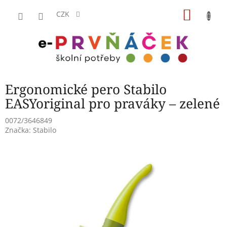
Přejít
NÁKU
na
CZK
obsah
KOŠÍK
Ergonomické pero Stabilo
EASYoriginal pro praváky – zelené
0072/3646849
Značka:
Stabilo