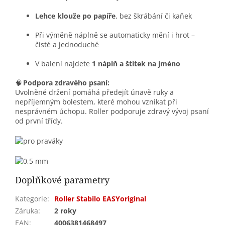
Lehce klouže po papíře
, bez škrábání či kaňek
Při výměně náplně se automaticky mění i hrot –
čisté a jednoduché
V balení najdete
1 náplň a štítek na jméno
🧠
Podpora zdravého psaní:
Uvolněné držení pomáhá předejít únavě ruky a
nepříjemným bolestem, které mohou vznikat při
nesprávném úchopu. Roller podporuje zdravý vývoj psaní
od první třídy.
Doplňkové parametry
Kategorie
:
Roller Stabilo EASYoriginal
Záruka
:
2 roky
EAN
:
4006381468497