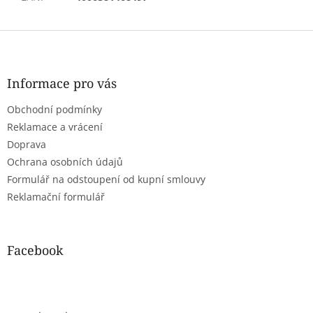
Z
á
p
a
Informace pro vás
t
Obchodní podmínky
í
Reklamace a vrácení
Doprava
Ochrana osobních údajů
Formulář na odstoupení od kupní smlouvy
Reklamační formulář
Facebook