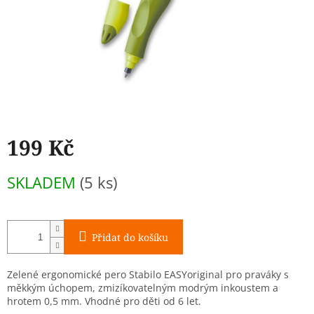
199 Kč
Měrná
SKLADEM
(5 ks)
cena:
Přidat do košíku
Zelené ergonomické pero Stabilo EASYoriginal pro praváky s
měkkým úchopem, zmizíkovatelným modrým inkoustem a
hrotem 0,5 mm. Vhodné pro děti od 6 let.