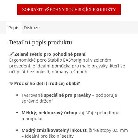
ZOBRAZIT VŠECHNY SOUVISEJÍCÍ PRODUKTY
Popis
Diskuze
Detailní popis produktu
🖋️
Zelené světlo pro pohodlné psaní!
Ergonomické pero Stabilo EASYoriginal v zeleném
provedení je ideální pomůcka pro malé praváky, kteří se
učí psát bez bolesti, námahy a šmouh.
💚
Proč si ho děti (i rodiče) oblíbí?
Tvarované
speciálně pro praváky
– podporuje
správné držení
Měkký, neklouzavý úchop
zajišťuje pohodlnou
manipulaci
Modrý zmizíkovatelný inkoust
, šířka stopy 0,5 mm
– ideální pro školní sešity