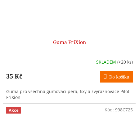
Guma FriXion
SKLADEM
(>20 ks)
35 Kč
Do košíku
Guma pro všechna gumovací pera, fixy a zvýrazňovače Pilot
FriXion
Kód:
998C725
Akce