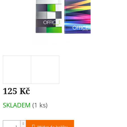
125 Kč
Měrná
SKLADEM
(1 ks)
cena: