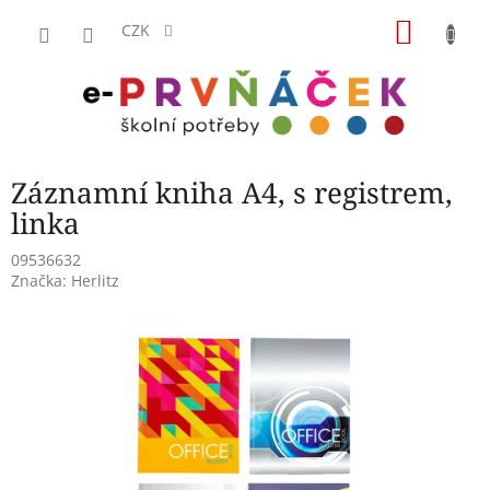
Přejít
NÁKU
na
CZK
obsah
KOŠÍK
Záznamní kniha A4, s registrem,
linka
09536632
Značka:
Herlitz