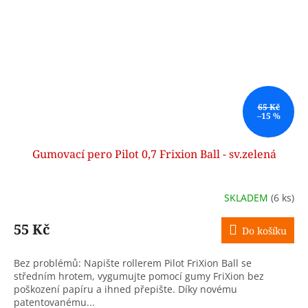
65 Kč
–15 %
Gumovací pero Pilot 0,7 Frixion Ball - sv.zelená
SKLADEM
(6 ks)
55 Kč
Do košíku
Bez problémů: Napište rollerem Pilot FriXion Ball se
středním hrotem, vygumujte pomocí gumy FriXion bez
poškození papíru a ihned přepište. Díky novému
patentovanému...