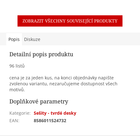
ZOBRAZIT VŠECHNY SOUVISEJÍCÍ PRODUKTY
Popis
Diskuze
Detailní popis produktu
96 listů
cena je za jeden kus, na konci objednávky napište
zvolenou variantu,
nezaručujeme dostupnost všech
motivů.
Doplňkové parametry
Kategorie
:
Sešity - tvrdé desky
EAN
:
8586011524732
Z