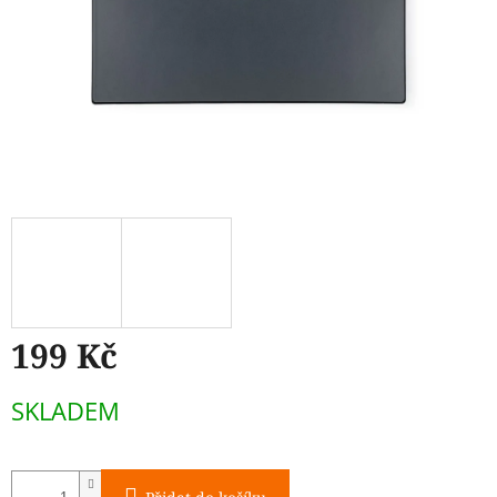
199 Kč
Měrná
SKLADEM
cena: