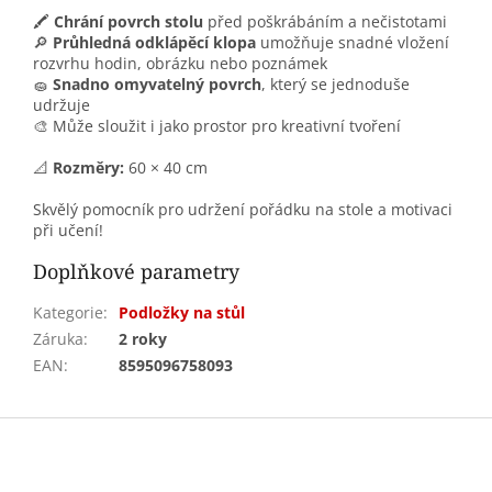
🖍️
Chrání povrch stolu
před poškrábáním a nečistotami
🔎
Průhledná odklápěcí klopa
umožňuje snadné vložení
rozvrhu hodin, obrázku nebo poznámek
🧽
Snadno omyvatelný povrch
, který se jednoduše
udržuje
🎨 Může sloužit i jako prostor pro kreativní tvoření
📐
Rozměry:
60 × 40 cm
Skvělý pomocník pro udržení pořádku na stole a motivaci
při učení!
Doplňkové parametry
Kategorie
:
Podložky na stůl
Záruka
:
2 roky
EAN
:
8595096758093
Z
á
p