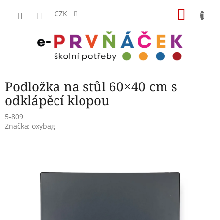
Přejít
NÁKU
na
CZK
obsah
KOŠÍK
Podložka na stůl 60×40 cm s
odklápěcí klopou
5-809
Značka:
oxybag