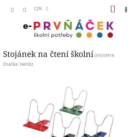
Přejít
NÁKU
na
CZK
obsah
KOŠÍK
Stojánek na čtení školní
01610914
Značka:
Herlitz