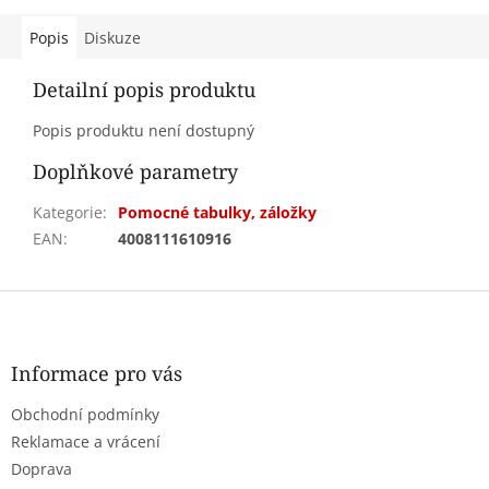
Popis
Diskuze
Detailní popis produktu
Popis produktu není dostupný
Doplňkové parametry
Kategorie
:
Pomocné tabulky, záložky
EAN
:
4008111610916
Z
á
p
a
Informace pro vás
t
Obchodní podmínky
í
Reklamace a vrácení
Doprava