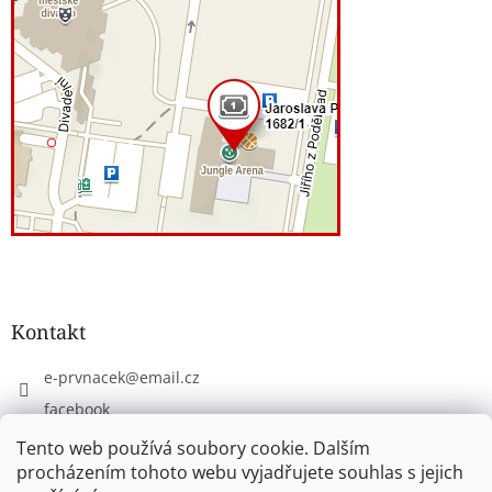
Kontakt
e-prvnacek
@
email.cz
facebook
eprvnacek
Tento web používá soubory cookie. Dalším
procházením tohoto webu vyjadřujete souhlas s jejich