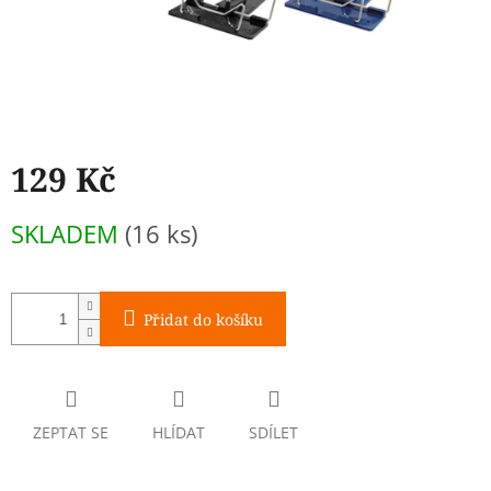
129 Kč
Měrná
SKLADEM
(16 ks)
cena:
Přidat do košíku
ZEPTAT SE
HLÍDAT
SDÍLET