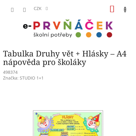
Přejít
NÁKU
na
CZK
obsah
KOŠÍK
Tabulka Druhy vět + Hlásky – A4
nápověda pro školáky
498374
Značka:
STUDIO 1+1