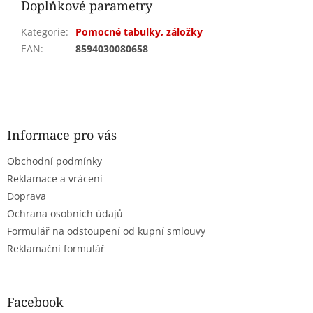
Doplňkové parametry
Kategorie
:
Pomocné tabulky, záložky
EAN
:
8594030080658
Z
á
p
a
Informace pro vás
t
Obchodní podmínky
í
Reklamace a vrácení
Doprava
Ochrana osobních údajů
Formulář na odstoupení od kupní smlouvy
Reklamační formulář
Facebook