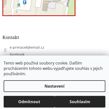
Kontakt
e-prvnacek
@
email.cz
facebook
eprvnacek
Tento web používá soubory cookie. Dalším
procházením tohoto webu vyjadřujete souhlas s jejich
používáním.
Vytvořil Shoptet
Nastavení
Copyright 2026
www.e-prvnacek.cz
. Všechna práva
Odmítnout
Souhlasím
vyhrazena.