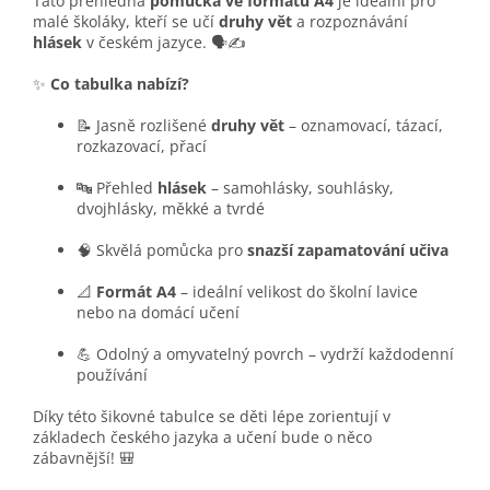
Tato přehledná
pomůcka ve formátu A4
je ideální pro
malé školáky, kteří se učí
druhy vět
a rozpoznávání
hlásek
v českém jazyce. 🗣️✍️
✨
Co tabulka nabízí?
📝 Jasně rozlišené
druhy vět
– oznamovací, tázací,
rozkazovací, přací
🔤 Přehled
hlásek
– samohlásky, souhlásky,
dvojhlásky, měkké a tvrdé
🧠 Skvělá pomůcka pro
snazší zapamatování učiva
📐
Formát A4
– ideální velikost do školní lavice
nebo na domácí učení
💪 Odolný a omyvatelný povrch – vydrží každodenní
používání
Díky této šikovné tabulce se děti lépe zorientují v
základech českého jazyka a učení bude o něco
zábavnější! 🎒