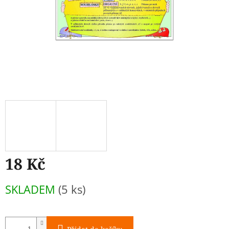
18 Kč
Měrná
SKLADEM
(5 ks)
cena: