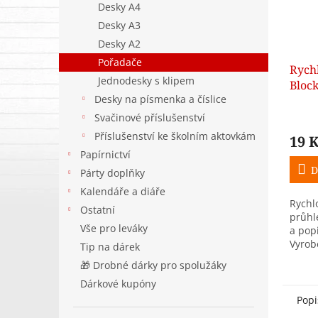
Desky A4
Desky A3
Desky A2
Pořadače
Rych
Jednodesky s klipem
Block
Desky na písmenka a číslice
průh
stra
Svačinové příslušenství
Příslušenství ke školním aktovkám
19 
Papírnictví
D
Párty doplňky
Kalendáře a diáře
Rychl
Ostatní
průhl
Vše pro leváky
a pop
Vyrob
Tip na dárek
mater
🎁 Drobné dárky pro spolužáky
mikro
Dárkové kupóny
Popi