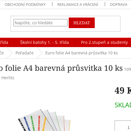
OBCHODNÍ PODMÍNKY
REKLAMACE A VRÁCENÍ
DOPRAVA
HLEDAT
třída
Školní batohy 1. - 5. třída
Pro 2.stupeň a studenty
če
Pořadače
Euro folie A4 barevná průsvitka 10 ks
o folie A4 barevná průsvitka 10 ks
109
:
Herlitz
49 
Měrná
SKL
cena: