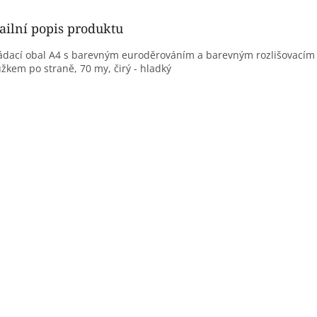
ailní popis produktu
ádací obal A4
s barevným euroděrováním a barevným rozlišovacím
žkem po straně, 70 my, čirý - hladký