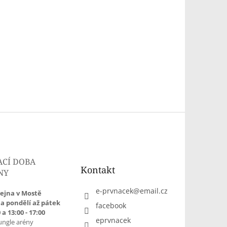
ACÍ DOBA
Kontakt
NY
e-prvnacek
@
email.cz
ejna v Mostě
a pondělí až pátek
facebook
 a 13:00 - 17:00
eprvnacek
ungle arény