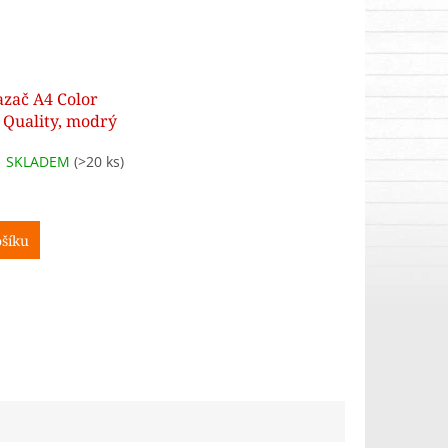
zač A4 Color
 Quality, modrý
SKLADEM
(>20 ks)
šíku