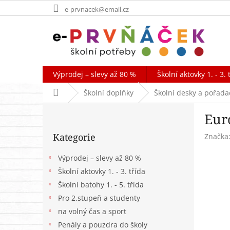
Přejít
e-prvnacek@email.cz
na
obsah
Výprodej – slevy až 80 %
Školní aktovky 1. - 3. 
Domů
Školní doplňky
Školní desky a pořada
P
Eur
o
Přeskočit
s
Kategorie
Značka
kategorie
t
r
Výprodej – slevy až 80 %
a
Školní aktovky 1. - 3. třída
n
Školní batohy 1. - 5. třída
n
í
Pro 2.stupeň a studenty
p
na volný čas a sport
a
Penály a pouzdra do školy