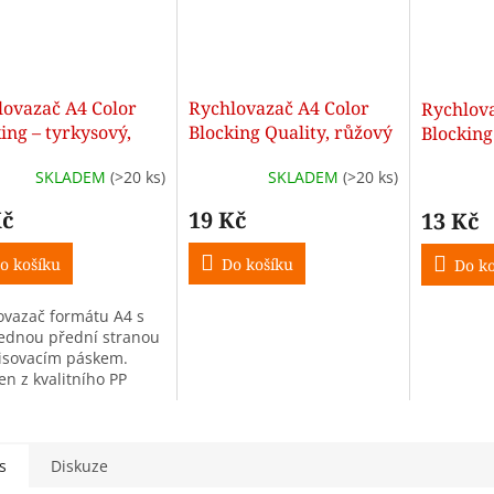
lovazač A4 Color
Rychlovazač A4 Color
Rychlova
ing – tyrkysový,
Blocking Quality, růžový
Blocking
ledná přední
SKLADEM
(>20 ks)
SKLADEM
(>20 ks)
na
Kč
19 Kč
13 Kč
o košíku
Do košíku
Do ko
ovazač formátu A4 s
ednou přední stranou
isovacím páskem.
en z kvalitního PP
iálu, tloušťka 150/250
nů.
s
Diskuze