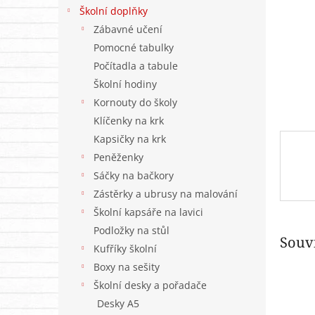
n
Školní doplňky
e
Zábavné učení
l
Pomocné tabulky
Počítadla a tabule
Školní hodiny
Kornouty do školy
Klíčenky na krk
Kapsičky na krk
Peněženky
Sáčky na bačkory
Zástěrky a ubrusy na malování
Školní kapsáře na lavici
Podložky na stůl
Souvi
Kufříky školní
Boxy na sešity
Školní desky a pořadače
Desky A5