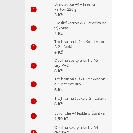
Bílá čtvrtka A4 – kreslicí
karton 220 g
3 Kč
Kreslicí karton A3 – čtvrtka na
výkresy
4 Kč
Trojhranná tužka Koh-i-noor
č. 2 – šedá
6 Kč
Obal na sešity a knihy A5 –
čirý PVC
6 Kč
Trojhranná tužka Koh-i-noor
č. 1 pro školáky
6 Kč
Trojhranná tužka č. 3 – zelená
6 Kč
Euro folie A4 lesklá průsvitka
1,50 Kč
Obal na sešity a knihy A4 –
čirý PVC