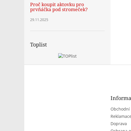
Proč koupit aktovku pro
prvňáčka pod stromeček?
29.11.2025
Toplist
Z
á
p
a
t
Informa
í
Obchodní
Reklamace
Doprava
Ochrana o