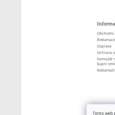
á
p
a
t
Informa
í
Obchodní
Reklamace
Doprava
Ochrana o
Formulář 
kupní sml
Reklamačn
Tento web 