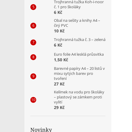
Trojhranná tužka Koh-i-noor
č. 1 pro školáky
6 Kč
Obal na sešity a knihy A4 –
čirý PVC
10 Kč
Trojhranná tužka č. 3 – zelená
6 Kč
Euro folie A4 lesklá průsvitka
1,50 Kč
Barevné papíry A4 – 20 listů v
mixu sytých barev pro
tvoření
27 Kč
Kelímek na vodu pro školáky
– plastový se zámkem proti
vylití
29 Kč
Novinky