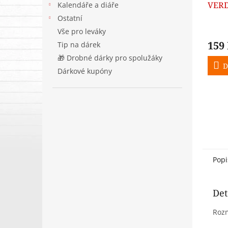
VERD
Kalendáře a diáře
Ostatní
Vše pro leváky
159
Tip na dárek
🎁 Drobné dárky pro spolužáky
D
Dárkové kupóny
Popi
Det
Rozm