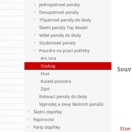
n
Jednopatrové penály
e
Dvoupatrové penály
l
Třípatrové penály do školy
Školní penály Top Model
Velké penály do školy
Studentské penály
Pouzdra na psací potřeby
Ars Una
Oxybag
Souvi
Etue
Kulatá pouzdra
Zipit
Rolovací penály do školy
Výprodej a slevy školních penálů
Školní doplňky
Papírnictví
Párty doplňky
Etue 