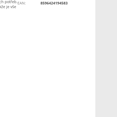
ch potřeb.
EAN
:
8596424194583
že je vše