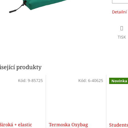
Detailní
TISK
sející produkty
Kód:
9-85725
Kód:
6-40625
Novinka
široká + elastic
Termoska Oxybag
Student