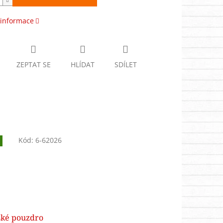
 informace
ZEPTAT SE
HLÍDAT
SDÍLET
Kód:
6-62026
ské pouzdro