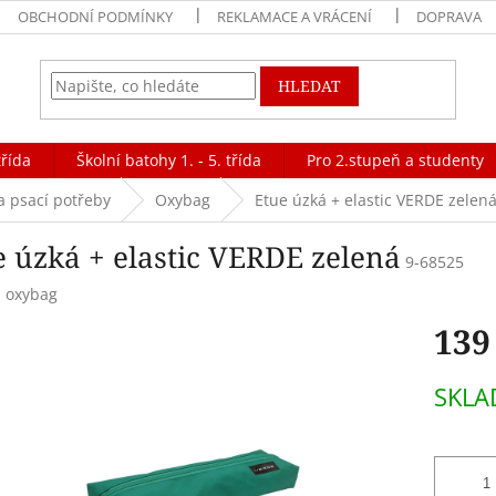
OBCHODNÍ PODMÍNKY
REKLAMACE A VRÁCENÍ
DOPRAVA
HLEDAT
třída
Školní batohy 1. - 5. třída
Pro 2.stupeň a studenty
a psací potřeby
Oxybag
Etue úzká + elastic VERDE zelen
e úzká + elastic VERDE zelená
9-68525
:
oxybag
139
Měrná
SKLA
cena: