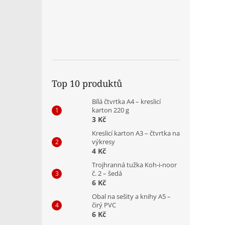
Top 10 produktů
Bílá čtvrtka A4 – kreslicí
karton 220 g
3 Kč
Kreslicí karton A3 – čtvrtka na
výkresy
4 Kč
Trojhranná tužka Koh-i-noor
č. 2 – šedá
6 Kč
Obal na sešity a knihy A5 –
čirý PVC
6 Kč