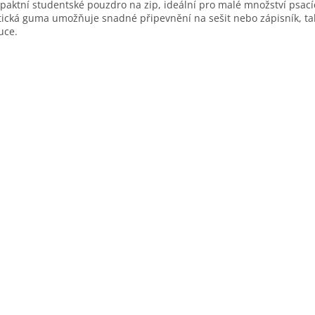
aktní studentské pouzdro na zip, ideální pro malé množství psací
tická guma umožňuje snadné připevnění na sešit nebo zápisník, tak
uce.