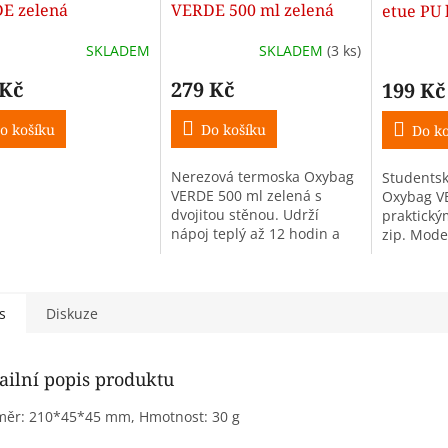
E zelená
VERDE 500 ml zelená
etue PU 
VERDE z
SKLADEM
SKLADEM
(3 ks)
 Kč
279 Kč
199 Kč
o košíku
Do košíku
Do ko
Nerezová termoska Oxybag
Studentsk
VERDE 500 ml zelená s
Oxybag V
dvojitou stěnou. Udrží
praktický
nápoj teplý až 12 hodin a
zip. Mode
studený až 20 hodin.
polyureta
Elegantní design se
každodenn
silikonovým úchopem.
Lehké a p
pro starší.
s
Diskuze
ailní popis produktu
ěr: 210*45*45 mm, Hmotnost: 30 g