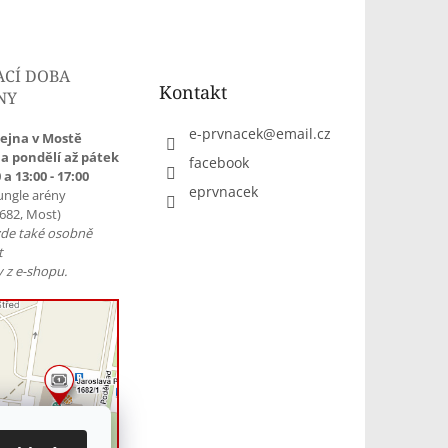
ACÍ DOBA
Kontakt
NY
e-prvnacek
@
email.cz
ejna v Mostě
a pondělí až pátek
facebook
 a 13:00 - 17:00
eprvnacek
ungle arény
1682, Most)
zde také osobně
t
 z e-shopu.