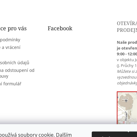
OTEVÍR
ce pro vás
Facebook
PRODEJ
 podmínky
Naše prod
 a vrácení
je otevřen
9:00 - 12:00
v objektu J
sobních údajů
(J. Průchy 
na odstoupení od
Můžete si 
ouvy
vyzvednou
objednávky
í formulář
používá soubory cookie. Dalším