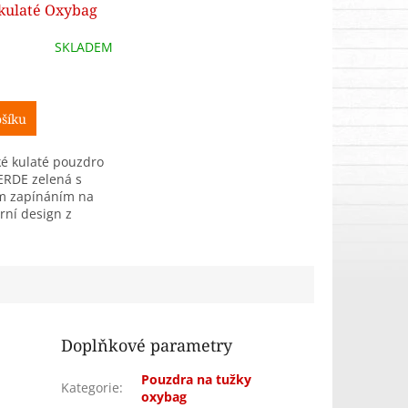
kulaté Oxybag
elená
SKLADEM
šíku
é kulaté pouzdro
ERDE zelená s
m zapínáním na
rní design z
nu doplní
í školní výbavu.
rostorné pouzdro
..
Doplňkové parametry
Pouzdra na tužky
Kategorie
:
oxybag