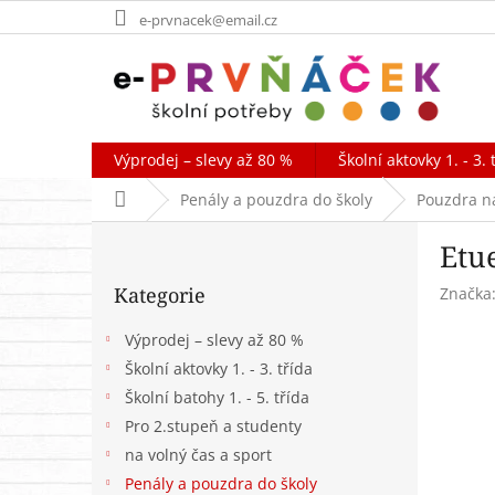
Přejít
e-prvnacek@email.cz
na
obsah
Výprodej – slevy až 80 %
Školní aktovky 1. - 3. 
Domů
Penály a pouzdra do školy
Pouzdra n
P
Etu
o
Přeskočit
s
Kategorie
Značka
kategorie
t
r
Výprodej – slevy až 80 %
a
Školní aktovky 1. - 3. třída
n
Školní batohy 1. - 5. třída
n
í
Pro 2.stupeň a studenty
p
na volný čas a sport
a
Penály a pouzdra do školy