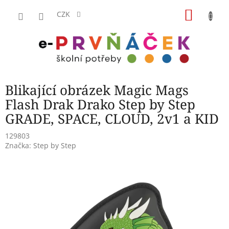
Přejít
NÁKU
na
CZK
obsah
KOŠÍK
Blikající obrázek Magic Mags
Flash Drak Drako Step by Step
GRADE, SPACE, CLOUD, 2v1 a KID
129803
Značka:
Step by Step