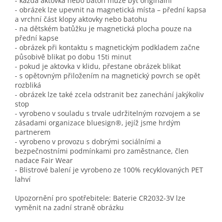
- každá aktovka nebo batoh může být originální
- obrázek lze upevnit na magnetická místa – přední kapsa
a vrchní část klopy aktovky nebo batohu
- na dětském batůžku je magnetická plocha pouze na
přední kapse
- obrázek při kontaktu s magnetickým podkladem začne
působivě blikat po dobu 15ti minut
- pokud je aktovka v klidu, přestane obrázek blikat
- s opětovným přiložením na magnetický povrch se opět
rozbliká
- obrázek lze také zcela odstranit bez zanechání jakýkoliv
stop
- vyrobeno v souladu s trvale udržitelným rozvojem a se
zásadami organizace bluesign®, jejíž jsme hrdým
partnerem
- vyrobeno v provozu s dobrými sociálními a
bezpečnostními podmínkami pro zaměstnance, člen
nadace Fair Wear
- Blistrové balení je vyrobeno ze 100% recyklovaných PET
lahví
Upozornění pro spotřebitele: Baterie CR2032-3V lze
vyměnit na zadní straně obrázku