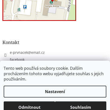
Kontakt
e-prvnacek
@
email.cz
facebook
eprvnacek
Tento web používá soubory cookie. Dalším
procházením tohoto webu vyjadřujete souhlas s jejich
používáním.
Vytvořil Shoptet
Nastavení
Copyright 2026
www.e-prvnacek.cz
. Všechna práva
Odmítnout
Souhlasím
vyhrazena.