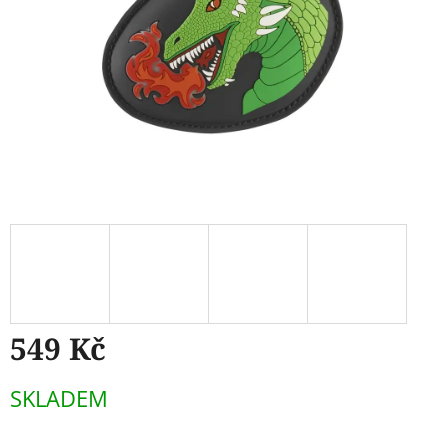
549 Kč
Měrná
SKLADEM
cena: