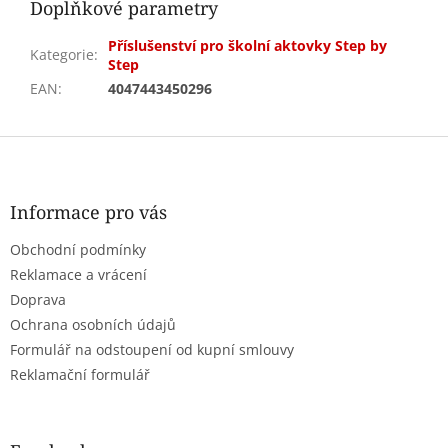
Doplňkové parametry
Příslušenství pro školní aktovky Step by
Kategorie
:
Step
EAN
:
4047443450296
Z
á
p
a
Informace pro vás
t
Obchodní podmínky
í
Reklamace a vrácení
Doprava
Ochrana osobních údajů
Formulář na odstoupení od kupní smlouvy
Reklamační formulář