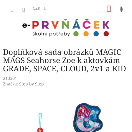
Přejít
NÁKU
na
CZK
obsah
KOŠÍK
Doplňková sada obrázků MAGIC
MAGS Seahorse Zoe k aktovkám
GRADE, SPACE, CLOUD, 2v1 a KID
213301
Značka:
Step by Step