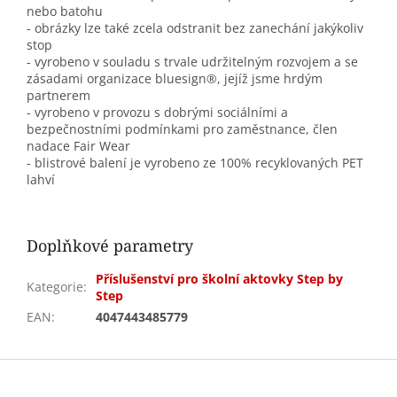
nebo batohu
- obrázky lze také zcela odstranit bez zanechání jakýkoliv
stop
- vyrobeno v souladu s trvale udržitelným rozvojem a se
zásadami organizace bluesign®, jejíž jsme hrdým
partnerem
- vyrobeno v provozu s dobrými sociálními a
bezpečnostními podmínkami pro zaměstnance, člen
nadace Fair Wear
- blistrové balení je vyrobeno ze 100% recyklovaných PET
lahví
Doplňkové parametry
Příslušenství pro školní aktovky Step by
Kategorie
:
Step
EAN
:
4047443485779
Z
á