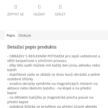
ZEPTAT SE
HLÍDAT
SDÍLET
Popis
Diskuze
Detailní popis produktu
- OBRÁZKY S REFLEXNÍM POTISKEM pro lepší viditelnost a
větší bezpečnost v silničním provozu
- díky této sadě můžete mít každý den jinou aktovku nebo
batoh
- doplňková sada se skládá ze dvou kusů obrázků a jedné
ozdobné šňůrky
- snadno obrázky vyměníte na magnetických místech na
aktovce nebo školním batohu - na klopě a na přední
kapse
- na dětském batůžku je magnetická plocha pouze na
přední kapse
- ozdobná šňůrka se provlíkne na přední straně aktovky