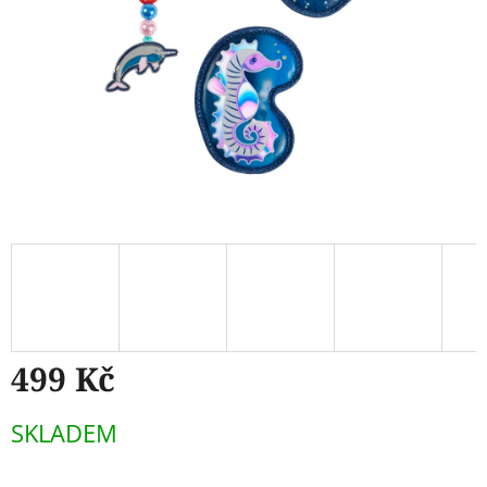
499 Kč
Měrná
SKLADEM
cena: