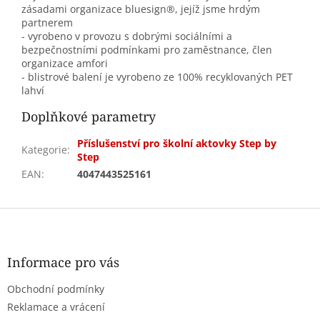
zásadami organizace bluesign®, jejíž jsme hrdým
partnerem
- vyrobeno v provozu s dobrými sociálními a
bezpečnostními podmínkami pro zaměstnance, člen
organizace amfori
- blistrové balení je vyrobeno ze 100% recyklovaných PET
lahví
Doplňkové parametry
Příslušenství pro školní aktovky Step by
Kategorie
:
Step
EAN
:
4047443525161
Z
á
p
a
Informace pro vás
t
Obchodní podmínky
í
Reklamace a vrácení