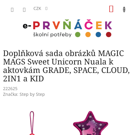
Přejít
NÁKU
na
CZK
obsah
KOŠÍK
Doplňková sada obrázků MAGIC
MAGS Sweet Unicorn Nuala k
aktovkám GRADE, SPACE, CLOUD,
2IN1 a KID
222625
Značka:
Step by Step