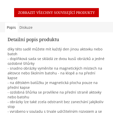
ZOBRAZIT VŠECHNY SOUVISEJÍCÍ PRODUKTY
Popis
Diskuze
Detailní popis produktu
díky této sadě můžete mít každý den jinou aktovku nebo
batoh
- doplňková sada se skládá ze dvou kusů obrázků a jedné
ozdobné šňůrky
- snadno obrázky vyměníte na magnetických místech na
aktovce nebo školním batohu - na klopě a na přední
kapse
- na dětském batůžku je magnetická plocha pouze na
přední kapse
- ozdobná šňůrka se provlíkne na přední straně aktovky
nebo batohu
- obrázky lze také zcela odstranit bez zanechání jakýkoliv
stop
- vyrobeno v souladu s trvale udržitelným rozvojem a se