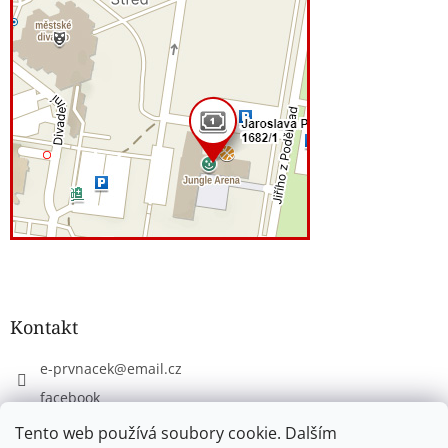
Kontakt
e-prvnacek
@
email.cz
facebook
eprvnacek
Tento web používá soubory cookie. Dalším