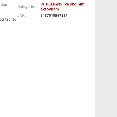
Příslušenství ke školním
kidom
Kategorie
:
aktovkám
EAN
:
8437010547331
ocí těchto