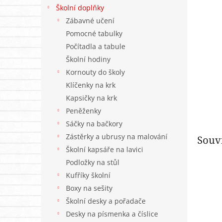
n
Školní doplňky
e
Zábavné učení
l
Pomocné tabulky
Počítadla a tabule
Školní hodiny
Kornouty do školy
Klíčenky na krk
Kapsičky na krk
Peněženky
Sáčky na bačkory
Zástěrky a ubrusy na malování
Souvi
Školní kapsáře na lavici
Podložky na stůl
Kufříky školní
Boxy na sešity
Školní desky a pořadače
Desky na písmenka a číslice