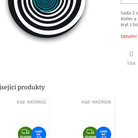
Sada 2 s
Roller a
kryt z b
Detailní
TISK
sející produkty
Kód:
NKD9602
Kód:
NKD9606
Z
Z
2 990
2 990
Kč
Kč
ZDARMA
–6 %
ZDARMA
–6 %