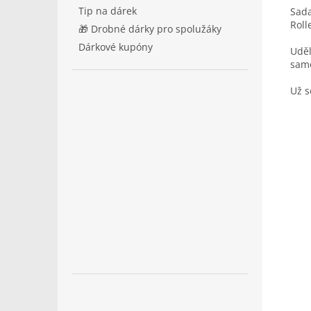
Tip na dárek
Sad
Roll
🎁 Drobné dárky pro spolužáky
Dárkové kupóny
Uděl
samo
Už s