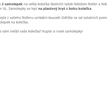
a
2 samolepek
na velká kolečka školních tašek Nikidom Roller a Ni
er XL. Samolepky se lepí
na plastový kryt z boku kolečka
.
ejte z vašeho Rolleru unikátní kousek! Odlište se od ostatních pom
lepek na kolečka.
e vám nelíbí vaše kolečka? Kupte si nové samolepky!