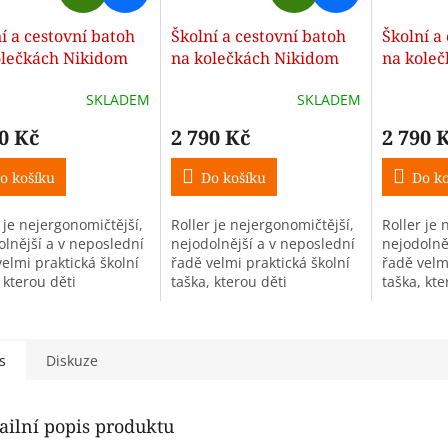
D
D
A
A
í a cestovní batoh
Školní a cestovní batoh
Školní a
R
R
olečkách Nikidom
na kolečkách Nikidom
na kole
M
M
r UP Street style
Roller UP Reef (19 l)
Roller UP
A
A
SKLADEM
SKLADEM
0 Kč
2 790 Kč
2 790 
o košíku
Do košíku
Do ko
 je nejergonomičtější,
Roller je nejergonomičtější,
Roller je 
olnější a v neposlední
nejodolnější a v neposlední
nejodolně
elmi praktická školní
řadě velmi praktická školní
řadě velmi
 kterou děti
taška, kterou děti
taška, kte
duše milují!
jednoduše milují!
jednoduše
s
Diskuze
ailní popis produktu