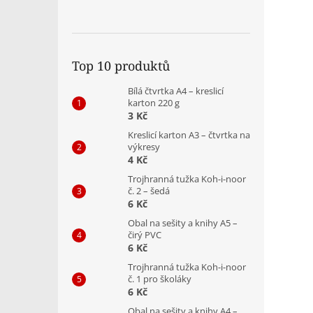
Top 10 produktů
Bílá čtvrtka A4 – kreslicí
karton 220 g
3 Kč
Kreslicí karton A3 – čtvrtka na
výkresy
4 Kč
Trojhranná tužka Koh-i-noor
č. 2 – šedá
6 Kč
Obal na sešity a knihy A5 –
čirý PVC
6 Kč
Trojhranná tužka Koh-i-noor
č. 1 pro školáky
6 Kč
Obal na sešity a knihy A4 –