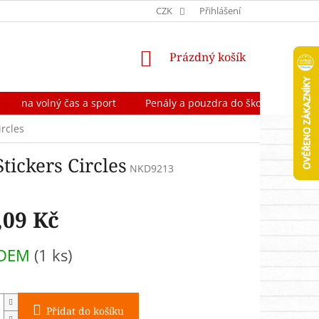
OCHRANA OSOBNÍCH ÚDAJŮ
CZK
FORMULÁŘ NA ODSTOUPENÍ OD 
Přihlášení
NÁKUPNÍ
Prázdný košík
KOŠÍK
na volný čas a sport
Penály a pouzdra do školy
Škol
rcles
ickers Circles
NKD9213
,09 Kč
ADEM
(1 ks)
Přidat do košíku