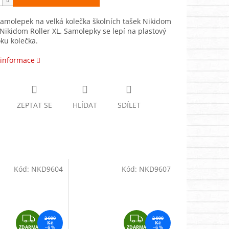
amolepek na velká kolečka školních tašek Nikidom
 Nikidom Roller XL. Samolepky se lepí na plastový
oku kolečka.
 informace
ZEPTAT SE
HLÍDAT
SDÍLET
Kód:
NKD9604
Kód:
NKD9607
Z
Z
2 990
2 990
Kč
Kč
ZDARMA
–6 %
ZDARMA
–6 %