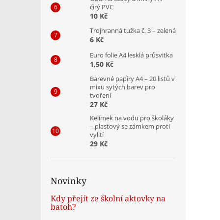
čirý PVC
10 Kč
Trojhranná tužka č. 3 – zelená
6 Kč
Euro folie A4 lesklá průsvitka
1,50 Kč
Barevné papíry A4 – 20 listů v
mixu sytých barev pro
tvoření
27 Kč
Kelímek na vodu pro školáky
– plastový se zámkem proti
vylití
29 Kč
Novinky
Kdy přejít ze školní aktovky na
batoh?