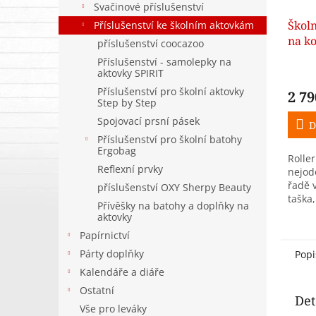
Svačinové příslušenství
Školn
Příslušenství ke školním aktovkám
na k
příslušenství coocazoo
Rolle
Příslušenství - samolepky na
(19 l)
aktovky SPIRIT
Příslušenství pro školní aktovky
2 79
Step by Step
Spojovací prsní pásek
D
Příslušenství pro školní batohy
Ergobag
Roller
Reflexní prvky
nejod
řadě v
příslušenství OXY Sherpy Beauty
taška,
Přívěšky na batohy a doplňky na
jedno
aktovky
Papírnictví
Párty doplňky
Popi
Kalendáře a diáře
Ostatní
Det
Vše pro leváky