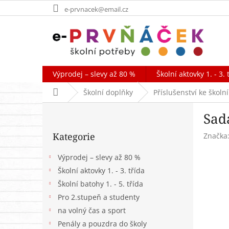
Přejít
e-prvnacek@email.cz
na
obsah
Výprodej – slevy až 80 %
Školní aktovky 1. - 3. 
Domů
Školní doplňky
Příslušenství ke škol
P
Sad
o
Přeskočit
s
Kategorie
Značka
kategorie
t
r
Výprodej – slevy až 80 %
a
Školní aktovky 1. - 3. třída
n
Školní batohy 1. - 5. třída
n
í
Pro 2.stupeň a studenty
p
na volný čas a sport
a
Penály a pouzdra do školy