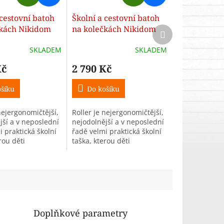
D
D
A
A
 cestovní batoh
Školní a cestovní batoh
R
R
čkách Nikidom
na kolečkách Nikidom
Další
M
M
produkt
 Black (19 l)
Roller UP Supergirl (19
A
A
SKLADEM
SKLADEM
l)
Kč
2 790 Kč
šíku
Do košíku
nejergonomičtější,
Roller je nejergonomičtější,
jší a v neposlední
nejodolnější a v neposlední
 praktická školní
řadě velmi praktická školní
rou děti
taška, kterou děti
 milují!
jednoduše milují!
Doplňkové parametry