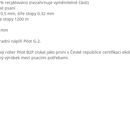
 % recyklováno (nezahrnuje vyměnitelné části)
né psaní
 0,5 mm, šíře stopy 0,32 mm
a stopy 1200 m
2 mm
adní náplň Pilot G-2.
vý roller Pilot B2P získal jako první v České republice certifikaci eko
ný výrobek mezi psacími potřebami.