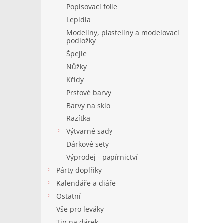
Popisovací folie
Lepidla
Modelíny, plastelíny a modelovací
podložky
Špejle
Nůžky
Křídy
Prstové barvy
Barvy na sklo
Razítka
Výtvarné sady
Dárkové sety
Výprodej - papírnictví
Párty doplňky
Kalendáře a diáře
Ostatní
Vše pro leváky
Tip na dárek