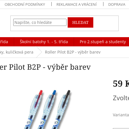
OBCHODNÍ PODMÍNKY
REKLAMACE A VRÁCENÍ
DOPRAVA
HLEDAT
třída
Školní batohy 1. - 5. třída
Pro 2.stupeň a studenty
ky, kuličková pera
Roller Pilot B2P - výběr barev
er Pilot B2P - výběr barev
59 
Měrná
Zvolt
cena:
Varianta