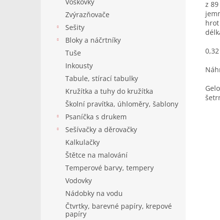
Voskovky
z 89
jem
Zvýrazňovače
hrot
Sešity
délk
Bloky a náčrtníky
0,3
Tuše
Inkousty
Náhr
Tabule, stírací tabulky
Gelo
Kružítka a tuhy do kružítka
šetr
Školní pravítka, úhloměry, šablony
Psaníčka s drukem
Sešívačky a děrovačky
Kalkulačky
Štětce na malování
Temperové barvy, tempery
Vodovky
Nádobky na vodu
Čtvrtky, barevné papíry, krepové
papíry