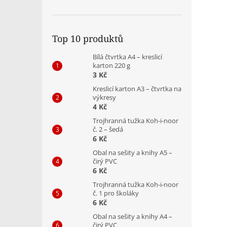
Top 10 produktů
Bílá čtvrtka A4 – kreslicí
karton 220 g
3 Kč
Kreslicí karton A3 – čtvrtka na
výkresy
4 Kč
Trojhranná tužka Koh-i-noor
č. 2 – šedá
6 Kč
Obal na sešity a knihy A5 –
čirý PVC
6 Kč
Trojhranná tužka Koh-i-noor
č. 1 pro školáky
6 Kč
Obal na sešity a knihy A4 –
čirý PVC