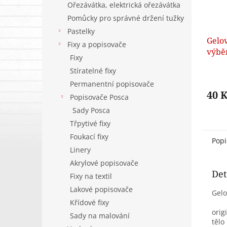
Ořezávátka, elektrická ořezávátka
Pomůcky pro správné držení tužky
Pastelky
Gelov
Fixy a popisovače
výbě
Fixy
Stíratelné fixy
Permanentní popisovače
40 
Popisovače Posca
Sady Posca
Třpytivé fixy
Foukací fixy
Popi
Linery
Akrylové popisovače
Det
Fixy na textil
Lakové popisovače
Gelo
Křídové fixy
orig
Sady na malování
tělo