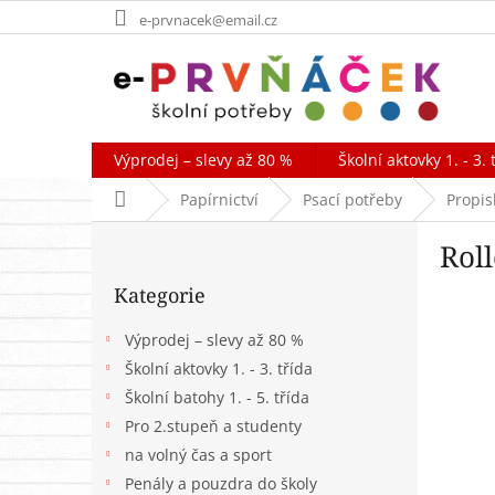
Přejít
e-prvnacek@email.cz
na
obsah
Výprodej – slevy až 80 %
Školní aktovky 1. - 3. 
Domů
Papírnictví
Psací potřeby
Propis
P
Roll
o
Přeskočit
s
Kategorie
kategorie
t
r
Výprodej – slevy až 80 %
a
Školní aktovky 1. - 3. třída
n
Školní batohy 1. - 5. třída
n
í
Pro 2.stupeň a studenty
p
na volný čas a sport
a
Penály a pouzdra do školy