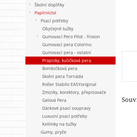
n
Školní doplňky
e
Papírnictví
l
Psací potřeby
Obyčejné tužky
Gumovací Pero Pilot - frixion
Gumovací pera Colorino
Gumovací pera - ostatní
Propisky, kuličková pera
Bombičková pera
školní pera Tornáda
Roller Stabilo EASYoriginal
Zmizíky, korektory, přepisovače
Souvi
Gelová Pera
Dárkové psací soupravy
Luxusní psací potřeby
Kelímky na tužky
Gumy, pryže