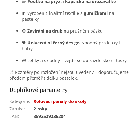
✏️
Poutko na pryž
a
kapsička na ořezávátko
🧵 Vyroben z kvalitní textilie s
gumičkami
na
pastelky
🔘
Zavírání na druk
na pružném pásku
🖤
Univerzální černý design
, vhodný pro kluky i
holky
🎒 Lehký a skladný – vejde se do každé školní tašky
📐 Rozměry po rozložení nejsou uvedeny – doporučujeme
předem přeměřit délku pastelek.
Doplňkové parametry
Kategorie
:
Rolovací penály do školy
Záruka
:
2 roky
EAN
:
8593539336204
Z