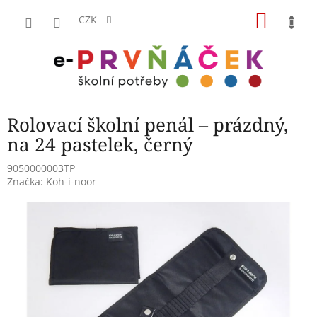
Přejít
NÁKU
na
CZK
obsah
KOŠÍK
Rolovací školní penál – prázdný,
na 24 pastelek, černý
9050000003TP
Značka:
Koh-i-noor