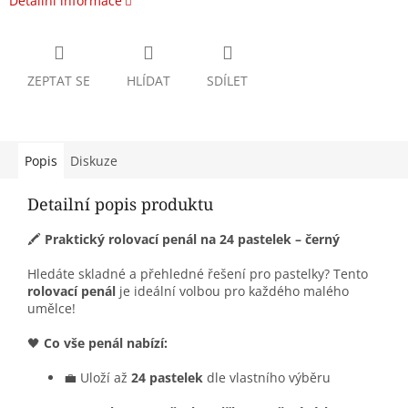
Detailní informace
ZEPTAT SE
HLÍDAT
SDÍLET
Popis
Diskuze
Detailní popis produktu
🖍️
Praktický rolovací penál na 24 pastelek – černý
Hledáte skladné a přehledné řešení pro pastelky? Tento
rolovací penál
je ideální volbou pro každého malého
umělce!
🖤
Co vše penál nabízí:
💼 Uloží až
24 pastelek
dle vlastního výběru