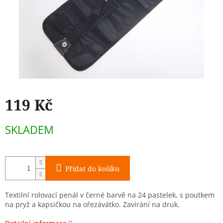
119 Kč
Měrná
SKLADEM
cena:
Přidat do košíku
Textilní rolovací penál v černé barvě na 24 pastelek, s poutkem
na pryž a kapsičkou na ořezávátko. Zavírání na druk.