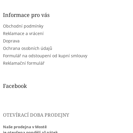
á
p
a
Informace pro vás
t
Obchodní podmínky
í
Reklamace a vrácení
Doprava
Ochrana osobních údajů
Formulář na odstoupení od kupní smlouvy
Reklamační formulář
Facebook
OTEVÍRACÍ DOBA PRODEJNY
Naše prodejna v Mostě
je otevřena pondělí až pátek