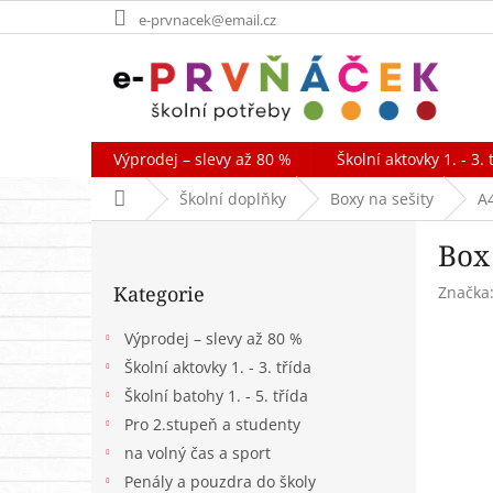
Přejít
e-prvnacek@email.cz
na
obsah
Výprodej – slevy až 80 %
Školní aktovky 1. - 3. 
Domů
Školní doplňky
Boxy na sešity
A
P
Box
o
Přeskočit
s
Kategorie
Značka
kategorie
t
r
Výprodej – slevy až 80 %
a
Školní aktovky 1. - 3. třída
n
Školní batohy 1. - 5. třída
n
í
Pro 2.stupeň a studenty
p
na volný čas a sport
a
Penály a pouzdra do školy