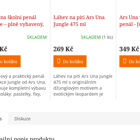
na školní penál
Láhev na pití Ars Una
Ars Una 
e – plně vybavený,
Jungle 475 ml
penál - 
opatrový
SKLADEM
SKLADEM
(1 ks)
 Kč
269 Kč
349 Kč
o košíku
Do košíku
Do ko
lový a praktický penál
Láhev na pití Ars Una Jungle
ekce Jungle od Ars Una.
475 ml s originálním
uje kompletní výbavu
džunglovým motivem a
oláky: pastelky, fixy,
exotickým leopardem je
 pravítka a další
ideální do školy, na výlety i
nosti. Ideální pro děti
sport. Praktické otevírání
.
jedním stiskem,...
s
Diskuze
ailní popis produktu