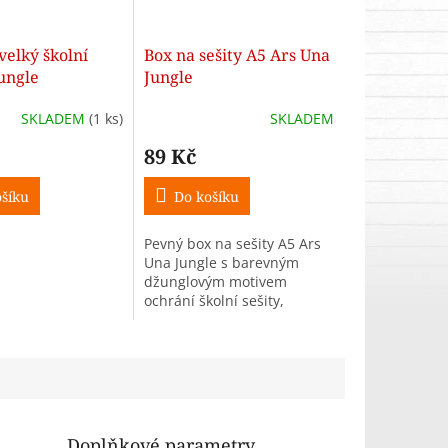
velký školní
Box na sešity A5 Ars Una
Jungle
Jungle
SKLADEM
(1 ks)
SKLADEM
89 Kč
šíku
Do košíku
Pevný box na sešity A5 Ars
Una Jungle s barevným
džunglovým motivem
ochrání školní sešity,
dokumenty i pracovní listy
před poškozením.
Doplňkové parametry