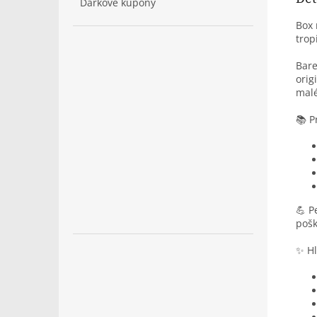
Dárkové kupóny
Box 
trop
Bare
orig
mal
📚 P
💪 P
pošk
✨ Hl