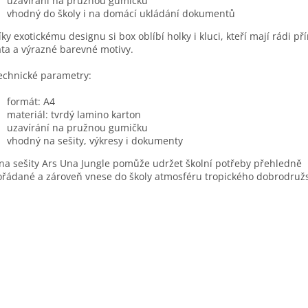
uzavírání na pružnou gumičku
vhodný do školy i na domácí ukládání dokumentů
íky exotickému designu si box oblíbí holky i kluci, kteří mají rádi př
ata a výrazné barevné motivy.
echnické parametry:
formát: A4
materiál: tvrdý lamino karton
uzavírání na pružnou gumičku
vhodný na sešity, výkresy i dokumenty
na sešity Ars Una Jungle pomůže udržet školní potřeby přehledně
řádané a zároveň vnese do školy atmosféru tropického dobrodružs