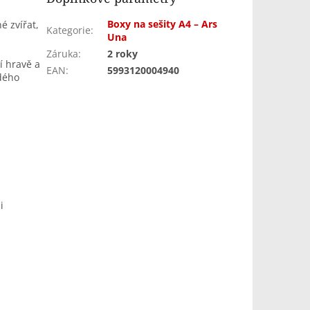
Boxy na sešity A4 – Ars
é zvířat,
Kategorie
:
Una
Záruka
:
2 roky
í hravě a
EAN
:
5993120004940
ždého
i