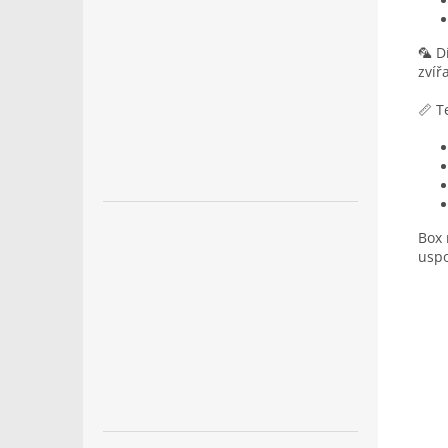
🦜 D
zvíř
📏 T
Box 
uspo