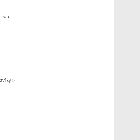
írodu,
tví 🌿✨