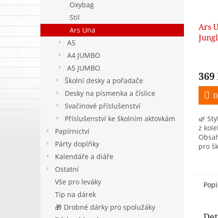
Oxybag
Stil
Ars U
Ars Una
Jungl
A5
jedn
A4 JUMBO
A5 JUMBO
369
Školní desky a pořadače
Desky na písmenka a číslice
D
Svačinové příslušenství
Příslušenství ke školním aktovkám
🌿 Sty
z kol
Papírnictví
Obsah
Párty doplňky
pro šk
tužky,
Kalendáře a diáře
nezbyt
Ostatní
na 1...
Vše pro leváky
Popi
Tip na dárek
🎁 Drobné dárky pro spolužáky
Det