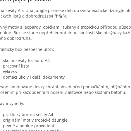
na sešity Ars Una Jungle přenese děti do světa exotické džungle pln
ických listů a dobrodružství 🌴🦜🐆
vný motiv s leopardy, opičkami, tukany a tropickou přírodou působ
inálně. Box se stane nepřehlédnutelnou součástí školní výbavy ka
ého dobrodruha.
raktický box bezpečně uloží:
školní sešity formátu A4
pracovní listy
výkresy
domácí úkoly i další dokumenty
evné laminované desky chrání obsah před pomačkáním, ohýbáním 
ozením při každodenním nošení v aktovce nebo školním batohu.
avní výhody:
praktický box na sešity A4
originální motiv tropické džungle
pevné a odolné provedení