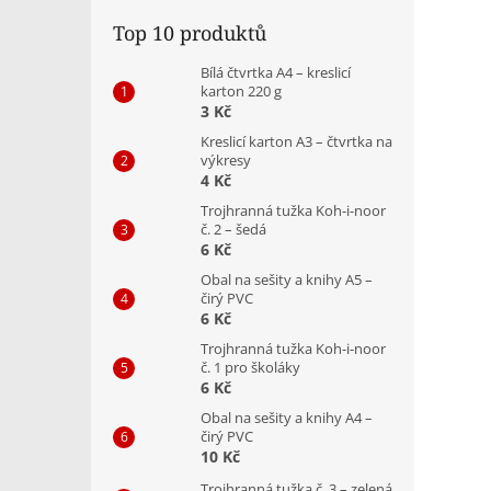
Top 10 produktů
Bílá čtvrtka A4 – kreslicí
karton 220 g
3 Kč
Kreslicí karton A3 – čtvrtka na
výkresy
4 Kč
Trojhranná tužka Koh-i-noor
č. 2 – šedá
6 Kč
Obal na sešity a knihy A5 –
čirý PVC
6 Kč
Trojhranná tužka Koh-i-noor
č. 1 pro školáky
6 Kč
Obal na sešity a knihy A4 –
čirý PVC
10 Kč
Trojhranná tužka č. 3 – zelená