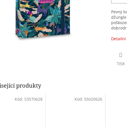
Pevný bo
džungle 
poškozen
dobrodru
Detailní
TISK
sející produkty
Kód:
53570628
Kód:
55020626