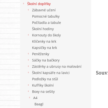
n
Školní doplňky
e
Zábavné učení
l
Pomocné tabulky
Počítadla a tabule
Školní hodiny
Kornouty do školy
Klíčenky na krk
Kapsičky na krk
Peněženky
Sáčky na bačkory
Zástěrky a ubrusy na malování
Souvi
Školní kapsáře na lavici
Podložky na stůl
Kufříky školní
Boxy na sešity
A4
Baagl