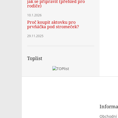
jak se připravit (přehled pro
rodiče)
10.1.2026
Proč koupit aktovku pro
prvňáčka pod stromeček?
29.11.2025
Toplist
Z
á
p
a
t
Informa
í
Obchodní