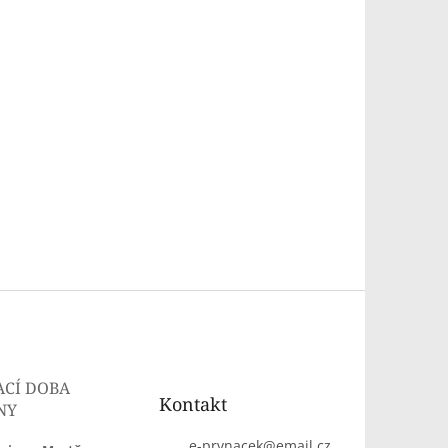
ACÍ DOBA
Kontakt
NY
e-prvnacek
@
email.cz