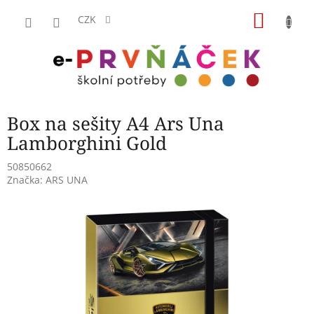
Přejít
NÁKU
na
CZK
obsah
KOŠÍK
Box na sešity A4 Ars Una
Lamborghini Gold
50850662
Značka:
ARS UNA