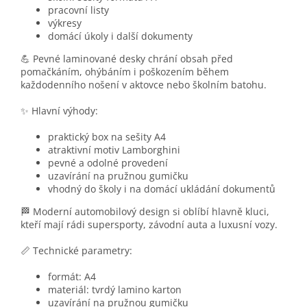
pracovní listy
výkresy
domácí úkoly i další dokumenty
💪 Pevné laminované desky chrání obsah před
pomačkáním, ohýbáním i poškozením během
každodenního nošení v aktovce nebo školním batohu.
✨ Hlavní výhody:
praktický box na sešity A4
atraktivní motiv Lamborghini
pevné a odolné provedení
uzavírání na pružnou gumičku
vhodný do školy i na domácí ukládání dokumentů
🏁 Moderní automobilový design si oblíbí hlavně kluci,
kteří mají rádi supersporty, závodní auta a luxusní vozy.
📏 Technické parametry:
formát: A4
materiál: tvrdý lamino karton
uzavírání na pružnou gumičku