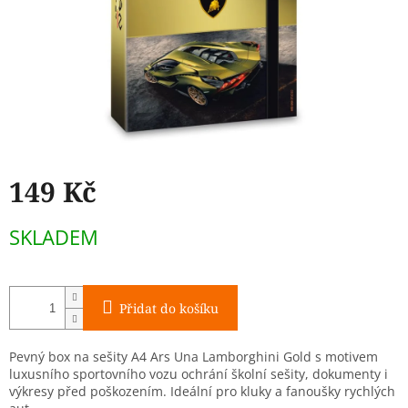
149 Kč
Měrná
SKLADEM
cena:
Přidat do košíku
Pevný box na sešity A4 Ars Una Lamborghini Gold s motivem
luxusního sportovního vozu ochrání školní sešity, dokumenty i
výkresy před poškozením. Ideální pro kluky a fanoušky rychlých