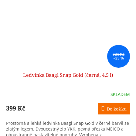
524 Kč
–23 %
Ledvinka Baagl Snap Gold (černá, 4,5 l)
SKLADEM
399 Kč
Do košíku
Prostorná a lehká ledvinka Baagl Snap Gold v černé barvě se
zlatým logem. Dvoucestný zip YKK, pevná přezka MEICO a
oboustranně nastavitelné popruhy. Vyrobena z