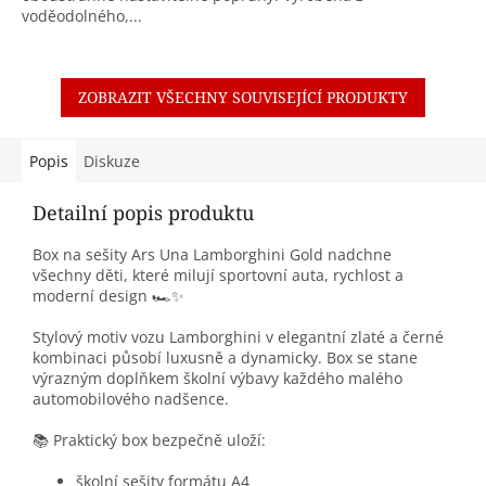
voděodolného,...
ZOBRAZIT VŠECHNY SOUVISEJÍCÍ PRODUKTY
Popis
Diskuze
Detailní popis produktu
Box na sešity Ars Una Lamborghini Gold nadchne
všechny děti, které milují sportovní auta, rychlost a
moderní design 🏎️✨
Stylový motiv vozu Lamborghini v elegantní zlaté a černé
kombinaci působí luxusně a dynamicky. Box se stane
výrazným doplňkem školní výbavy každého malého
automobilového nadšence.
📚 Praktický box bezpečně uloží:
školní sešity formátu A4