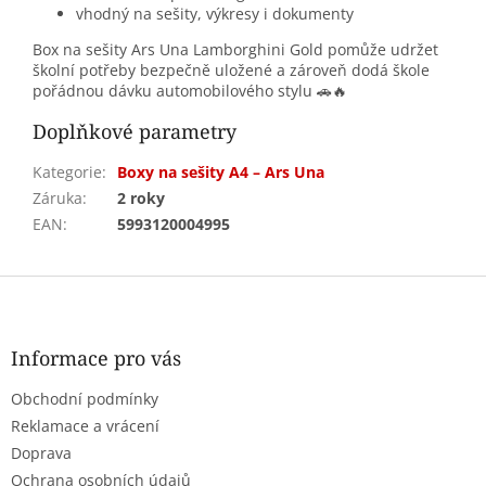
vhodný na sešity, výkresy i dokumenty
Box na sešity Ars Una Lamborghini Gold pomůže udržet
školní potřeby bezpečně uložené a zároveň dodá škole
pořádnou dávku automobilového stylu 🚗🔥
Doplňkové parametry
Kategorie
:
Boxy na sešity A4 – Ars Una
Záruka
:
2 roky
EAN
:
5993120004995
Z
á
p
a
Informace pro vás
t
Obchodní podmínky
í
Reklamace a vrácení
Doprava
Ochrana osobních údajů