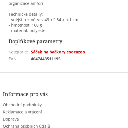
organizace amfori
Technické detaily:
- vnější rozměry: v.43 x š.34 x h.1 cm
- hmotnost: 160 g
- materiál: polyester
Doplňkové parametry
Kategorie
:
Sáček na bačkory coocazoo
EAN
:
4047443511195
Z
á
p
a
Informace pro vás
t
Obchodní podmínky
í
Reklamace a vrácení
Doprava
Ochrana osobních údajů