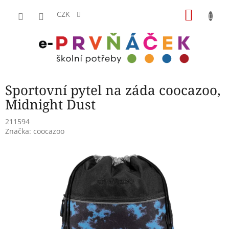
Přejít
NÁKU
na
CZK
obsah
KOŠÍK
Sportovní pytel na záda coocazoo,
Midnight Dust
211594
Značka:
coocazoo