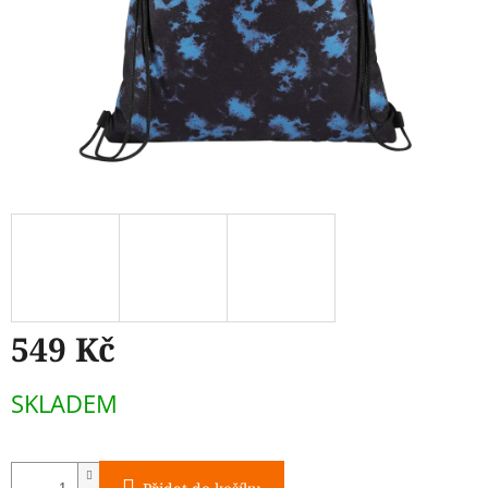
549 Kč
Měrná
SKLADEM
cena: