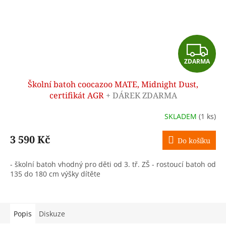
Z
ZDARMA
D
Školní batoh coocazoo MATE, Midnight Dust,
A
certifikát AGR
+ DÁREK ZDARMA
R
SKLADEM
(1 ks)
M
3 590 Kč
Do košíku
A
- školní batoh vhodný pro děti od 3. tř. ZŠ - rostoucí batoh od
135 do 180 cm výšky dítěte
Popis
Diskuze