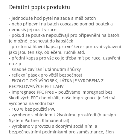
Detailní popis produktu
- jednoduše hoď pytel na záda a máš batoh
- nebo připevni na batoh coocazoo pomocí poutek a
nemusíš jej nosit v ruce
- pokud se poutka nepoužívají pro připevnění na batoh,
je možné je schovat do kapsiček
- prostorná hlavní kapsa pro veškeré sportovní vybavení
jako jsou tenisky, oblečení, ručník atd.
- přední kapsa pro vše co je třeba mít po ruce, uzavření
na zip
- snadné zavírání utáhnutím šňůrky
- reflexní pásek pro větší bezpečnost
- EKOLOGICKÝ VÝROBEK, LÁTKA JE VYROBENA Z
RECYKLOVANÝCH PET LAHVÍ
- impregnace PFC Free – používáme impregnaci bez
škodlivých PFC chemikálií, naše impregnace je šetrná
vyrobená na vodní bázi
- 100 % bez použití PVC
- vyrobeno s ohledem k životnímu prostředí (bluesign
Systém Partner, Klimaneutral)
- vyrobeno v provozu s dobrými sociálními a
bezpečnostními podmínkami pro zaměstnance, člen