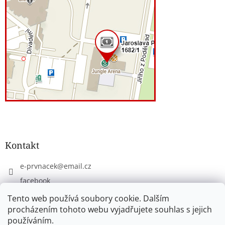
Kontakt
e-prvnacek
@
email.cz
facebook
eprvnacek
Tento web používá soubory cookie. Dalším
procházením tohoto webu vyjadřujete souhlas s jejich
používáním.