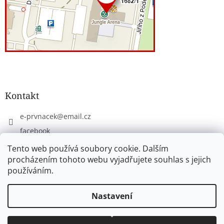
Kontakt
e-prvnacek
@
email.cz
facebook
eprvnacek
Tento web používá soubory cookie. Dalším
procházením tohoto webu vyjadřujete souhlas s jejich
používáním.
Vytvořil Shoptet
Nastavení
Copyright 2026
www.e-prvnacek.cz
. Všechna práva