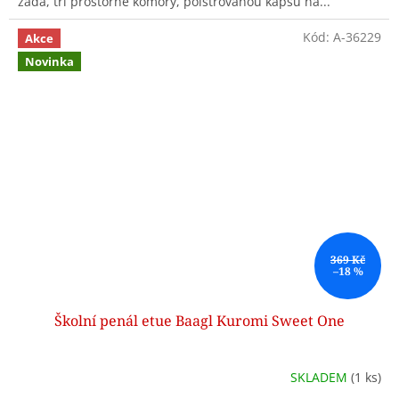
záda, tři prostorné komory, polstrovanou kapsu na...
Kód:
A-36229
Akce
Novinka
369 Kč
–18 %
Školní penál etue Baagl Kuromi Sweet One
SKLADEM
(1 ks)