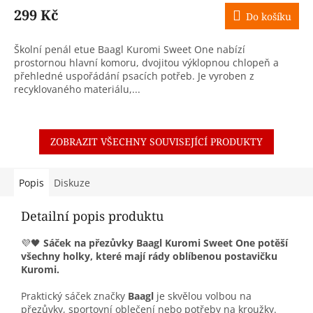
299 Kč
Do košíku
Školní penál etue Baagl Kuromi Sweet One nabízí
prostornou hlavní komoru, dvojitou výklopnou chlopeň a
přehledné uspořádání psacích potřeb. Je vyroben z
recyklovaného materiálu,...
ZOBRAZIT VŠECHNY SOUVISEJÍCÍ PRODUKTY
Popis
Diskuze
Detailní popis produktu
💜🖤
Sáček na přezůvky Baagl Kuromi Sweet One potěší
všechny holky, které mají rády oblíbenou postavičku
Kuromi.
Praktický sáček značky
Baagl
je skvělou volbou na
přezůvky, sportovní oblečení nebo potřeby na kroužky.