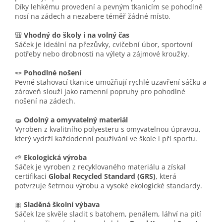
Díky lehkému provedení a pevným tkanicím se pohodlně
nosí na zádech a nezabere téměř žádné místo.
🎒
Vhodný do školy i na volný čas
Sáček je ideální na přezůvky, cvičební úbor, sportovní
potřeby nebo drobnosti na výlety a zájmové kroužky.
🪢
Pohodlné nošení
Pevné stahovací tkanice umožňují rychlé uzavření sáčku a
zároveň slouží jako ramenní popruhy pro pohodlné
nošení na zádech.
🧽
Odolný a omyvatelný materiál
Vyroben z kvalitního polyesteru s omyvatelnou úpravou,
který vydrží každodenní používání ve škole i při sportu.
🌱
Ekologická výroba
Sáček je vyroben z recyklovaného materiálu a získal
certifikaci
Global Recycled Standard (GRS)
, která
potvrzuje šetrnou výrobu a vysoké ekologické standardy.
🎀
Sladěná školní výbava
Sáček lze skvěle sladit s batohem, penálem, láhví na pití