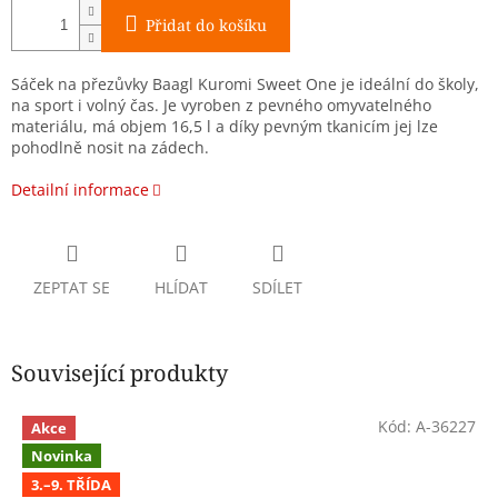
Přidat do košíku
Sáček na přezůvky Baagl Kuromi Sweet One je ideální do školy,
na sport i volný čas. Je vyroben z pevného omyvatelného
materiálu, má objem 16,5 l a díky pevným tkanicím jej lze
pohodlně nosit na zádech.
Detailní informace
ZEPTAT SE
HLÍDAT
SDÍLET
Související produkty
Kód:
A-36227
Akce
Novinka
3.–9. TŘÍDA