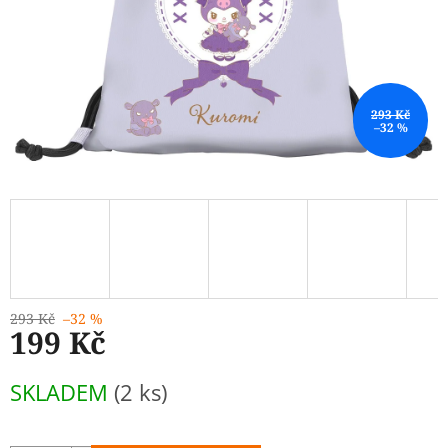
293 Kč
–32 %
293 Kč
–32 %
199 Kč
Měrná
SKLADEM
(2 ks)
cena: