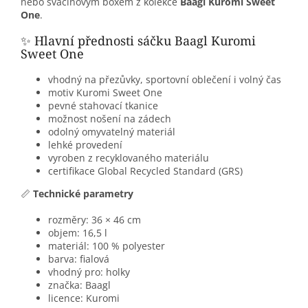
nebo svačinovým boxem z kolekce
Baagl Kuromi Sweet
One
.
✨ Hlavní přednosti sáčku Baagl Kuromi
Sweet One
vhodný na přezůvky, sportovní oblečení i volný čas
motiv Kuromi Sweet One
pevné stahovací tkanice
možnost nošení na zádech
odolný omyvatelný materiál
lehké provedení
vyroben z recyklovaného materiálu
certifikace Global Recycled Standard (GRS)
📏
Technické parametry
rozměry: 36 × 46 cm
objem: 16,5 l
materiál: 100 % polyester
barva: fialová
vhodný pro: holky
značka: Baagl
licence: Kuromi