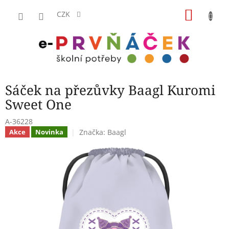
Přejít
NÁKU
na
CZK
obsah
KOŠÍK
Sáček na přezůvky Baagl Kuromi
Sweet One
A-36228
Značka:
Baagl
Akce
Novinka