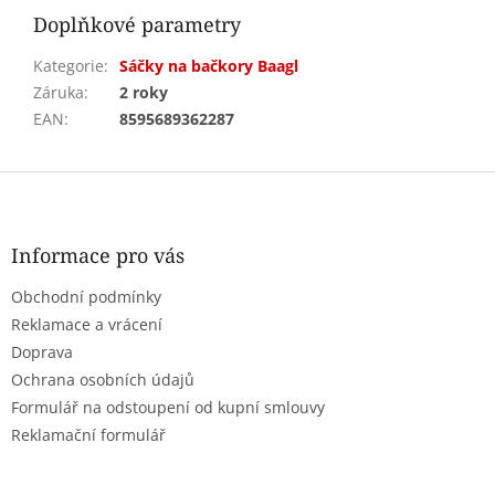
Doplňkové parametry
Kategorie
:
Sáčky na bačkory Baagl
Záruka
:
2 roky
EAN
:
8595689362287
Z
á
p
a
Informace pro vás
t
Obchodní podmínky
í
Reklamace a vrácení
Doprava
Ochrana osobních údajů
Formulář na odstoupení od kupní smlouvy
Reklamační formulář