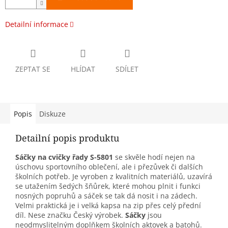
Detailní informace
ZEPTAT SE
HLÍDAT
SDÍLET
Popis
Diskuze
Detailní popis produktu
Sáčky na cvičky řady S-5801
se skvěle hodí nejen na
úschovu sportovního oblečení, ale i přezůvek či dalších
školních potřeb. Je vyroben z kvalitních materiálů, uzavírá
se utažením šedých šňůrek, které mohou plnit i funkci
nosných popruhů a sáček se tak dá nosit i na zádech.
Velmi praktická je i velká kapsa na zip přes celý přední
díl. Nese značku Český výrobek.
Sáčky
jsou
neodmyslitelným doplňkem školních aktovek a batohů.