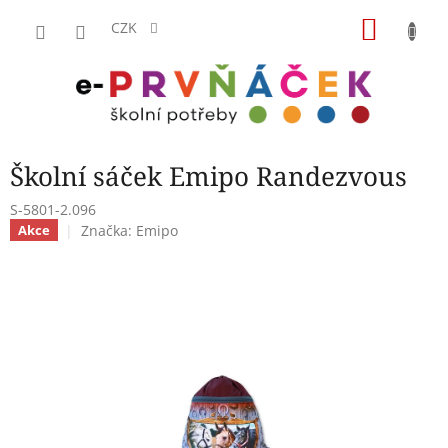
Přejít
NÁKU
na
CZK
obsah
KOŠÍK
Školní sáček Emipo Randezvous
S-5801-2.096
Značka:
Emipo
Akce