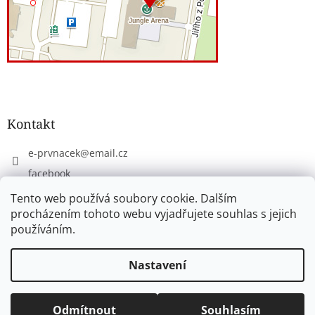
Kontakt
e-prvnacek
@
email.cz
facebook
eprvnacek
Tento web používá soubory cookie. Dalším
procházením tohoto webu vyjadřujete souhlas s jejich
používáním.
Vytvořil Shoptet
Nastavení
Copyright 2026
www.e-prvnacek.cz
. Všechna práva
Odmítnout
Souhlasím
vyhrazena.