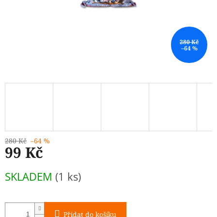
280 Kč
–64 %
280 Kč
–64 %
99 Kč
Měrná
SKLADEM
(1 ks)
cena:
Přidat do košíku