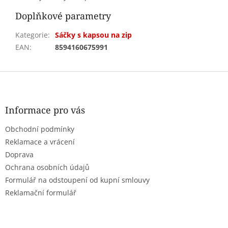
Doplňkové parametry
Kategorie
:
Sáčky s kapsou na zip
EAN
:
8594160675991
Z
á
p
a
Informace pro vás
t
Obchodní podmínky
í
Reklamace a vrácení
Doprava
Ochrana osobních údajů
Formulář na odstoupení od kupní smlouvy
Reklamační formulář