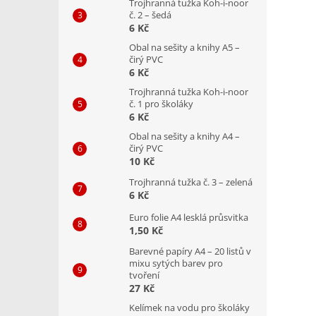
Trojhranná tužka Koh-i-noor
č. 2 – šedá
6 Kč
Obal na sešity a knihy A5 –
čirý PVC
6 Kč
Trojhranná tužka Koh-i-noor
č. 1 pro školáky
6 Kč
Obal na sešity a knihy A4 –
čirý PVC
10 Kč
Trojhranná tužka č. 3 – zelená
6 Kč
Euro folie A4 lesklá průsvitka
1,50 Kč
Barevné papíry A4 – 20 listů v
mixu sytých barev pro
tvoření
27 Kč
Kelímek na vodu pro školáky