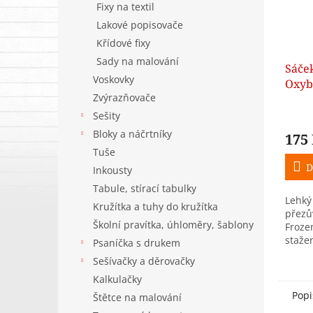
Fixy na textil
Lakové popisovače
Křídové fixy
Sady na malování
Sáče
Voskovky
Oxyb
Zvýrazňovače
Sešity
Bloky a náčrtníky
175
Tuše
D
Inkousty
Tabule, stírací tabulky
Lehký
Kružítka a tuhy do kružítka
přezů
Školní pravítka, úhloměry, šablony
Frozen
staže
Psaníčka s drukem
nošen
Sešívačky a děrovačky
připe
Kalkulačky
batoh
Popi
Štětce na malování