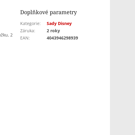
Doplňkové parametry
Kategorie
:
Sady Disney
Záruka
:
2 roky
užku, 2
EAN
:
4043946298939