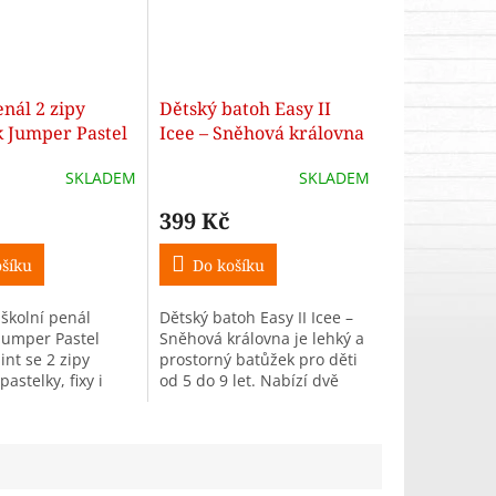
enál 2 zipy
Dětský batoh Easy II
 Jumper Pastel
Icee – Sněhová královna
Mint vybavený
SKLADEM
SKLADEM
399 Kč
šíku
Do košíku
školní penál
Dětský batoh Easy II Icee –
Jumper Pastel
Sněhová královna je lehký a
nt se 2 zipy
prostorný batůžek pro děti
astelky, fixy i
od 5 do 9 let. Nabízí dvě
ní potřeby. Ideální
velké kapsy, menší
přihrádku na svačinu a
postranní kapsičky na...