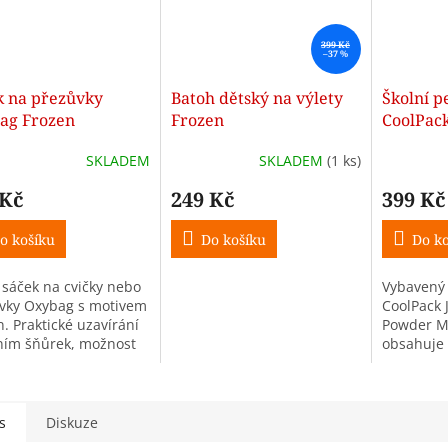
399 Kč
–37 %
k na přezůvky
Batoh dětský na výlety
Školní p
ag Frozen
Frozen
CoolPack
Powder 
SKLADEM
SKLADEM
(1 ks)
 Kč
249 Kč
399 Kč
o košíku
Do košíku
Do ko
 sáček na cvičky nebo
Vybavený 
vky Oxybag s motivem
CoolPack 
. Praktické uzavírání
Powder Mi
ním šňůrek, možnost
obsahuje p
í na zádech nebo
další škol
vnění ke školnímu
do školy.
u. Vyroben ze 100%...
s
Diskuze