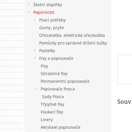
n
Školní doplňky
e
Papírnictví
l
Psací potřeby
Gumy, pryže
Ořezávátka, elektrická ořezávátka
Pomůcky pro správné držení tužky
Pastelky
Fixy a popisovače
Fixy
Stíratelné fixy
Permanentní popisovače
Popisovače Posca
Sady Posca
Souvi
Třpytivé fixy
Foukací fixy
Linery
Akrylové popisovače