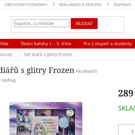
OBCHODNÍ PODMÍNKY
REKLAMACE A VRÁCENÍ
DOPRAVA
HLEDAT
třída
Školní batohy 1. - 5. třída
Pro 2.stupeň a studenty
Disney
Set diářů s glitry Frozen
diářů s glitry Frozen
FRUW4470
:
oxybag
289
Měrná
SKL
cena: