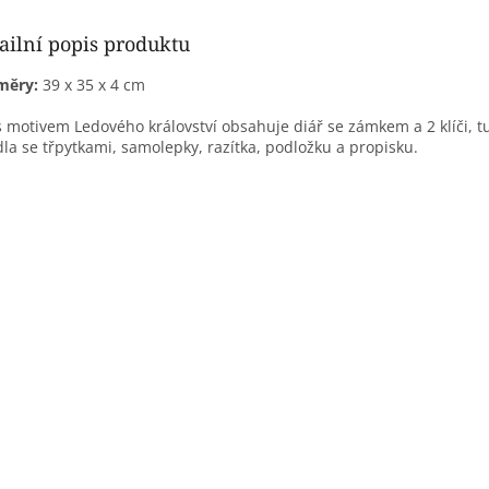
ailní popis produktu
měry:
39 x 35 x 4 cm
s motivem Ledového království obsahuje diář se zámkem a 2 klíči, t
dla se třpytkami, samolepky, razítka, podložku a propisku.