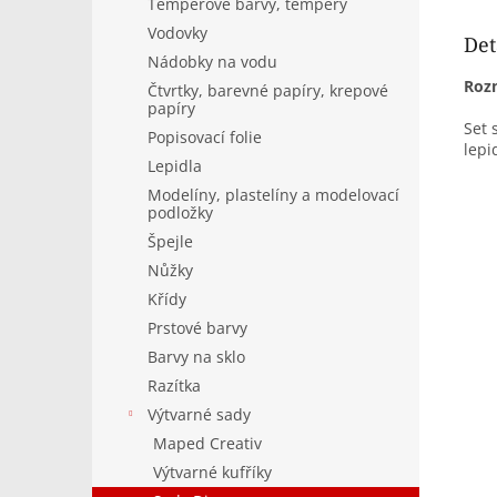
Temperové barvy, tempery
Vodovky
Det
Nádobky na vodu
Roz
Čtvrtky, barevné papíry, krepové
papíry
Set 
Popisovací folie
lepi
Lepidla
Modelíny, plastelíny a modelovací
podložky
Špejle
Nůžky
Křídy
Prstové barvy
Barvy na sklo
Razítka
Výtvarné sady
Maped Creativ
Výtvarné kufříky