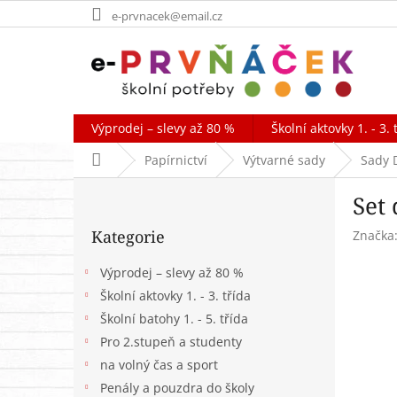
Přejít
e-prvnacek@email.cz
na
obsah
Výprodej – slevy až 80 %
Školní aktovky 1. - 3. 
Domů
Papírnictví
Výtvarné sady
Sady 
P
Set 
o
Přeskočit
s
Kategorie
Značka
kategorie
t
r
Výprodej – slevy až 80 %
a
Školní aktovky 1. - 3. třída
n
Školní batohy 1. - 5. třída
n
í
Pro 2.stupeň a studenty
p
na volný čas a sport
a
Penály a pouzdra do školy