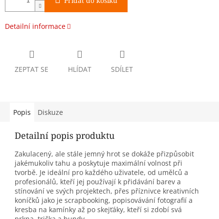
Přidat do košíku
Detailní informace
ZEPTAT SE
HLÍDAT
SDÍLET
Popis
Diskuze
Detailní popis produktu
Zakulacený, ale stále jemný hrot se dokáže přizpůsobit
jakémukoliv tahu a poskytuje maximální volnost při
tvorbě. Je ideální pro každého uživatele, od umělců a
profesionálů, kteří jej používají k přidávání barev a
stínování ve svých projektech, přes příznivce kreativních
koníčků jako je scrapbooking, popisovávání fotografií a
kresba na kamínky až po skejťáky, kteří si zdobí svá
prkna, trička a bundy.