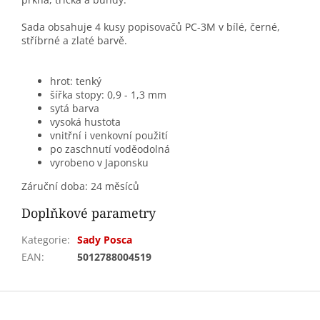
Sada obsahuje 4 kusy popisovačů PC-3M v bílé, černé,
stříbrné a zlaté barvě.
hrot: tenký
šířka stopy: 0,9 - 1,3 mm
sytá barva
vysoká hustota
vnitřní i venkovní použití
po zaschnutí voděodolná
vyrobeno v Japonsku
Záruční doba: 24 měsíců
Doplňkové parametry
Kategorie
:
Sady Posca
EAN
:
5012788004519
Z
á