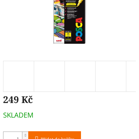
249 Kč
Měrná
SKLADEM
cena: