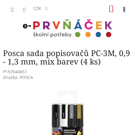
Přejít
NÁKU
na
CZK
obsah
KOŠÍK
Posca sada popisovačů PC-3M, 0,9
- 1,3 mm, mix barev (4 ks)
P153544851
Značka:
POSCA