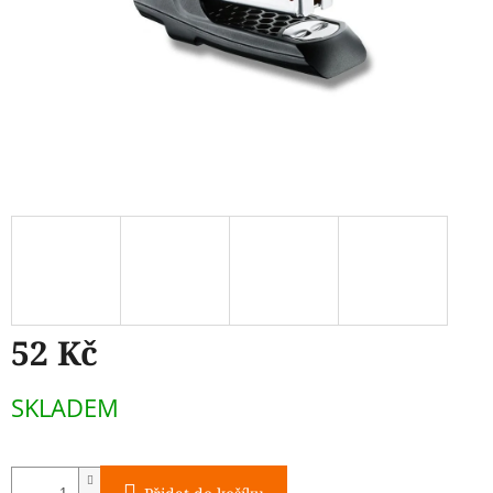
52 Kč
Měrná
SKLADEM
cena: