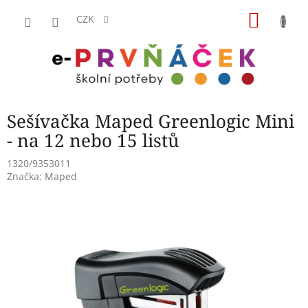
Přejít
NÁKU
na
CZK
obsah
KOŠÍK
Sešívačka Maped Greenlogic Mini
- na 12 nebo 15 listů
1320/9353011
Značka:
Maped