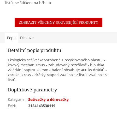
listů, se štítkem na hřbetu.
ZOBRAZIT VŠECHNY SOUVISEJÍCÍ PRODUKTY
Popis
Diskuze
Detailní popis produktu
Ekologická sešívačka vyrobená z recyklovaného plastu. -
kovový mechanismus - zabudovaný rozešívač - hloubka
vkládání papíru 28 mm - balení obsahuje 400 ks drátků -
záruka 3 roky - drátky Maped 24-6 na 12 listů, 26-6 na 15
listů
Doplňkové parametry
Kategorie
:
Sešívačky a děrovačky
EAN
:
3154143530119