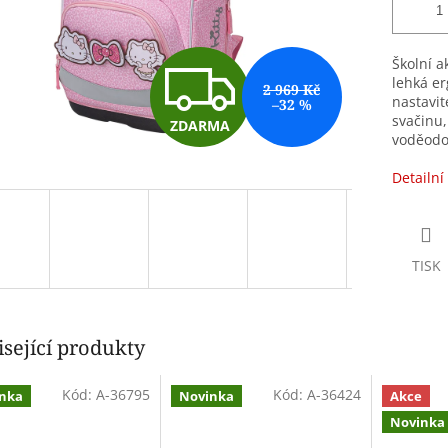
Z
Školní a
lehká er
2 969 Kč
nastavit
–32 %
svačinu,
ZDARMA
D
voděodo
Detailní
A
TISK
R
M
sející produkty
Kód:
A-36795
Kód:
A-36424
nka
Novinka
Akce
A
Novinka