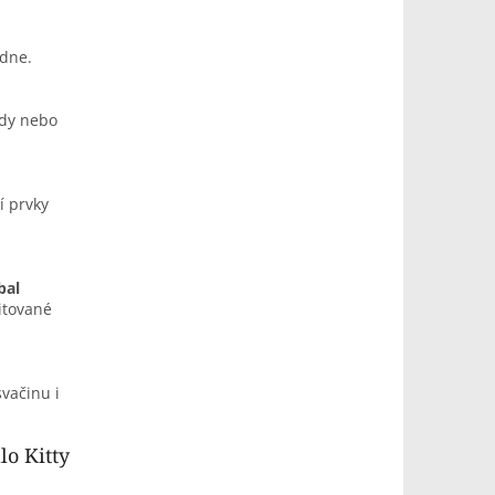
 dne.
ady nebo
í prvky
bal
itované
svačinu i
lo Kitty