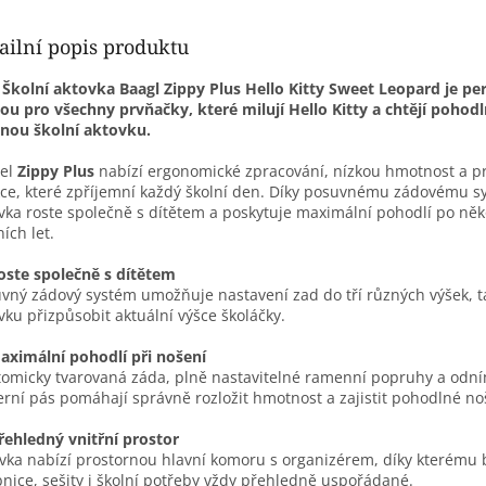
ailní popis produktu

Školní aktovka Baagl Zippy Plus Hello Kitty Sweet Leopard je pe
ou pro všechny prvňačky, které milují Hello Kitty a chtějí pohodl
nou školní aktovku.
el
Zippy Plus
nabízí ergonomické zpracování, nízkou hmotnost a 
ce, které zpříjemní každý školní den. Díky posuvnému zádovému 
vka roste společně s dítětem a poskytuje maximální pohodlí po něk
ních let.
oste společně s dítětem
vný zádový systém umožňuje nastavení zad do tří různých výšek, t
vku přizpůsobit aktuální výšce školáčky.
aximální pohodlí při nošení
omicky tvarovaná záda, plně nastavitelné ramenní popruhy a odn
rní pás pomáhají správně rozložit hmotnost a zajistit pohodlné no
řehledný vnitřní prostor
vka nabízí prostornou hlavní komoru s organizérem, díky kterému
nice, sešity i školní potřeby vždy přehledně uspořádané.