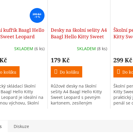
299 Kč
–9 %
í kufřík Baagl Hello
Desky na školní sešity A4
Školní p
y Sweet Leopard
Baagl Hello Kitty Sweet
Kitty Sw
ací s kováním
Leopard
SKLADEM
(6 ks)
SKLADEM
(8 ks)
 Kč
179 Kč
299 Kč
o košíku
Do košíku
Do ko
cký skládací školní
Růžové desky na školní
Školní pe
 Baagl Hello Kitty
sešity A4 Baagl Hello Kitty
Kitty Swe
 Leopard je ideální na
Sweet Leopard s pevným
praktický
rnou výchovu, školní
kartonem, zesíleným
penál se
by, hračky i drobné
hřbetem a gumičkou chrání
kvalitním
dy. Oblíbený motiv
učebnice, sešity i pracovní
kapsičkou
Kitty v růžovém...
listy před poškozením.
Nabízí př
uspořádán
s
Diskuze