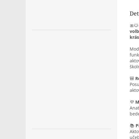
Det
🎀
volb
krás
Mod
funk
akto
škol
🎒
R
Posu
akto
💜
M
Anat
bede
📚
P
Akto
učeb