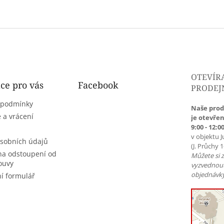
OTEVÍR
ce pro vás
Facebook
PRODEJ
 podmínky
Naše prod
 a vrácení
je otevřen
9:00 - 12:00
v objektu J
sobních údajů
(J. Průchy 
na odstoupení od
Můžete si 
ouvy
vyzvednou
objednávky
í formulář