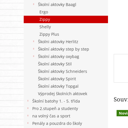
n
Školní aktovky Baagl
e
Ergo
l
Zippy
Shelly
Zippy Plus
Školni aktovky Herlitz
Školní aktovky step by step
Školní aktovky oxybag
Školní aktovky Stil
Školní aktovky Schneiders
Školní aktovky Spirit
Školní aktovky Topgal
Výprodej školních aktovek
Souvi
Školní batohy 1. - 5. třída
Pro 2.stupeň a studenty
Novi
na volný čas a sport
Penály a pouzdra do školy