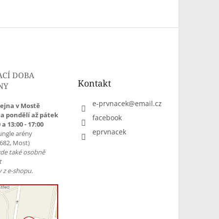
ACÍ DOBA
Kontakt
NY
e-prvnacek
@
email.cz
ejna v Mostě
a pondělí až pátek
facebook
 a 13:00 - 17:00
eprvnacek
ungle arény
1682, Most)
zde také osobně
t
 z e-shopu.