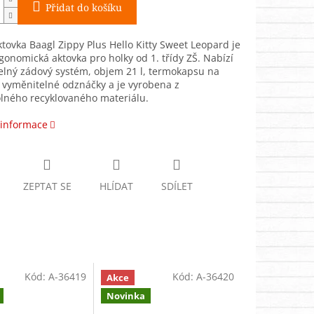
Přidat do košíku
ktovka Baagl Zippy Plus Hello Kitty Sweet Leopard je
gonomická aktovka pro holky od 1. třídy ZŠ. Nabízí
elný zádový systém, objem 21 l, termokapsu na
 vyměnitelné odznáčky a je vyrobena z
lného recyklovaného materiálu.
 informace
ZEPTAT SE
HLÍDAT
SDÍLET
Kód:
A-36419
Kód:
A-36420
Akce
Novinka