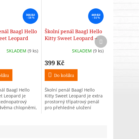
366 Kč
469 Kč
–18 %
–14 %
enál Baagl Hello
Školní penál Baagl Hello
eet Leopard
Kitty Sweet Leopard –
Další
produkt
třípatrový
SKLADEM
(9 ks)
SKLADEM
(9 ks)
399 Kč
šíku
Do košíku
nál Baagl Hello
Školní penál Baagl Hello
et Leopard je
Kitty Sweet Leopard je extra
 jednopatrový
prostorný třípatrový penál
 dvěma chlopněmi,
pro přehledné uložení
 zipem YKK a
všech školních potřeb.
 na drobnosti.
Nabízí kvalitní zipy YKK,
ehledné
zesílený hřbet a gumičky...
í...