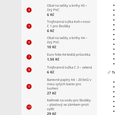
Obal na sešity a knihy A5 –
čirý PVC
6 Kč
Trojhranná tužka Koh-i-noor
č. 1 pro školáky
6 Kč
Obal na sešity a knihy A4 –
čirý PVC
10 Kč
Euro folie A4 lesklá průsvitka
1,50 Kč
Trojhranná tužka č. 3 – zelená
6 Kč
📏
T
Barevné papíry A4 – 20 listů v
mixu sytých barev pro
tvoření
27 Kč
Kelímek na vodu pro školáky
– plastový se zámkem proti
vylití
29 Kč