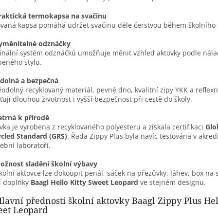
raktická termokapsa na svačinu
ovaná kapsa pomáhá udržet svačinu déle čerstvou během školního
yměnitelné odznáčky
inální systém odznáčků umožňuje měnit vzhled aktovky podle nál
beného stylu.
dolná a bezpečná
odolný recyklovaný materiál, pevné dno, kvalitní zipy YKK a reflexn
šťují dlouhou životnost i vyšší bezpečnost při cestě do školy.
etrná k přírodě
vka je vyrobena z recyklovaného polyesteru a získala certifikaci
Glo
cled Standard (GRS)
. Řada Zippy Plus byla navíc testována v akred
ební laboratoři.
ožnost sladění školní výbavy
kolní aktovce lze dokoupit penál, sáček na přezůvky, láhev, box na 
í doplňky
Baagl Hello Kitty Sweet Leopard
ve stejném designu.
lavní přednosti školní aktovky Baagl Zippy Plus Hel
et Leopard