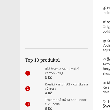
🍎
P
Izol
🌟
V
Orig
oblí
🌧️
O
Vodě
zaji
🌱
Š
Top 10 produktů
Akto
Recy
Bílá čtvrtka A4 – kreslicí
karton 220 g
zkuš
3 Kč
🎀
M
Kreslicí karton A3 – čtvrtka na
Ke š
výkresy
dalš
4 Kč
Trojhranná tužka Koh-i-noor
✨ H
č. 2 – šedá
Swe
6 Kč