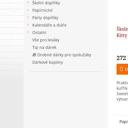
Školní doplňky
Papírnictví
Párty doplňky
Kalendáře a diáře
Školn
Ostatní
Kitt
Vše pro leváky
sklád
Tip na dárek
🎁 Drobné dárky pro spolužáky
272
Dárkové kupóny
D
Prakti
kufřík
Sweet
výtva
potře
pokla
Hello 
Popi