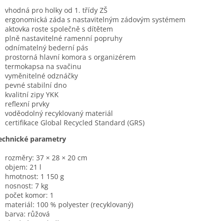
vhodná pro holky od 1. třídy ZŠ
ergonomická záda s nastavitelným zádovým systémem
aktovka roste společně s dítětem
plně nastavitelné ramenní popruhy
odnímatelný bederní pás
prostorná hlavní komora s organizérem
termokapsa na svačinu
vyměnitelné odznáčky
pevné stabilní dno
kvalitní zipy YKK
reflexní prvky
voděodolný recyklovaný materiál
certifikace Global Recycled Standard (GRS)
echnické parametry
rozměry: 37 × 28 × 20 cm
objem: 21 l
hmotnost: 1 150 g
nosnost: 7 kg
počet komor: 1
materiál: 100 % polyester (recyklovaný)
barva: růžová