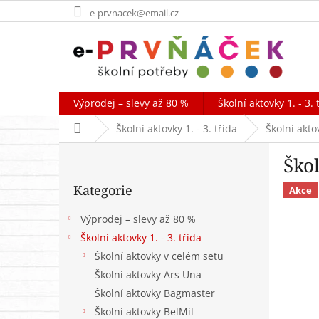
Přejít
e-prvnacek@email.cz
na
obsah
Výprodej – slevy až 80 %
Školní aktovky 1. - 3. 
Domů
Školní aktovky 1. - 3. třída
Školní akto
P
Ško
o
Přeskočit
s
Kategorie
kategorie
Akce
t
r
Výprodej – slevy až 80 %
a
Školní aktovky 1. - 3. třída
n
Školní aktovky v celém setu
n
í
Školní aktovky Ars Una
p
Školní aktovky Bagmaster
a
Školní aktovky BelMil