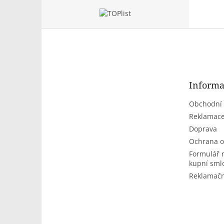
Z
á
p
a
t
Informa
í
Obchodní
Reklamace
Doprava
Ochrana o
Formulář 
kupní sml
Reklamačn