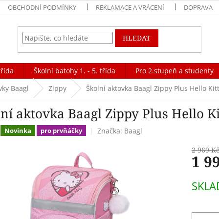
OBCHODNÍ PODMÍNKY
REKLAMACE A VRÁCENÍ
DOPRAVA
HLEDAT
třída
Školní batohy 1. - 5. třída
Pro 2.stupeň a studenty
vky Baagl
Zippy
Školní aktovka Baagl Zippy Plus Hello Kit
lní aktovka Baagl Zippy Plus Hello K
Značka:
Baagl
Novinka
pro prvňáčky
2 969 K
1 9
Měrná
SKL
cena: