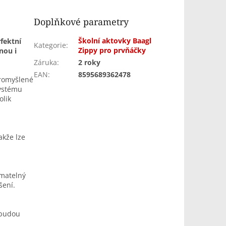
Doplňkové parametry
Školní aktovky Baagl
rfektní
Kategorie
:
Zippy pro prvňáčky
nou i
Záruka
:
2 roky
EAN
:
8595689362478
promyšlené
systému
olik
akže lze
ímatelný
šení.
 budou