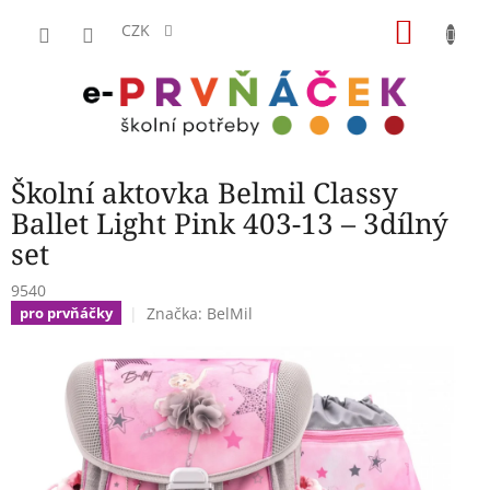
Přejít
NÁKU
na
CZK
obsah
KOŠÍK
Školní aktovka Belmil Classy
Ballet Light Pink 403-13 – 3dílný
set
9540
Značka:
BelMil
pro prvňáčky