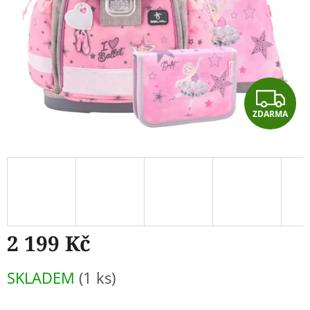
Z
ZDARMA
D
A
R
M
A
2 199 Kč
Měrná
SKLADEM
(1 ks)
cena: