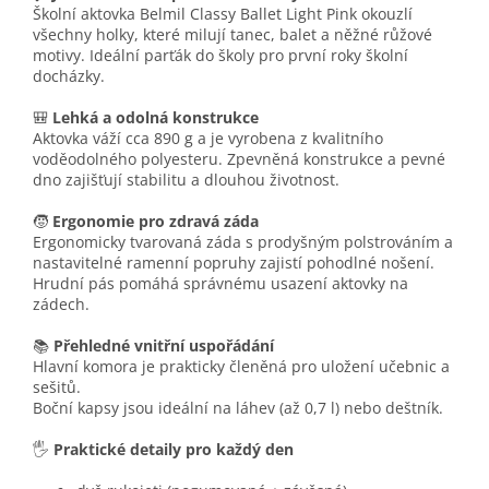
Školní aktovka Belmil Classy Ballet Light Pink okouzlí
všechny holky, které milují tanec, balet a něžné růžové
motivy. Ideální parťák do školy pro první roky školní
docházky.
🎒
Lehká a odolná konstrukce
Aktovka váží cca 890 g a je vyrobena z kvalitního
voděodolného polyesteru. Zpevněná konstrukce a pevné
dno zajišťují stabilitu a dlouhou životnost.
🧒
Ergonomie pro zdravá záda
Ergonomicky tvarovaná záda s prodyšným polstrováním a
nastavitelné ramenní popruhy zajistí pohodlné nošení.
Hrudní pás pomáhá správnému usazení aktovky na
zádech.
📚
Přehledné vnitřní uspořádání
Hlavní komora je prakticky členěná pro uložení učebnic a
sešitů.
Boční kapsy jsou ideální na láhev (až 0,7 l) nebo deštník.
🖐️
Praktické detaily pro každý den