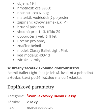
objem: 19 l
hmotnost: cca 890 g
nosnost: cca 6–8 kg
materiál: voděodolný polyester
zapínání: kovový zámek („klik“)
hrudní pás: ano
vhodná pro: 1.–3. třídu ZŠ
doporučený věk: 6–9 let
určení: pro holky
značka: Belmil
model: Classy Ballet Light Pink
kód modelu: 403-13
záruka: 2 roky
💖
Krásný začátek školního dobrodružství
Belmil Ballet Light Pink je lehká, kvalitní a pohodlná
aktovka, která potěší každou malou školačku.
Doplňkové parametry
Kategorie
:
Školní aktovky Belmil Classy
Záruka
:
2 roky
EAN
:
8605036856526