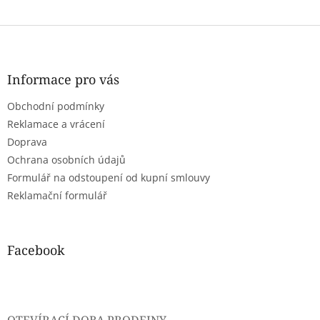
Z
á
p
a
Informace pro vás
t
Obchodní podmínky
í
Reklamace a vrácení
Doprava
Ochrana osobních údajů
Formulář na odstoupení od kupní smlouvy
Reklamační formulář
Facebook