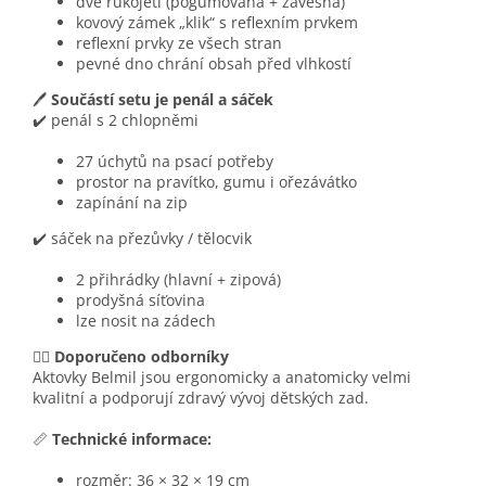
dvě rukojeti (pogumovaná + závěsná)
kovový zámek „klik“ s reflexním prvkem
reflexní prvky ze všech stran
pevné dno chrání obsah před vlhkostí
🖊️
Součástí setu je penál a sáček
✔️ penál s 2 chlopněmi
27 úchytů na psací potřeby
prostor na pravítko, gumu i ořezávátko
zapínání na zip
✔️ sáček na přezůvky / tělocvik
2 přihrádky (hlavní + zipová)
prodyšná síťovina
lze nosit na zádech
👨‍⚕️
Doporučeno odborníky
Aktovky Belmil jsou ergonomicky a anatomicky velmi
kvalitní a podporují zdravý vývoj dětských zad.
📏
Technické informace:
rozměr: 36 × 32 × 19 cm