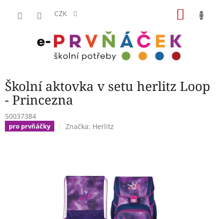
Přejít
NÁKU
na
CZK
obsah
KOŠÍK
Školní aktovka v setu herlitz Loop
- Princezna
50037384
Značka:
Herlitz
pro prvňáčky