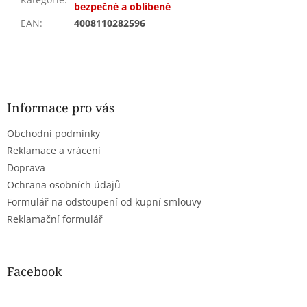
bezpečné a oblíbené
EAN
:
4008110282596
Z
á
p
a
Informace pro vás
t
Obchodní podmínky
í
Reklamace a vrácení
Doprava
Ochrana osobních údajů
Formulář na odstoupení od kupní smlouvy
Reklamační formulář
Facebook