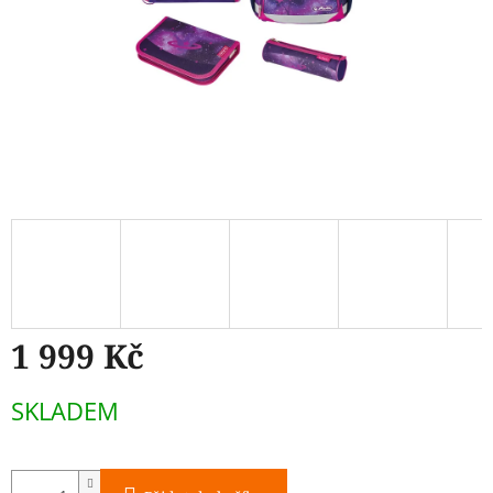
1 999 Kč
Měrná
SKLADEM
cena: