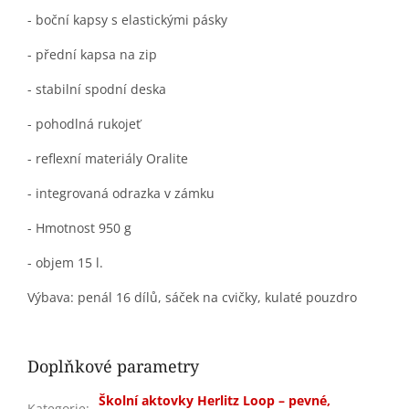
- boční kapsy s elastickými pásky
- přední kapsa na zip
- stabilní spodní deska
- pohodlná rukojeť
- reflexní materiály Oralite
- integrovaná odrazka v zámku
- Hmotnost 950 g
- objem 15 l.
Výbava: penál 16 dílů, sáček na cvičky, kulaté pouzdro
Doplňkové parametry
Školní aktovky Herlitz Loop – pevné,
Kategorie
: