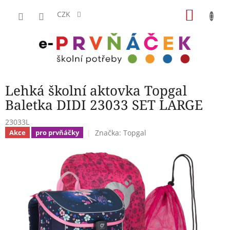
Přejít
NÁKU
na
CZK
obsah
KOŠÍK
Lehká školní aktovka Topgal
Baletka DIDI 23033 SET LARGE
23033L
Značka:
Topgal
Akce
pro prvňáčky