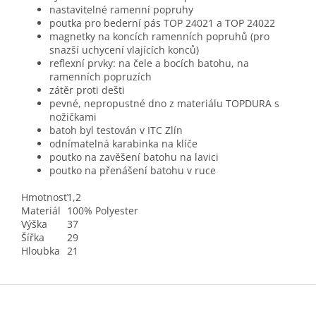
nastavitelné ramenní popruhy
poutka pro bederní pás TOP 24021 a TOP 24022
magnetky na koncích ramenních popruhů (pro
snazší uchycení vlajících konců)
reflexní prvky: na čele a bocích batohu, na
ramenních popruzích
zátěr proti dešti
pevné, nepropustné dno z materiálu TOPDURA s
nožičkami
batoh byl testován v ITC Zlín
odnímatelná karabinka na klíče
poutko na zavěšení batohu na lavici
poutko na přenášení batohu v ruce
Hmotnosť
1,2
Materiál
100% Polyester
Výška
37
Šířka
29
Hloubka
21
Z
á