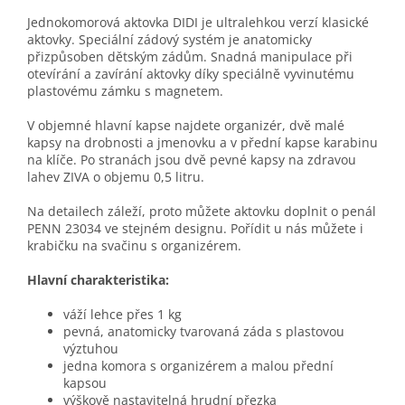
Jednokomorová aktovka DIDI je ultralehkou verzí klasické
aktovky. Speciální zádový systém je anatomicky
přizpůsoben dětským zádům. Snadná manipulace při
otevírání a zavírání aktovky díky speciálně vyvinutému
plastovému zámku s magnetem.
V objemné hlavní kapse najdete organizér, dvě malé
kapsy na drobnosti a jmenovku a v přední kapse karabinu
na klíče. Po stranách jsou dvě pevné kapsy na zdravou
lahev ZIVA o objemu 0,5 litru.
Na detailech záleží, proto můžete aktovku doplnit o penál
PENN 23034 ve stejném designu. Pořídit u nás můžete i
krabičku na svačinu s organizérem.
Hlavní charakteristika:
váží lehce přes 1 kg
pevná, anatomicky tvarovaná záda s plastovou
výztuhou
jedna komora s organizérem a malou přední
kapsou
výškově nastavitelná hrudní přezka