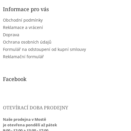
p
a
Informace pro vás
t
Obchodní podmínky
í
Reklamace a vrácení
Doprava
Ochrana osobních údajů
Formulář na odstoupení od kupní smlouvy
Reklamační formulář
Facebook
OTEVÍRACÍ DOBA PRODEJNY
Naše prodejna v Mostě
je otevřena pondělí až pátek
9:00 - 12:00 a 13:00 - 17:00