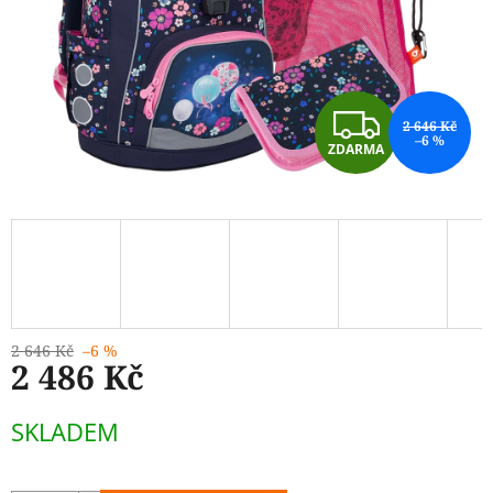
Z
2 646 Kč
–6 %
ZDARMA
D
A
R
M
A
2 646 Kč
–6 %
2 486 Kč
Měrná
SKLADEM
cena: