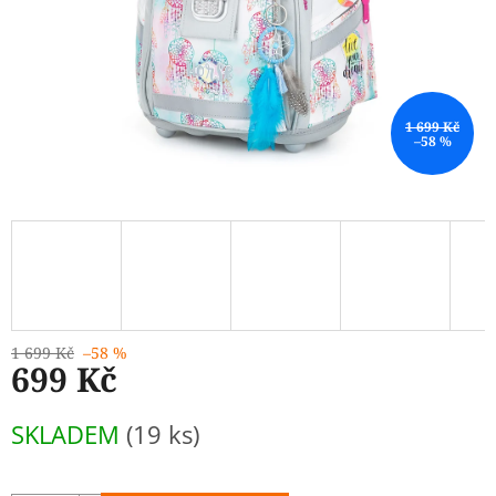
1 699 Kč
–58 %
1 699 Kč
–58 %
699 Kč
Měrná
SKLADEM
(19 ks)
cena: