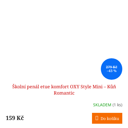
279 Kč
–43 %
Školní penál etue komfort OXY Style Mini – Kůň
Romantic
SKLADEM
(1 ks)
159 Kč
Do košíku