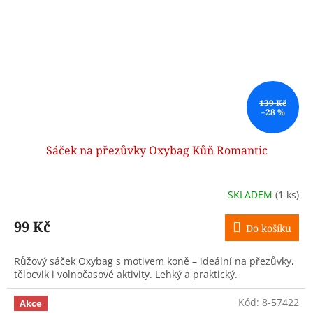
139 Kč
–28 %
Sáček na přezůvky Oxybag Kůň Romantic
SKLADEM
(1 ks)
99 Kč
Do košíku
Růžový sáček Oxybag s motivem koně – ideální na přezůvky,
tělocvik i volnočasové aktivity. Lehký a praktický.
Kód:
8-57422
Akce