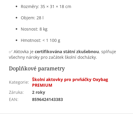
Rozměry: 35 × 31 × 18 cm
Objem: 28 l
Nosnost: 8 kg
Hmotnost: < 1 100 g
✅ Aktovka je
certifikována státní zkušebnou
, splňuje
všechny nároky pro začátek školní docházky.
Doplňkové parametry
Školní aktovky pro prvňáčky Oxybag
Kategorie
:
PREMIUM
Záruka
:
2 roky
EAN
:
8596424143383
Z
á
p