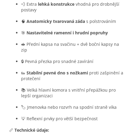
💨 Extra
lehká konstrukce
vhodná pro drobnější
postavy
🧠
Anatomicky tvarovaná záda
s polstrováním
🎯
Nastavitelné ramenní i hrudní popruhy
🥪 Přední kapsa na svačinu + dvě boční kapsy na
zip
🔒 Pevná přezka pro snadné zavírání
👟
Stabilní pevné dno s nožkami
proti zašpinění a
protečení
📚 Velká hlavní komora s vnitřní přepážkou pro
lepší organizaci
🏷️ Jmenovka nebo rozvrh na spodní straně víka
💡 Reflexní prvky pro větší bezpečnost
📏
Technické údaje: