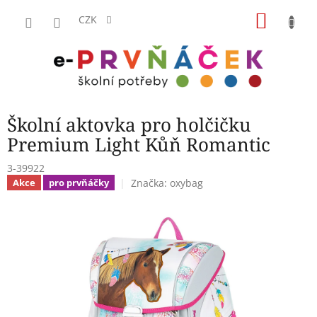
Přejít
NÁKU
na
CZK
obsah
KOŠÍK
Školní aktovka pro holčičku
Premium Light Kůň Romantic
3-39922
Značka:
oxybag
Akce
pro prvňáčky