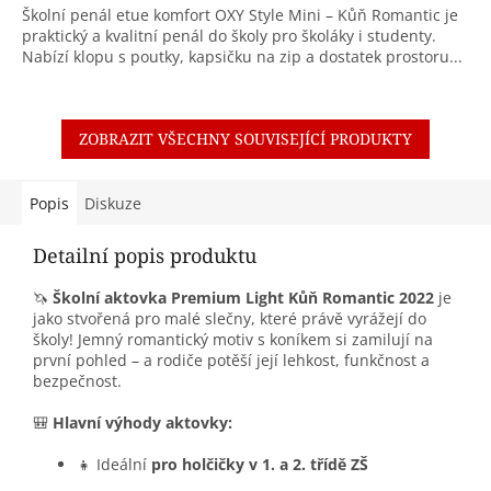
Školní penál etue komfort OXY Style Mini – Kůň Romantic je
praktický a kvalitní penál do školy pro školáky i studenty.
Nabízí klopu s poutky, kapsičku na zip a dostatek prostoru...
ZOBRAZIT VŠECHNY SOUVISEJÍCÍ PRODUKTY
Popis
Diskuze
Detailní popis produktu
🦄
Školní aktovka Premium Light Kůň Romantic 2022
je
jako stvořená pro malé slečny, které právě vyrážejí do
školy! Jemný romantický motiv s koníkem si zamilují na
první pohled – a rodiče potěší její lehkost, funkčnost a
bezpečnost.
🎒
Hlavní výhody aktovky:
👧 Ideální
pro holčičky v 1. a 2. třídě ZŠ