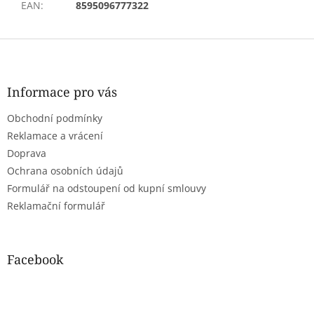
EAN
:
8595096777322
Z
á
p
a
Informace pro vás
t
Obchodní podmínky
í
Reklamace a vrácení
Doprava
Ochrana osobních údajů
Formulář na odstoupení od kupní smlouvy
Reklamační formulář
Facebook