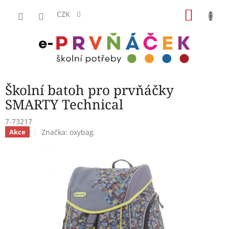
Přejít
NÁKU
na
CZK
obsah
KOŠÍK
Školní batoh pro prvňáčky
SMARTY Technical
7-73217
Značka:
oxybag
Akce