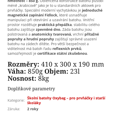
hmotnost – 850 g.
Odlehčená konstrukce batohu působí
méně „krabicově“ jako je to u standardních aktovek pro
prvňáčky. Speciální moderní vychytávkou je
jednoduché
magnetické zapínání Fidlock,
které usnadňuje
manipulaci při otevírání a uzavírání batohu. Vnitřní
prostor rozděluje
praktická přepážka
, stabilitu celého
batohu zajišťuje
zpevněné dno.
Záda batohu jsou
polstrovaná a
anatomicky tvarovaná,
vrchní
přítažné
popruhy a hrudní popruhy
zajišťují správné usazení
batohu na zádech dítěte. Pro větší bezpečnost a
viditelnost má batoh řadu
reflexních prvků
,
samozřejmostí je
certifikace státní zkušebnou
.
Rozměry:
410 x 300 x 190 mm
Váha:
850g
Objem:
23l
Nosnost:
8kg
Doplňkové parametry
Školní batohy Oxybag – pro prvňáčky i starší
Kategorie
:
školáky
Záruka
:
2 roky