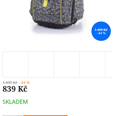
1 499 Kč
–44 %
1 499 Kč
–44 %
839 Kč
Měrná
SKLADEM
cena: