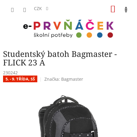
Přejít
NÁKU
na
CZK
obsah
KOŠÍK
Studentský batoh Bagmaster -
FLICK 23 A
230242
Značka:
Bagmaster
5. - 9. TŘÍDA, SŠ