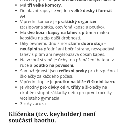
Má
tři velké komory
.
Do hlavní kapsy se vejdou
velké desky i formát
A4
.
V přední komoře je
praktický organizér
(zazipovaná síťka, otevřená kapsa a poutko).
Má
dvě boční kapsy na lahev s pitím
a malou
kapsičku na zip další drobnosti.
Díky pevnému dnu s nožičkami
dobře stojí –
neušpiní se
přední ani boční strany, nevypadává
láhev s pitím ani nevyklouzává obsah kapes.
Na vrchní straně je úchyt na přenášení batohu v
ruce a
poutko na pověšení
.
Samozřejmostí jsou
reflexní prvky
pro bezpečnost
školačky za každého počasí.
V přední kapse je
poutko na klíče či školní kartu
.
Je vhodný
pro dívky od 4. třídy
a školačky na
druhém stupni základky nebo pro první ročníky
víceletého gymnázia
3 roky záruka
Klíčenka (tzv. keyholder) není
součástí baothu.