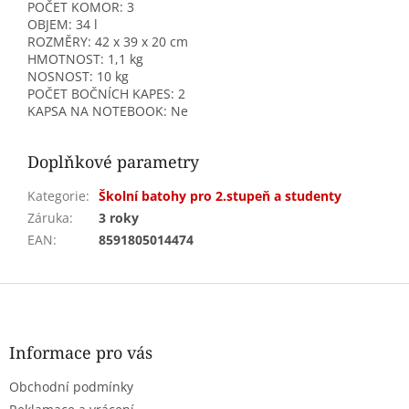
POČET KOMOR: 3
OBJEM: 34 l
ROZMĚRY: 42 x 39 x 20 cm
HMOTNOST: 1,1 kg
NOSNOST: 10 kg
POČET BOČNÍCH KAPES: 2
KAPSA NA NOTEBOOK: Ne
Doplňkové parametry
Kategorie
:
Školní batohy pro 2.stupeň a studenty
Záruka
:
3 roky
EAN
:
8591805014474
Z
á
p
a
Informace pro vás
t
Obchodní podmínky
í