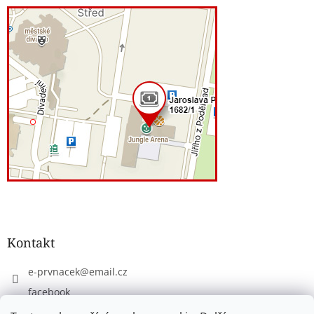
Kontakt
e-prvnacek
@
email.cz
facebook
eprvnacek