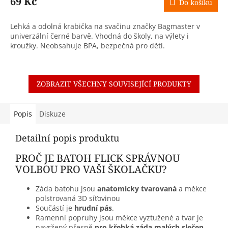
69 Kč
Do košíku
Lehká a odolná krabička na svačinu značky Bagmaster v
univerzální černé barvě. Vhodná do školy, na výlety i
kroužky. Neobsahuje BPA, bezpečná pro děti.
ZOBRAZIT VŠECHNY SOUVISEJÍCÍ PRODUKTY
Popis
Diskuze
Detailní popis produktu
PROČ JE BATOH FLICK SPRÁVNOU
VOLBOU PRO VAŠI ŠKOLAČKU?
Záda batohu jsou
anatomicky tvarovaná
a měkce
polstrovaná 3D síťovinou
Součástí je
hrudní pás
.
Ramenní popruhy jsou měkce vyztužené a tvar je
navržený přesně
pro křehká záda malých slečen
.