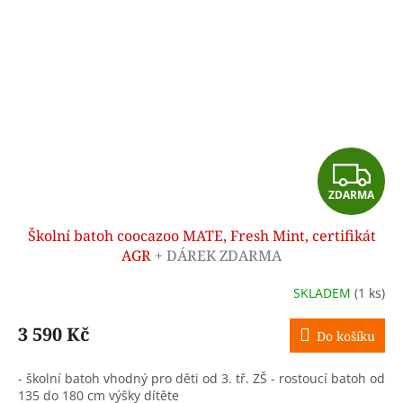
Z
ZDARMA
D
Školní batoh coocazoo MATE, Fresh Mint, certifikát
A
AGR
+ DÁREK ZDARMA
R
SKLADEM
(1 ks)
M
3 590 Kč
Do košíku
A
- školní batoh vhodný pro děti od 3. tř. ZŠ - rostoucí batoh od
135 do 180 cm výšky dítěte