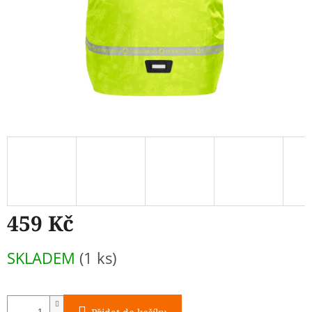
459 Kč
Měrná
SKLADEM
(1 ks)
cena: