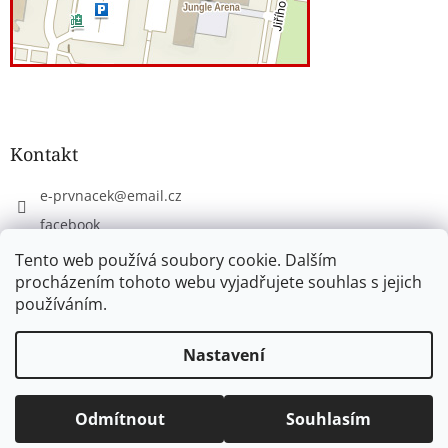
Kontakt
e-prvnacek
@
email.cz
facebook
eprvnacek
Tento web používá soubory cookie. Dalším
procházením tohoto webu vyjadřujete souhlas s jejich
používáním.
Vytvořil Shoptet
Nastavení
Copyright 2026
www.e-prvnacek.cz
. Všechna práva
Odmítnout
Souhlasím
vyhrazena.