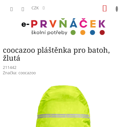
Přejít
NÁKU
na
CZK
obsah
KOŠÍK
coocazoo pláštěnka pro batoh,
žlutá
211442
Značka:
coocazoo