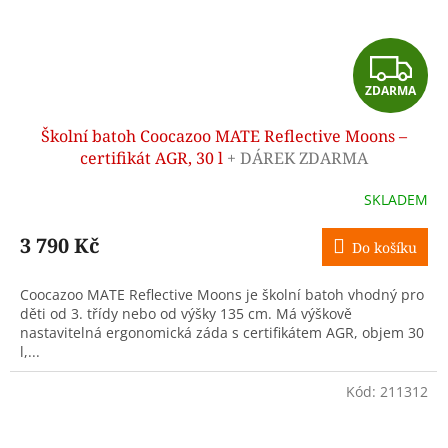
Z
ZDARMA
D
Školní batoh Coocazoo MATE Reflective Moons –
A
certifikát AGR, 30 l
+ DÁREK ZDARMA
R
SKLADEM
M
3 790 Kč
Do košíku
A
Coocazoo MATE Reflective Moons je školní batoh vhodný pro
děti od 3. třídy nebo od výšky 135 cm. Má výškově
nastavitelná ergonomická záda s certifikátem AGR, objem 30
l,...
Kód:
211312