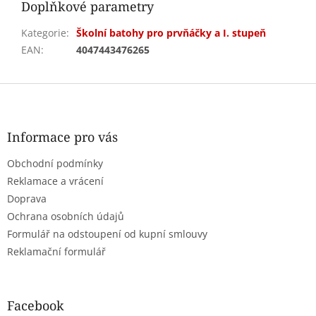
Doplňkové parametry
Kategorie
:
Školní batohy pro prvňáčky a I. stupeň
EAN
:
4047443476265
Z
á
p
a
Informace pro vás
t
Obchodní podmínky
í
Reklamace a vrácení
Doprava
Ochrana osobních údajů
Formulář na odstoupení od kupní smlouvy
Reklamační formulář
Facebook