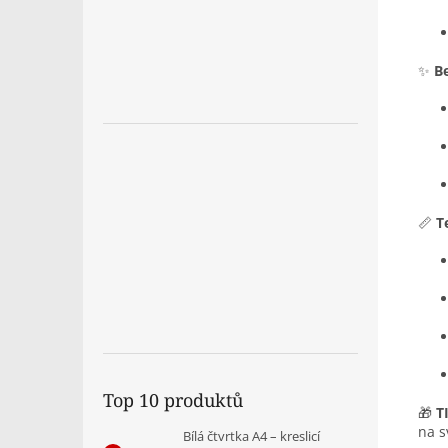
✨
B
📏
T
Top 10 produktů
🎁
T
na s
Bílá čtvrtka A4 – kreslicí