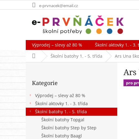
Přejít
e-prvnacek@email.cz
na
obsah
Výprodej – slevy až 80 %
Školní aktovky 1. - 3. 
Domů
Školní batohy 1. - 5. třída
Ars Una ško
P
Ars
o
Přeskočit
s
Kategorie
kategorie
pro p
t
r
Výprodej – slevy až 80 %
a
Školní aktovky 1. - 3. třída
n
Školní batohy 1. - 5. třída
n
í
Školní batohy Topgal
p
Školní batohy Step by Step
a
Školní batohy Baagl