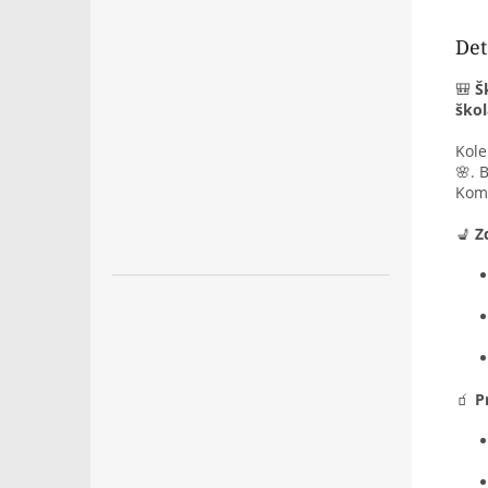
Det
🎒
Š
ško
Kol
🌸. 
Komb
💺
Z
🧃
P