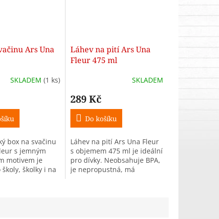
vačinu Ars Una
Láhev na pití Ars Una
Fleur 475 ml
SKLADEM
(1 ks)
SKLADEM
289 Kč
šíku
Do košíku
ý box na svačinu
Láhev na pití Ars Una Fleur
leur s jemným
s objemem 475 ml je ideální
m motivem je
pro dívky. Neobsahuje BPA,
 školy, školky i na
je nepropustná, má
 holky, které milují
bezpečnostní víčko a
pastelové barvy.
praktický click systém pro
snadné otevírání.