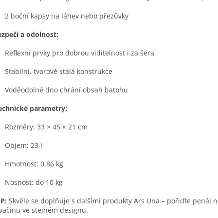
2 boční kapsy na láhev nebo přezůvky
ezpečí a odolnost:
Reflexní prvky pro dobrou viditelnost i za šera
Stabilní, tvarově stálá konstrukce
Voděodolné dno chrání obsah batohu
echnické parametry:
Rozměry: 33 × 45 × 21 cm
Objem: 23 l
Hmotnost: 0,86 kg
Nosnost: do 10 kg
IP:
Skvěle se doplňuje s dalšími produkty Ars Una – pořiďte penál 
vačinu ve stejném designu.