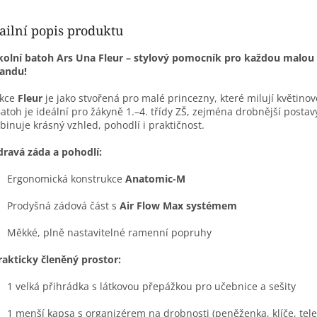
ailní popis produktu
kolní batoh Ars Una Fleur – stylový pomocník pro každou malou
landu!
ekce
Fleur
je jako stvořená pro malé princezny, které milují květino
Batoh je ideální pro žákyně 1.–4. třídy ZŠ, zejména drobnější postav
inuje krásný vzhled, pohodlí i praktičnost.
dravá záda a pohodlí:
Ergonomická konstrukce
Anatomic-M
Prodyšná zádová část s
Air Flow Max systémem
Měkké, plně nastavitelné ramenní popruhy
rakticky členěný prostor:
1 velká přihrádka s látkovou přepážkou pro učebnice a sešity
1 menší kapsa s organizérem na drobnosti (peněženka, klíče, tele