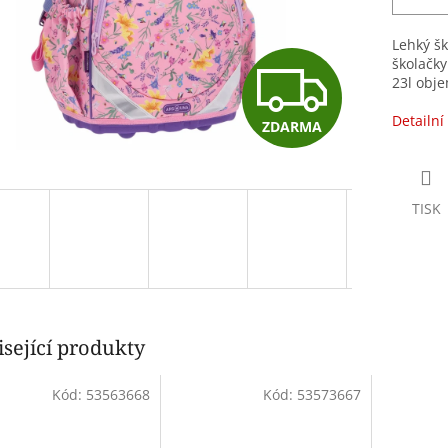
Lehký šk
Z
školačky
23l obje
Detailní
ZDARMA
D
A
TISK
R
sející produkty
M
Kód:
53563668
Kód:
53573667
A