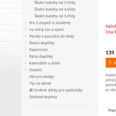
Školní batohy od 3.třídy
Školní batohy od 4.třídy
Školní batohy od 5.třídy
Pro 2.stupeň a studenty
Sáče
na volný čas a sport
Una 
Penály a pouzdra do školy
Školní doplňky
Papírnictví
139
Párty doplňky
D
Kalendáře a diáře
Ostatní
Květi
Vše pro leváky
přezů
Tip na dárek
jemně
je ide
🎁 Drobné dárky pro spolužáky
přezův
Dárkové kupóny
volnoč
Popi