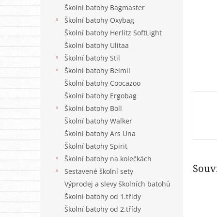
n
Školní batohy Bagmaster
e
Školní batohy Oxybag
l
Školní batohy Herlitz SoftLight
Školní batohy Ulitaa
Školní batohy Stil
Školní batohy Belmil
Školní batohy Coocazoo
Školní batohy Ergobag
Školní batohy Boll
Školní batohy Walker
Školní batohy Ars Una
Školní batohy Spirit
Školní batohy na kolečkách
Souvi
Sestavené školní sety
Výprodej a slevy školních batohů
Školní batohy od 1.třídy
Školní batohy od 2.třídy