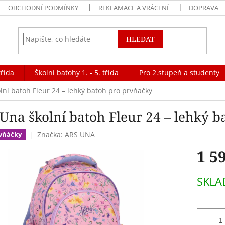
OBCHODNÍ PODMÍNKY
REKLAMACE A VRÁCENÍ
DOPRAVA
HLEDAT
třída
Školní batohy 1. - 5. třída
Pro 2.stupeň a studenty
lní batoh Fleur 24 – lehký batoh pro prvňačky
 Una školní batoh Fleur 24 – lehký 
Značka:
ARS UNA
rvňáčky
1 5
Měrná
SKL
cena: