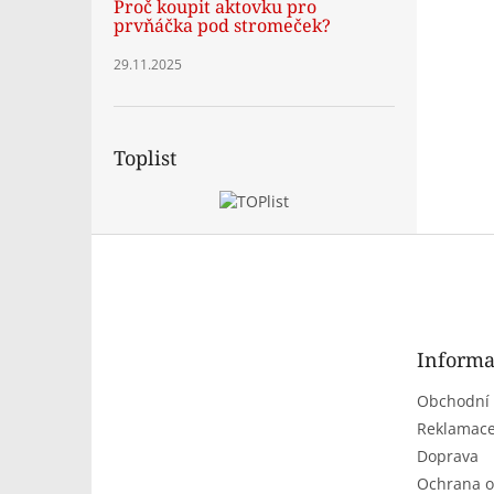
Proč koupit aktovku pro
prvňáčka pod stromeček?
29.11.2025
Toplist
Z
á
p
a
t
Informa
í
Obchodní
Reklamace
Doprava
Ochrana o