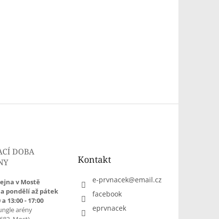
ACÍ DOBA
Kontakt
NY
e-prvnacek
@
email.cz
ejna v Mostě
a pondělí až pátek
facebook
 a 13:00 - 17:00
eprvnacek
ungle arény
1682, Most)