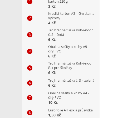
karton 220 g
3 Kč
Kreslicí karton A3 – čtvrtka na
výkresy
4 Kč
Trojhranná tužka Koh-i-noor
č. 2 – šedá
6 Kč
Obal na sešity a knihy A5 –
čirý PVC
6 Kč
Trojhranná tužka Koh-i-noor
č. 1 pro školáky
6 Kč
Trojhranná tužka č. 3 – zelená
6 Kč
Obal na sešity a knihy A4 –
čirý PVC
10 Kč
Euro folie A4 lesklá průsvitka
1,50 Kč