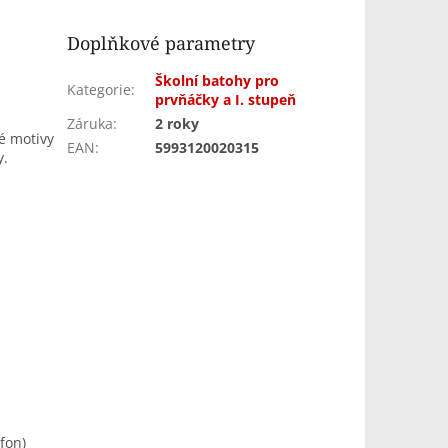
Doplňkové parametry
Školní batohy pro
Kategorie
:
prvňáčky a I. stupeň
Záruka
:
2 roky
vé motivy
EAN
:
5993120020315
y.
fon)