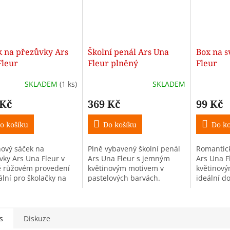
k na přezůvky Ars
Školní penál Ars Una
Box na s
Fleur
Fleur plněný
Fleur
SKLADEM
(1 ks)
SKLADEM
 Kč
369 Kč
99 Kč
o košíku
Do košíku
Do ko
nový sáček na
Plně vybavený školní penál
Romantick
vky Ars Una Fleur v
Ars Una Fleur s jemným
Ars Una F
 růžovém provedení
květinovým motivem v
květinový
ální pro školačky na
pastelových barvách.
ideální do
ky, tělocvik i
Praktický penál pro malé
výlety pro
asové aktivity.
školačky na první stupeň ZŠ
květiny a 
s kompletní školní výbavou.
s
Diskuze