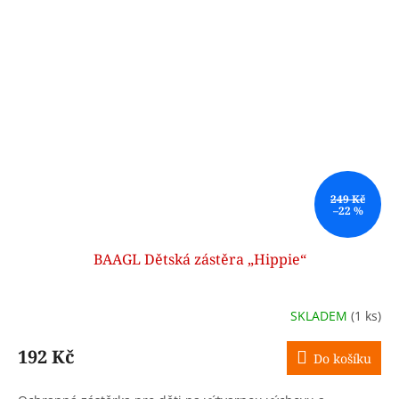
249 Kč
–22 %
BAAGL Dětská zástěra „Hippie“
SKLADEM
(1 ks)
192 Kč
Do košíku