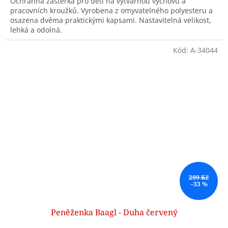
Ochranná zástěrka pro děti na výtvarnou výchovu a
pracovních kroužků. Vyrobena z omyvatelného polyesteru a
osazena dvěma praktickými kapsami. Nastavitelná velikost,
lehká a odolná.
Kód:
A-34044
299 Kč
–33 %
Peněženka Baagl - Duha červený