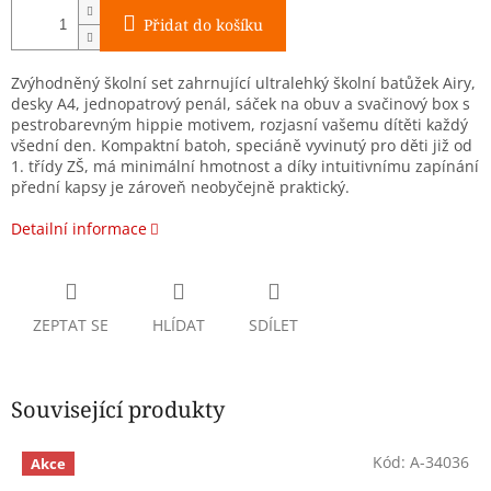
Přidat do košíku
Zvýhodněný školní set zahrnující ultralehký školní batůžek Airy,
desky A4, jednopatrový penál, sáček na obuv a svačinový box s
pestrobarevným hippie motivem, rozjasní vašemu dítěti každý
všední den. Kompaktní batoh, speciáně vyvinutý pro děti již od
1. třídy ZŠ, má minimální hmotnost a díky intuitivnímu zapínání
přední kapsy je zároveň neobyčejně praktický.
Detailní informace
ZEPTAT SE
HLÍDAT
SDÍLET
Související produkty
Kód:
A-34036
Akce