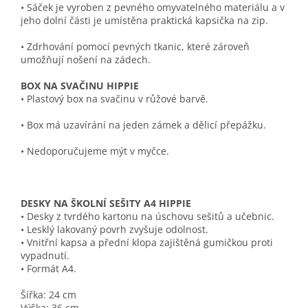
• Sáček je vyroben z pevného omyvatelného materiálu a v
jeho dolní části je umístěna praktická kapsička na zip.
• Zdrhování pomocí pevných tkanic, které zároveň
umožňují nošení na zádech.
BOX NA SVAČINU HIPPIE
• Plastový box na svačinu v růžové barvě.
• Box má uzavírání na jeden zámek a dělicí přepážku.
• Nedoporučujeme mýt v myčce.
DESKY NA ŠKOLNÍ SEŠITY A4 HIPPIE
• Desky z tvrdého kartonu na úschovu sešitů a učebnic.
• Lesklý lakovaný povrh zvyšuje odolnost.
• Vnitřní kapsa a přední klopa zajištěná gumičkou proti
vypadnutí.
• Formát A4.
Šířka:
24 cm
Výška:
36 cm