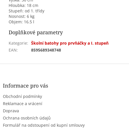
Hloubka:
18 cm
Stupeň:
od 1. třídy
Nosnost:
6 kg
Objem:
16.5 l
Doplňkové parametry
Kategorie
:
Školní batohy pro prvňáčky a I. stupeň
EAN
:
8595689348748
Z
á
p
a
Informace pro vás
t
Obchodní podmínky
í
Reklamace a vrácení
Doprava
Ochrana osobních údajů
Formulář na odstoupení od kupní smlouvy