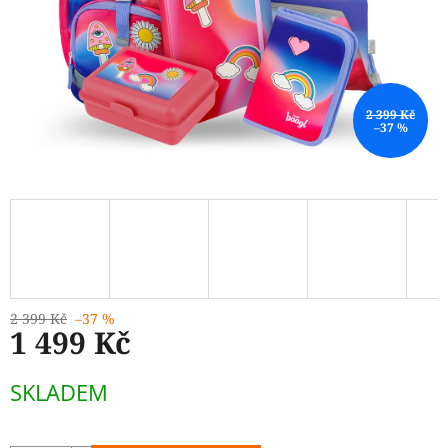
2 399 Kč
–37 %
2 399 Kč
–37 %
1 499 Kč
Měrná
SKLADEM
cena: