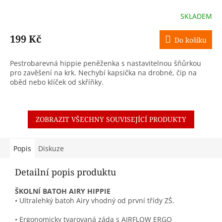
SKLADEM
199 Kč
Do košíku
Pestrobarevná hippie peněženka s nastavitelnou šňůrkou
pro zavěšení na krk. Nechybí kapsička na drobné, čip na
oběd nebo klíček od skříňky.
ZOBRAZIT VŠECHNY SOUVISEJÍCÍ PRODUKTY
Popis
Diskuze
Detailní popis produktu
ŠKOLNÍ BATOH AIRY HIPPIE
• Ultralehký batoh Airy vhodný od první třídy ZŠ.
• Ergonomicky tvarovaná záda s AIRFLOW ERGO