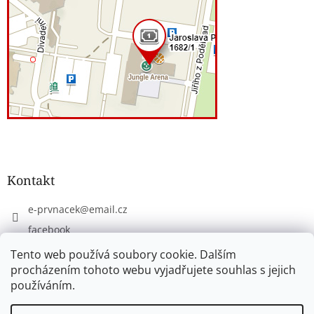
Kontakt
e-prvnacek
@
email.cz
facebook
eprvnacek
Tento web používá soubory cookie. Dalším
procházením tohoto webu vyjadřujete souhlas s jejich
používáním.
Vytvořil Shoptet