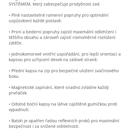
SYSTÉMEM, který zabezpečuje prodyšnost zad.
• Plně nastavitelné ramenní popruhy pro optimální
uzpůsobení každé postavě.
• Prsní a bederní popruhy zajistí maximální odlehčení i
těžšího obsahu a zároveň zajistí rovnoměrné rozložení
zátěže.
• Jednokomorové vnitřní uspořádání, pro lepší orientaci a
kapsou pro uchycení desek na zádové straně.
• Přední kapsa na zip pro bezpečné uložení svačinového
boxu.
• Magnetické zapínání, které snadno zvládne každý
prvňáček.
• Odolné boční kapsy na láhve zajištěné gumičkou proti
vypadnutí.
• Batoh je opatřen řadou reflexních prvků pro maximální
bezpečnost i za snížené viditelnosti.