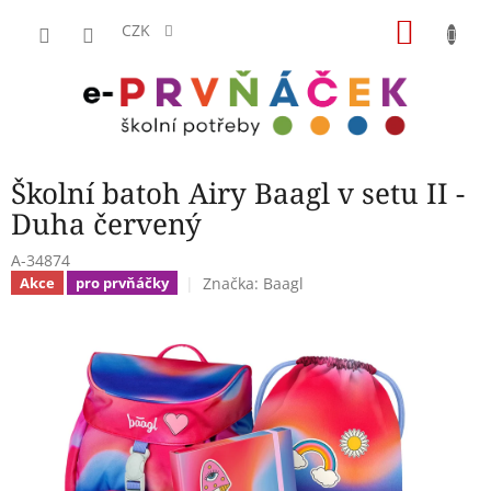
Přejít
NÁKU
na
CZK
obsah
KOŠÍK
Školní batoh Airy Baagl v setu II -
Duha červený
A-34874
Značka:
Baagl
Akce
pro prvňáčky