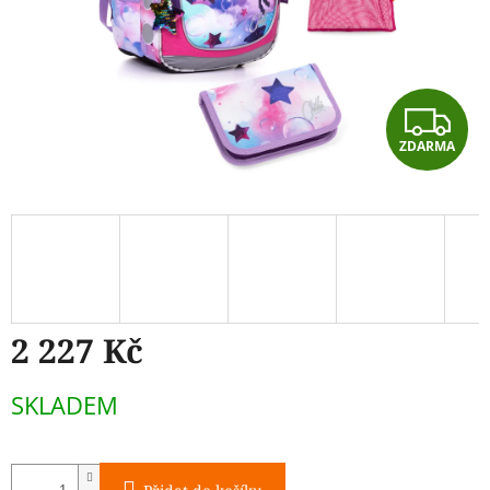
Z
ZDARMA
D
A
R
M
A
2 227 Kč
Měrná
SKLADEM
cena: