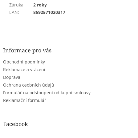
Záruka
:
2 roky
EAN
:
8592571020317
Z
á
p
a
Informace pro vás
t
Obchodní podmínky
í
Reklamace a vrácení
Doprava
Ochrana osobních údajů
Formulář na odstoupení od kupní smlouvy
Reklamační formulář
Facebook