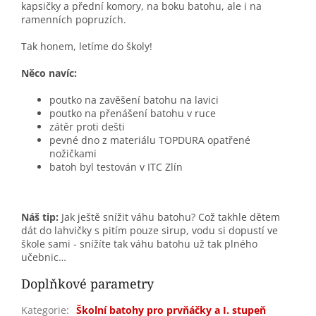
kapsičky a přední komory, na boku batohu, ale i na
ramenních popruzích.
Tak honem, letíme do školy!
Něco navíc:
poutko na zavěšení batohu na lavici
poutko na přenášení batohu v ruce
zátěr proti dešti
pevné dno z materiálu TOPDURA opatřené
nožičkami
batoh byl testován v ITC Zlín
Náš tip:
Jak ještě snížit váhu batohu? Což takhle dětem
dát do lahvičky s pitím pouze sirup, vodu si dopustí ve
škole sami - snížíte tak váhu batohu už tak plného
učebnic…
Doplňkové parametry
Kategorie
:
Školní batohy pro prvňáčky a I. stupeň