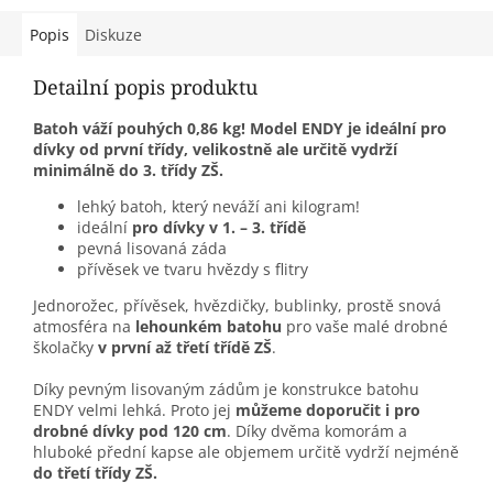
Popis
Diskuze
Detailní popis produktu
Batoh váží pouhých 0,86 kg! Model ENDY je ideální pro
dívky od první třídy, velikostně ale určitě vydrží
minimálně do 3. třídy ZŠ.
lehký batoh, který neváží ani kilogram!
ideální
pro dívky v 1. – 3. třídě
pevná lisovaná záda
přívěsek ve tvaru hvězdy s flitry
Jednorožec, přívěsek, hvězdičky, bublinky, prostě snová
atmosféra na
lehounkém batohu
pro vaše malé drobné
školačky
v první až třetí třídě ZŠ
.
Díky pevným lisovaným zádům je konstrukce batohu
ENDY velmi lehká. Proto jej
můžeme doporučit i pro
drobné dívky pod 120 cm
. Díky dvěma komorám a
hluboké přední kapse ale objemem určitě vydrží nejméně
do třetí třídy ZŠ.