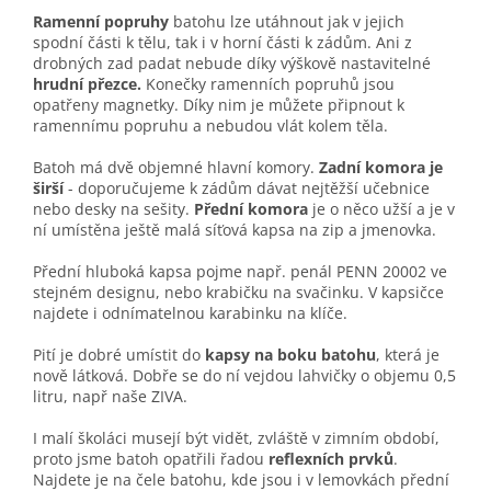
Ramenní popruhy
batohu lze utáhnout jak v jejich
spodní části k tělu, tak i v horní části k zádům. Ani z
drobných zad padat nebude díky výškově nastavitelné
hrudní přezce.
Konečky ramenních popruhů jsou
opatřeny magnetky. Díky nim je můžete připnout k
ramennímu popruhu a nebudou vlát kolem těla.
Batoh má dvě objemné hlavní komory.
Zadní komora je
širší
- doporučujeme k zádům dávat nejtěžší učebnice
nebo desky na sešity.
Přední komora
je o něco užší a je v
ní umístěna ještě malá síťová kapsa na zip a jmenovka.
Přední hluboká kapsa pojme např. penál PENN 20002 ve
stejném designu, nebo krabičku na svačinku. V kapsičce
najdete i odnímatelnou karabinku na klíče.
Pití je dobré umístit do
kapsy na boku batohu
, která je
nově látková. Dobře se do ní vejdou lahvičky o objemu 0,5
litru, např naše ZIVA.
I malí školáci musejí být vidět, zvláště v zimním období,
proto jsme batoh opatřili řadou
reflexních prvků
.
Najdete je na čele batohu, kde jsou i v lemovkách přední