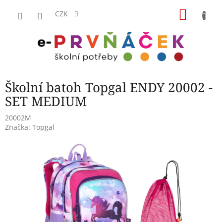
Přejít
NÁKU
na
CZK
obsah
KOŠÍK
Školní batoh Topgal ENDY 20002 -
SET MEDIUM
20002M
Značka:
Topgal