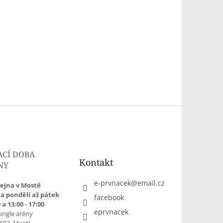
ACÍ DOBA
Kontakt
NY
e-prvnacek
@
email.cz
ejna v Mostě
a pondělí až pátek
facebook
 a 13:00 - 17:00
eprvnacek
ungle arény
1682, Most)