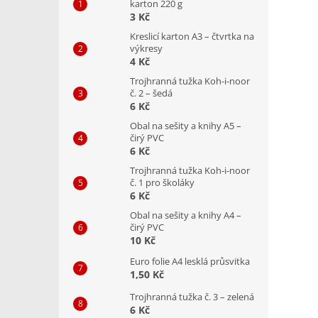
karton 220 g
3 Kč
Kreslicí karton A3 – čtvrtka na
výkresy
4 Kč
Trojhranná tužka Koh-i-noor
č. 2 – šedá
6 Kč
Obal na sešity a knihy A5 –
čirý PVC
6 Kč
Trojhranná tužka Koh-i-noor
č. 1 pro školáky
6 Kč
Obal na sešity a knihy A4 –
čirý PVC
10 Kč
Euro folie A4 lesklá průsvitka
1,50 Kč
Trojhranná tužka č. 3 – zelená
6 Kč