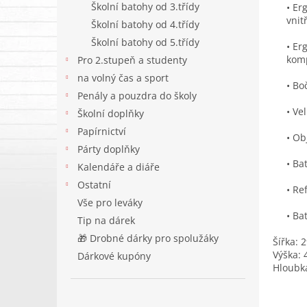
Školní batohy od 3.třídy
• Er
vnit
Školní batohy od 4.třídy
Školní batohy od 5.třídy
• Er
komp
Pro 2.stupeň a studenty
na volný čas a sport
• Bo
Penály a pouzdra do školy
• Ve
Školní doplňky
Papírnictví
• Ob
Párty doplňky
• Ba
Kalendáře a diáře
Ostatní
• Re
Vše pro leváky
• Ba
Tip na dárek
🎁 Drobné dárky pro spolužáky
Šířka: 
Výška: 
Dárkové kupóny
Hloubk