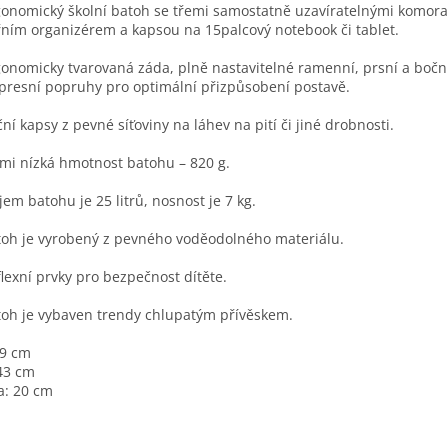
gonomický školní batoh se třemi samostatně uzavíratelnými komora
řním organizérem a kapsou na 15palcový notebook či tablet.
gonomicky tvarovaná záda, plně nastavitelné ramenní, prsní a bočn
resní popruhy pro optimální přizpůsobení postavě.
ční kapsy z pevné síťoviny na láhev na pití či jiné drobnosti.
lmi nízká hmotnost batohu – 820 g.
jem batohu je 25 litrů, nosnost je 7 kg.
toh je vyrobený z pevného voděodolného materiálu.
flexní prvky pro bezpečnost dítěte.
toh je vybaven trendy chlupatým přívěskem.
29 cm
43 cm
a: 20 cm