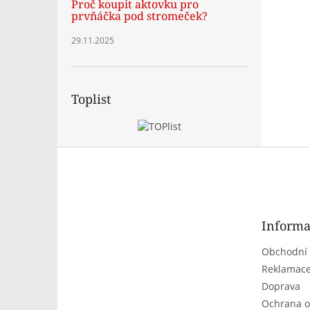
Proč koupit aktovku pro
prvňáčka pod stromeček?
29.11.2025
Toplist
Z
á
p
a
t
Informa
í
Obchodní
Reklamace
Doprava
Ochrana o