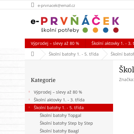
Přejít
e-prvnacek@email.cz
na
obsah
Výprodej – slevy až 80 %
Školní aktovky 1. - 3. 
Domů
Školní batohy 1. - 5. třída
Školní bato
P
Škol
o
Přeskočit
s
Kategorie
Značka
kategorie
t
r
Výprodej – slevy až 80 %
a
Školní aktovky 1. - 3. třída
n
Školní batohy 1. - 5. třída
n
í
Školní batohy Topgal
p
Školní batohy Step by Step
a
Školní batohy Baagl