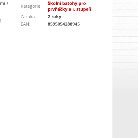
mi s
Školní batohy pro
Kategorie
:
prvňáčky a I. stupeň
Záruka
:
2 roky
í
EAN
:
8595054288945