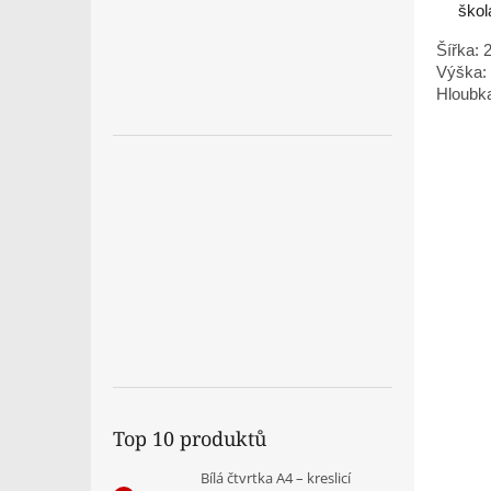
škol
Šířka: 
Výška:
Hloubk
Top 10 produktů
Bílá čtvrtka A4 – kreslicí