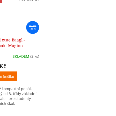
299 Kč
–33 %
 etue Baagl -
akt Magion
SKLADEM
(2 ks)
 Kč
o košíku
ý kompaktní penál,
ý od 3. třídy základní
 ale i pro studenty
ích škol.