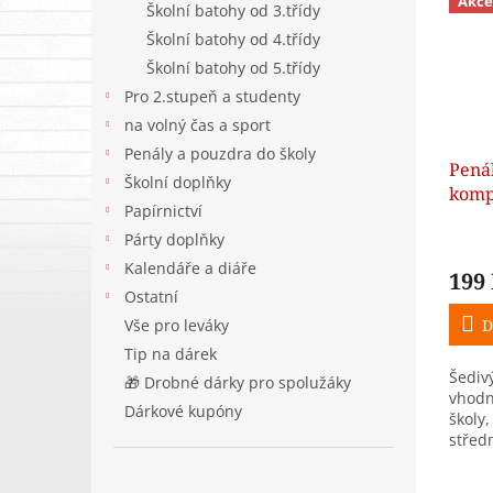
Akce
Školní batohy od 3.třídy
Školní batohy od 4.třídy
Školní batohy od 5.třídy
Pro 2.stupeň a studenty
na volný čas a sport
Penály a pouzdra do školy
Penál
Školní doplňky
komp
Papírnictví
Párty doplňky
Kalendáře a diáře
199
Ostatní
Vše pro leváky
D
Tip na dárek
Šediv
🎁 Drobné dárky pro spolužáky
vhodn
Dárkové kupóny
školy,
středn