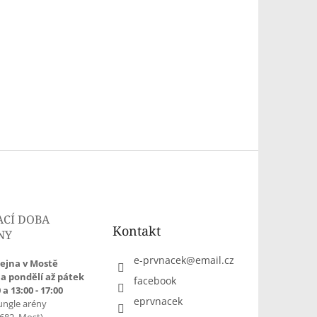
ACÍ DOBA
Kontakt
NY
e-prvnacek
@
email.cz
ejna v Mostě
a pondělí až pátek
facebook
 a 13:00 - 17:00
eprvnacek
ungle arény
1682, Most)