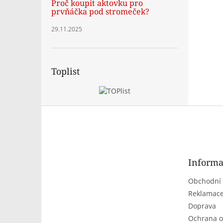
Proč koupit aktovku pro
prvňáčka pod stromeček?
29.11.2025
Toplist
Z
á
p
a
t
Informa
í
Obchodní
Reklamace
Doprava
Ochrana o