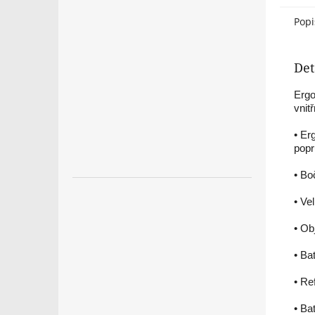
Popi
Det
Ergo
vnit
• Er
popr
• Bo
• Ve
• Ob
• Ba
• Re
• Ba