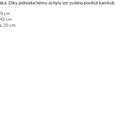
áka. Díky jednoduchému úchytu lze svítilnu pověsit kamkoli.
29 cm
 43 cm
a: 20 cm