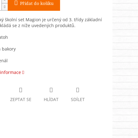
Přidat do košíku
ý školní set Magion je určený od 3. třídy základní
skládá se z níže uvedených produktů.
atoh
a bakory
enál
 informace
ZEPTAT SE
HLÍDAT
SDÍLET