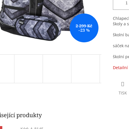
Chlapeck
školy a 
2 299 Kč
–23 %
školní b
sáček n
školní p
Detailní
TISK
sející produkty
Kód:
A-8145