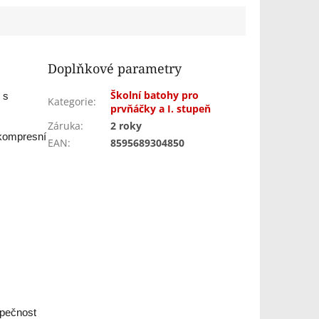
Doplňkové parametry
Školní batohy pro
 s
Kategorie
:
prvňáčky a I. stupeň
Záruka
:
2 roky
 kompresní
EAN
:
8595689304850
ezpečnost