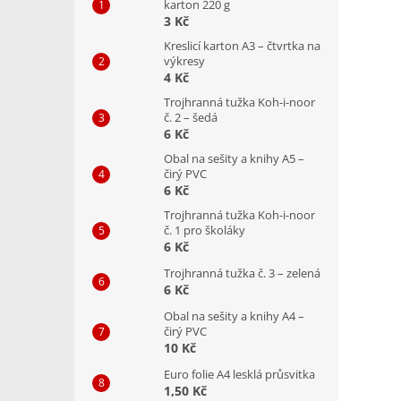
karton 220 g
3 Kč
Kreslicí karton A3 – čtvrtka na
výkresy
4 Kč
Trojhranná tužka Koh-i-noor
č. 2 – šedá
6 Kč
Obal na sešity a knihy A5 –
čirý PVC
6 Kč
Trojhranná tužka Koh-i-noor
č. 1 pro školáky
6 Kč
Trojhranná tužka č. 3 – zelená
6 Kč
Obal na sešity a knihy A4 –
čirý PVC
10 Kč
Euro folie A4 lesklá průsvitka
1,50 Kč