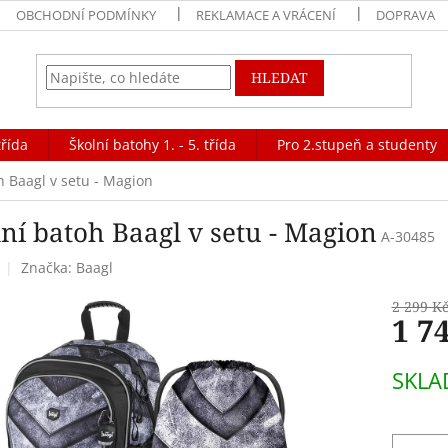
OBCHODNÍ PODMÍNKY
REKLAMACE A VRÁCENÍ
DOPRAVA
HLEDAT
třída
Školní batohy 1. - 5. třída
Pro 2.stupeň a studenty
h Baagl v setu - Magion
lní batoh Baagl v setu - Magion
A-30485
Značka:
Baagl
2 299 K
1 7
Měrná
SKL
cena: