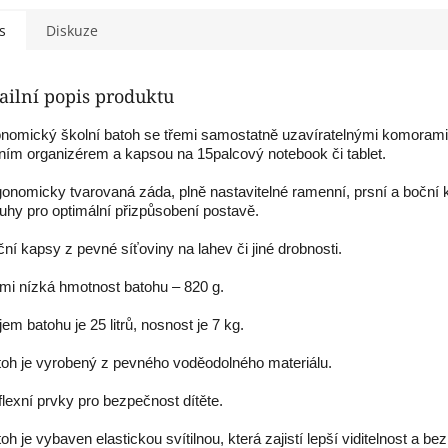
s
Diskuze
ailní popis produktu
nomický školní batoh se třemi samostatně uzavíratelnými komorami
řním organizérem a kapsou na 15palcový notebook či tablet.
gonomicky tvarovaná záda, plně nastavitelné ramenní, prsní a boční
uhy pro optimální přizpůsobení postavě.
ční kapsy z pevné síťoviny na lahev či jiné drobnosti.
lmi nízká hmotnost batohu – 820 g.
jem batohu je 25 litrů, nosnost je 7 kg.
toh je vyrobený z pevného voděodolného materiálu.
flexní prvky pro bezpečnost dítěte.
toh je vybaven elastickou svítilnou, která zajistí lepší viditelnost a b