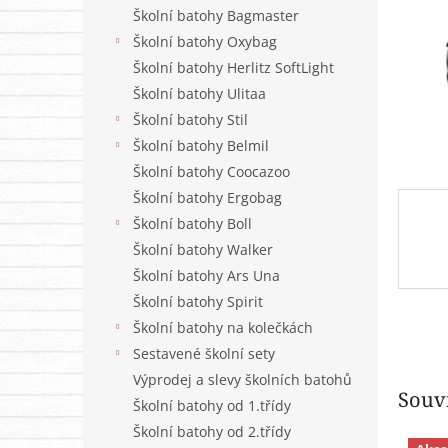
n
Školní batohy Bagmaster
e
Školní batohy Oxybag
l
Školní batohy Herlitz SoftLight
Školní batohy Ulitaa
Školní batohy Stil
Školní batohy Belmil
Školní batohy Coocazoo
Školní batohy Ergobag
Školní batohy Boll
Školní batohy Walker
Školní batohy Ars Una
Školní batohy Spirit
Školní batohy na kolečkách
Sestavené školní sety
Výprodej a slevy školních batohů
Souvi
Školní batohy od 1.třídy
Školní batohy od 2.třídy