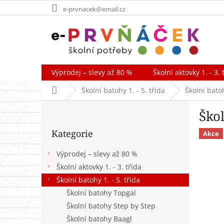
Přejít
e-prvnacek@email.cz
na
obsah
Výprodej – slevy až 80 %
Školní aktovky 1. - 3. 
Domů
Školní batohy 1. - 5. třída
Školní bato
P
Ško
o
Přeskočit
s
Kategorie
kategorie
Akce
t
r
Výprodej – slevy až 80 %
a
Školní aktovky 1. - 3. třída
n
Školní batohy 1. - 5. třída
n
í
Školní batohy Topgal
p
Školní batohy Step by Step
a
Školní batohy Baagl