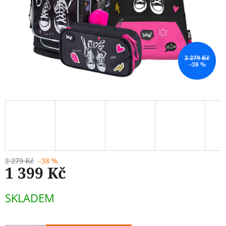
2 279 Kč
–38 %
2 279 Kč
–38 %
1 399 Kč
Měrná
SKLADEM
cena: