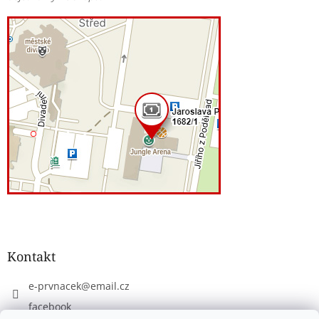
Kontakt
e-prvnacek
@
email.cz
facebook