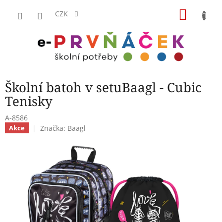
Přejít
NÁKU
na
CZK
obsah
KOŠÍK
Školní batoh v setuBaagl - Cubic
Tenisky
A-8586
Značka:
Baagl
Akce