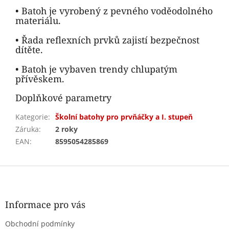
• Batoh je vyrobený z pevného voděodolného
materiálu.
• Řada reflexních prvků zajistí bezpečnost
dítěte.
• Batoh je vybaven trendy chlupatým
přívěskem.
Doplňkové parametry
Kategorie
:
Školní batohy pro prvňáčky a I. stupeň
Záruka
:
2 roky
EAN
:
8595054285869
Z
á
p
a
Informace pro vás
t
Obchodní podmínky
í