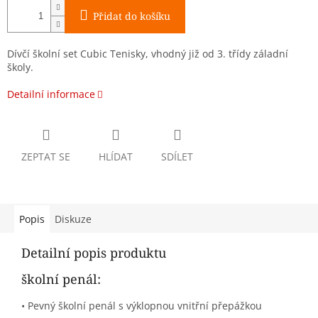
Přidat do košíku
Dívčí školní set Cubic Tenisky, vhodný již od 3. třídy záladní
školy.
Detailní informace
ZEPTAT SE
HLÍDAT
SDÍLET
Popis
Diskuze
Detailní popis produktu
školní penál:
• Pevný školní penál s výklopnou vnitřní přepážkou