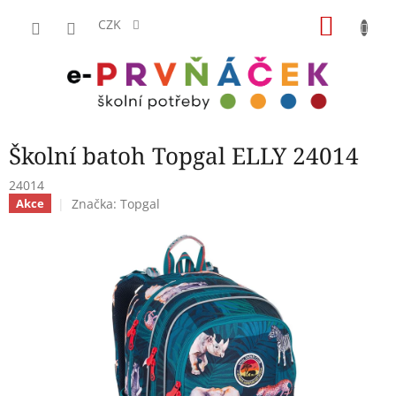
Přejít
NÁKU
na
CZK
obsah
KOŠÍK
Školní batoh Topgal ELLY 24014
24014
Značka:
Topgal
Akce