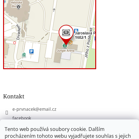
Kontakt
e-prvnacek
@
email.cz
facebook
eprvnacek
Tento web používá soubory cookie. Dalším
procházením tohoto webu vyjadřujete souhlas s jejich