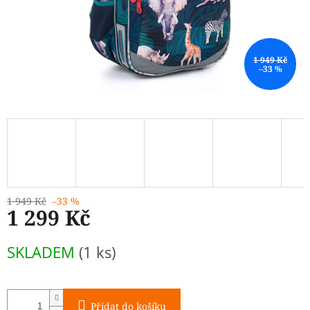
1 949 Kč
–33 %
1 949 Kč
–33 %
1 299 Kč
Měrná
SKLADEM
(1 ks)
cena:
Přidat do košíku