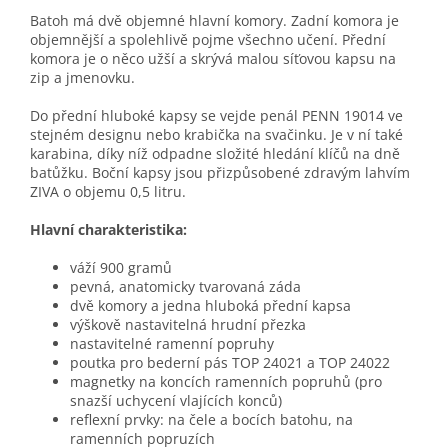
Batoh má dvě objemné hlavní komory. Zadní komora je
objemnější a spolehlivě pojme všechno učení. Přední
komora je o něco užší a skrývá malou síťovou kapsu na
zip a jmenovku.
Do přední hluboké kapsy se vejde penál PENN 19014 ve
stejném designu nebo krabička na svačinku. Je v ní také
karabina, díky níž odpadne složité hledání klíčů na dně
batůžku. Boční kapsy jsou přizpůsobené zdravým lahvím
ZIVA o objemu 0,5 litru.
Hlavní charakteristika:
váží 900 gramů
pevná, anatomicky tvarovaná záda
dvě komory a jedna hluboká přední kapsa
výškově nastavitelná hrudní přezka
nastavitelné ramenní popruhy
poutka pro bederní pás TOP 24021 a TOP 24022
magnetky na koncích ramenních popruhů (pro
snazší uchycení vlajících konců)
reflexní prvky: na čele a bocích batohu, na
ramenních popruzích