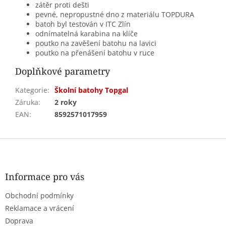
zátěr proti dešti
pevné, nepropustné dno z materiálu TOPDURA
batoh byl testován v ITC Zlín
odnímatelná karabina na klíče
poutko na zavěšení batohu na lavici
poutko na přenášení batohu v ruce
Doplňkové parametry
Kategorie
:
Školní batohy Topgal
Záruka
:
2 roky
EAN
:
8592571017959
Z
á
p
a
Informace pro vás
t
Obchodní podmínky
í
Reklamace a vrácení
Doprava