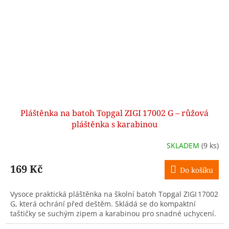
Pláštěnka na batoh Topgal ZIGI 17002 G – růžová
pláštěnka s karabinou
SKLADEM
(9 ks)
169 Kč
Do košíku
Vysoce praktická pláštěnka na školní batoh Topgal ZIGI 17002
G, která ochrání před deštěm. Skládá se do kompaktní
taštičky se suchým zipem a karabinou pro snadné uchycení.