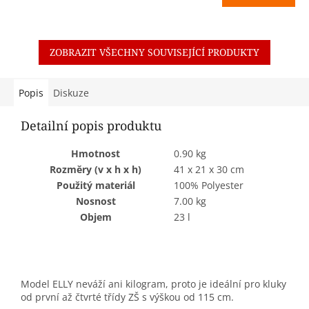
ZOBRAZIT VŠECHNY SOUVISEJÍCÍ PRODUKTY
Popis
Diskuze
Detailní popis produktu
Hmotnost
0.90 kg
Rozměry (v x h x h)
41 x 21 x 30 cm
Použitý materiál
100% Polyester
Nosnost
7.00 kg
Objem
23 l
Model ELLY neváží ani kilogram, proto je ideální pro kluky
od první až čtvrté třídy ZŠ s výškou od 115 cm.